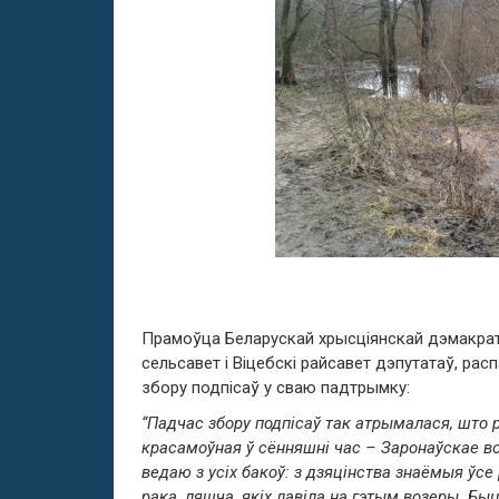
Прамоўца Беларускай хрысціянскай дэмакрат
сельсавет і Віцебскі райсавет дэпутатаў, рас
збору подпісаў у сваю падтрымку:
“Падчас збору подпісаў так атрымалася, што ра
красамоўная ў сённяшні час – Заронаўскае воз
ведаю з усіх бакоў: з дзяцінства знаёмыя ўс
рака, ляшча, якіх лавіла на гэтым возеры. Быц