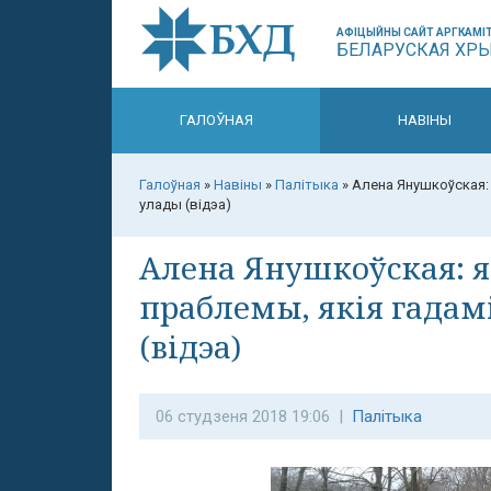
АФІЦЫЙНЫ САЙТ АРГКАМІТ
БЕЛАРУСКАЯ ХР
ГАЛОЎНАЯ
НАВІНЫ
Галоўная
»
Навіны
»
Палітыка
»
Алена Янушкоўская: 
улады (відэа)
Алена Янушкоўская: я
праблемы, якія гада
(відэа)
06 студзеня 2018 19:06 |
Палітыка