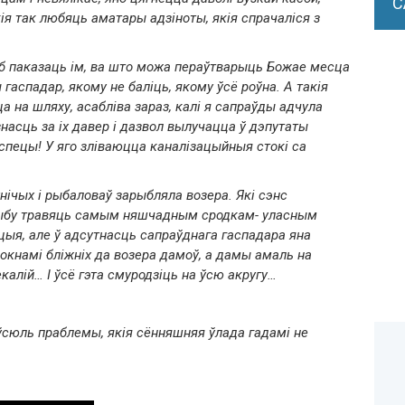
С
ія так любяць аматары адзіноты, якія спрачаліся з
аб паказаць ім, ва што можа пераўтварыць Божае месца
гаспадар, якому не баліць, якому ўсё роўна. А такія
а на шляху, асабліва зараз, калі я сапраўды адчула
насць за іх давер і дазвол вылучацца ў дэпутаты
спецы! У яго зліваюцца каналізацыйныя стокі са
нічых і рыбаловаў зарыбляла возера. Які сэнс
ю рыбу травяць самым няшчадным сродкам- уласным
цыя, але ў адсутнасць сапраўднага гаспадара яна
окнамі бліжніх да возера дамоў, а дамы амаль на
лій… І ўсё гэта смуродзіць на ўсю акругу…
аўсюль праблемы, якія сённяшняя ўлада гадамі не