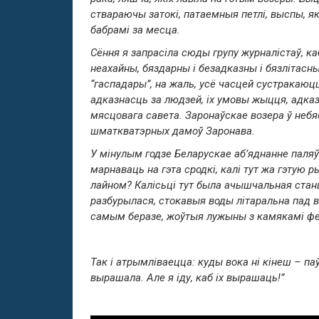
ствараючы затокі, патаемныя петлі, выспы, як
бабрамі за месца.
Сёння я запрасіла сюды групу журналістаў, к
неахайны, бяздарны і безадказны і бязлітасны 
“гаспадары”, на жаль, усё часцей сустракаюцц
адказнасць за людзей, іх умовы жыцця, адказ
мясцовага савета. Заронаўскае возера ў небя
шматкватэрных дамоў Заронава.
У мінулым годзе Беларускае аб’яднанне паляў
марнаваць на гэта сродкі, калі тут жа гэту
лайном? Калісьці тут была ачышчальная стан
разбурылася, стокавыя воды літаральна пад в
самым беразе, жоўтыя лужыны з камякамі фека
Так і атрымліваецца: куды вока ні кінеш – п
вырашала. Але я іду, каб іх вырашаць!”