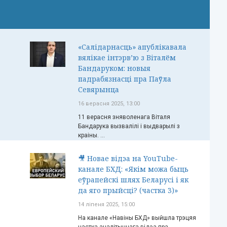
«Салідарнасць» апублікавала
вялікае інтэрв’ю з Віталём
Бандаруком: новыя
падрабязнасці пра Паўла
Севярынца
16 верасня 2025, 13:00
11 верасня зняволенага Віталя
Бандарука вызвалілі і выдварылі з
краіны. ...
🎥 Новае відэа на YouTube-
канале БХД: «Якім можа быць
еўрапейскі шлях Беларусі і як
да яго прыйсці? (частка 3)»
14 ліпеня 2025, 15:00
На канале «Навіны БХД» выйшла трэцяя