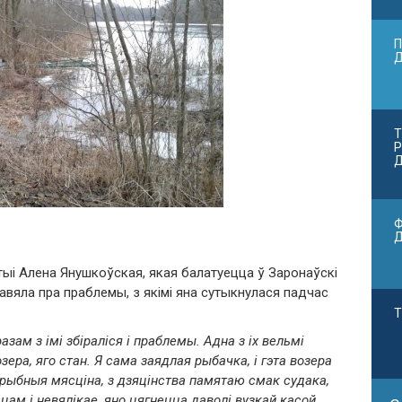
П
Т
Р
Д
Ф
ыі Алена Янушкоўская, якая балатуецца ў Заронаўскі
павяла пра праблемы, з якімі яна сутыкнулася падчас
Т
зам з імі збіраліся і праблемы. Адна з іх вельмі
ера, яго стан. Я сама заядлая рыбачка, і гэта возера
е рыбныя мясціна, з дзяцінства памятаю смак судака,
цам і невялікае, яно цягнецца даволі вузкай касой,