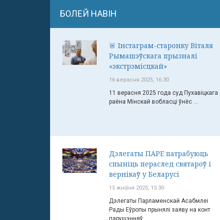
БОЛЕЙ НАВІН
🚨 Інстаграм-старонку Віталя
Рымашэўскага прызналі
«экстрэмісцкай»
16 верасня 2025, 16:30
11 верасня 2025 года суд Пухавіцкага
раёна Мінскай вобласці ўнёс ...
Дэлегаты ПАРЕ патрабуюць
спыніць пераслед святароў і
вернікаў у Беларусі
15 жніўня 2025, 15:30
Дэлегаты Парламенскай Асабмлеі
Рады Еўропы прынялі заяву на конт
парушэнняў ...