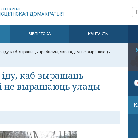
ЭТА ПАРТЫІ
ЫСЦІЯНСКАЯ ДЭМАКРАТЫЯ
БІБЛІЯТЭКА
КАНТАКТЫ
я іду, каб вырашаць праблемы, якія гадамі не вырашаюць
 іду, каб вырашаць
мі не вырашаюць улады
К