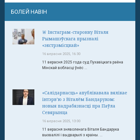
БОЛЕЙ НАВІН
🚨 Інстаграм-старонку Віталя
Рымашэўскага прызналі
«экстрэмісцкай»
16 верасня 2025, 16:30
11 верасня 2025 года суд Пухавіцкага раёна
Мінскай вобласці ўнёс ...
«Салідарнасць» апублікавала вялікае
інтэрв’ю з Віталём Бандаруком:
новыя падрабязнасці пра Паўла
Севярынца
16 верасня 2025, 13:00
11 верасня зняволенага Віталя Бандарука
вызвалілі і выдварылі з краіны. ...