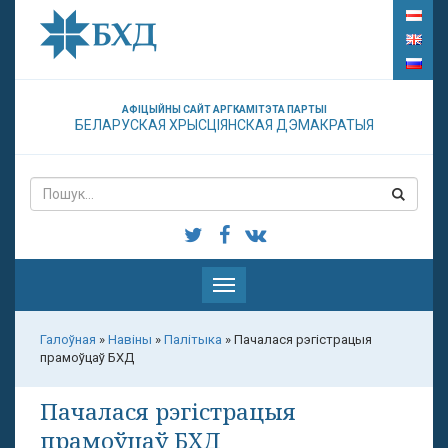
АФІЦЫЙНЫ САЙТ АРГКАМІТЭТА ПАРТЫІ
БЕЛАРУСКАЯ ХРЫСЦІЯНСКАЯ ДЭМАКРАТЫЯ
Паказаць
меню
Галоўная
»
Навіны
»
Палітыка
»
Пачалася рэгістрацыя
прамоўцаў БХД
Пачалася рэгістрацыя
прамоўцаў БХД