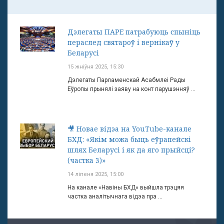
Дэлегаты ПАРЕ патрабуюць спыніць
пераслед святароў і вернікаў у
Беларусі
15 жніўня 2025, 15:30
Дэлегаты Парламенскай Асабмлеі Рады
Еўропы прынялі заяву на конт парушэнняў ...
🎥 Новае відэа на YouTube-канале
БХД: «Якім можа быць еўрапейскі
шлях Беларусі і як да яго прыйсці?
(частка 3)»
14 ліпеня 2025, 15:00
На канале «Навіны БХД» выйшла трэцяя
частка аналітычнага відэа пра ...