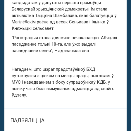
кандыдатам у дэпутаты першага прамоўцы
Беларускай хрысціянскай дэмакратыі. Ім стала
актывістка Таццяна Шамбалава, якая балатуецца ў
Магілёўскім раёне ад вёсак Сенькава і Ільінка ў
Княжыцкі сельсавет.
“Рэгістрацыя стала для мяне нечаканасцю. Абяцалi
паседжанне толькi 18-га, але ўжо выдалі
пасведчанне сёння”, – адзначыла яна.
Нагадаем, што шэраг прадстаўнікоў БХД
сутыкнуліся з ціскам па месцы працы, выклікамі ў
МУС і наведваннем з боку супрацоўнікаў КДБ, у
выніку чаго былі вымушаныя адмовіцца ад свайго
ўдзелу.
ПАДЗЯЛІЦЦА: