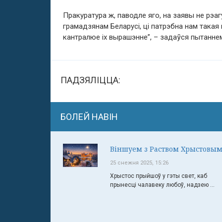
Пракуратура ж, паводле яго, на заявы не рэаг
грамадзянам Беларусі, ці патрэбна нам такая 
кантралюе іх вырашэнне”, – задаўся пытаннем
ПАДЗЯЛІЦЦА:
БОЛЕЙ НАВІН
Віншуем з Раством Хрыстовым
25 снежня 2025, 15:26
Хрыстос прыйшоў у гэты свет, каб
прынесці чалавеку любоў, надзею ...