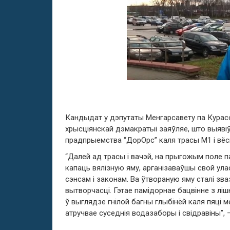
Кандыдат у дэпутаты Менгарсавету па Курас
хрысціянскай дэмакратыі заяўляе, што выявіў
прадпрыемства “ДорОрс” каля трасы М1 і вёс
“Далей ад трасы і вачэй, на прыгожым поле п
капаць вялізную яму, арганізаваўшы свой ула
сэнсам і законам. Ва ўтвораную яму сталі зва
вытворчасці. Гэтае памідорнае бацвінне з лі
ў выглядзе гнілой багны глыбінёй каля пяці м
атручвае суседнія водазаборы і свідравіны”, 