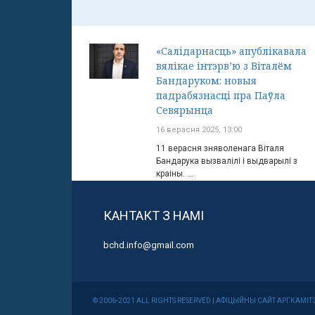
«Салідарнасць» апублікавала
вялікае інтэрв’ю з Віталём
Бандаруком: новыя
падрабязнасці пра Паўла
Севярынца
16 верасня 2025, 13:00
11 верасня зняволенага Віталя
Бандарука вызвалілі і выдварылі з
краіны. ...
КАНТАКТ З НАМІ
bchd.info@gmail.com
© 2006-2021 ALL RIGHTS RESERVED | АФІЦЫЙНЫ САЙТ АРГКА