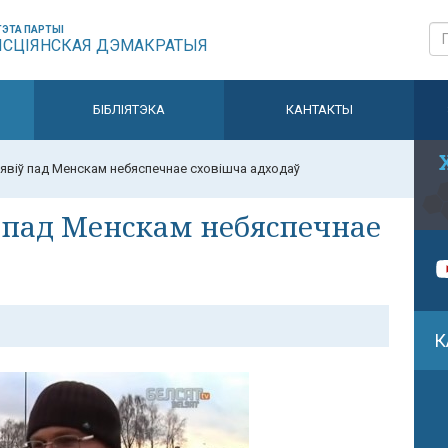
ЭТА ПАРТЫІ
ЫСЦІЯНСКАЯ ДЭМАКРАТЫЯ
БІБЛІЯТЭКА
КАНТАКТЫ
віў пад Менскам небяспечнае сховішча адходаў
 пад Менскам небяспечнае
К