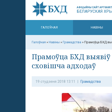
АФІЦЫЙНЫ САЙТ АРГКАМІТ
БЕЛАРУСКАЯ ХР
ГАЛОЎНАЯ
НАВІНЫ
Галоўная
»
Навіны
»
Грамадства
»
Прамоўца БХД выя
Прамоўца БХД выявіў
сховішча адходаў
19 студзеня 2018 13:11 |
Грамадства