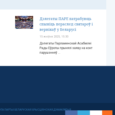
Дэлегаты ПАРЕ патрабуюць
спыніць пераслед святароў і
вернікаў у Беларусі
15 жніўня 2025, 15:30
Дэлегаты Парламенскай Асабмлеі
Рады Еўропы прынялі заяву на конт
парушэнняў ...
МІТЭТА ПАРТЫІ БЕЛАРУСКАЯ ХРЫСЦІЯНСКАЯ ДЭМАКРАТЫЯ