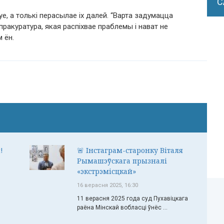
С
уе, а толькі перасылае іх далей. “Варта задумацца
пракуратура, якая распіхвае праблемы і нават не
 ён.
!
🚨 Інстаграм-старонку Віталя
Рымашэўскага прызналі
«экстрэмісцкай»
16 верасня 2025, 16:30
11 верасня 2025 года суд Пухавіцкага
раёна Мінскай вобласці ўнёс ...