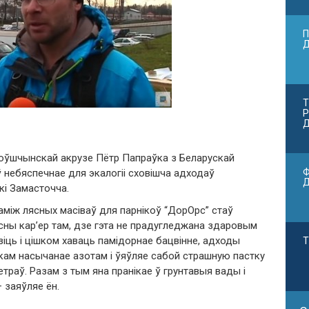
П
Т
Р
Д
оўшчынскай акрузе Пётр Папраўка з Беларускай
Ф
 небяспечнае для экалогіі сховішча адходаў
кі Замасточча.
аміж лясных масіваў для парнікоў “ДорОрс” стаў
сны кар’ер там, дзе гэта не прадугледжана здаровым
зіць і цішком хаваць памідорнае бацвінне, адходы
Т
шкам насычанае азотам і ўяўляе сабой страшную пастку
етраў. Разам з тым яна пранікае ў грунтавыя вады і
– заяўляе ён.