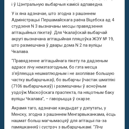
і ў Цэнтральную выбарчыя камісіі адпаведна.
У іх яна адзначае, што згодна з рашэннем
Адміністрацыі Першамайскага раёна Віцебска ад 4
студзеня N 3 вызначаны месцы правядзення
агітацыйных пікетаў. Для Чкалаўскай выбарчай
акругі вызначана агітацыйная пляцоўка ЖЭУ № 19,
што размешчана ў двары дома N 2 па вуліцы
Чкалава.
“Правядзенне агітацыйнага пікету па дадзеным
адрасе лічу немэтазгодным, бо гэта месца
з’яўляецца нешматлюдным і не ахоплівае большую
частку выбаршчыкаў, бо выбарчы ўчастак шматлікі
(7106 выбаршчыкаў) і размешчаны ў асноўным
уздоўж Маскоўскага праспекта, па няцотным баку
вуліцы Чкалава”, – гаворыцца ў скарзе.
Акрамя таго, адзначае кандыдат у дэпутаты, у
Менску, згодна з рашэннем Менгарвыканкама, ёсць
нашмат больш магчымасцяў для агітацыі па-за
памяшканняў і сустрэч з выбаршчыкамі. “Лічу