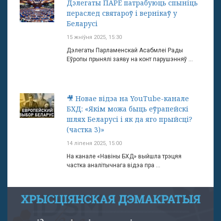
Дэлегаты ПАРЕ патрабуюць спыніць
пераслед святароў і вернікаў у
Беларусі
15 жніўня 2025, 15:30
Дэлегаты Парламенскай Асабмлеі Рады
Еўропы прынялі заяву на конт парушэнняў ...
🎥 Новае відэа на YouTube-канале
БХД: «Якім можа быць еўрапейскі
шлях Беларусі і як да яго прыйсці?
(частка 3)»
14 ліпеня 2025, 15:00
На канале «Навіны БХД» выйшла трэцяя
частка аналітычнага відэа пра ...