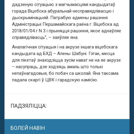
дадзеную сітуацыю з магчымасцямі кандыдатаў
горада Віцебска абуральнай несправядлівасцю і
дыскрымінацыяй. Патрабую адмены рашэння
Адміністрацыі Першамайскага раёна г. Віцебска ад
2018/01/04 г N 3 і прыняцця рашэння, якое аднаўляе
справядлівасць”, – заяўляе яна.
Аналагічная сітуацыя і на акрузе іншага віцебскага
кандыдата ад БХД – Алены Шабуні. Гэтак, месца
для пікетаў знаходзіцца зусім нават не на яе акрузе
– насупраць, дзе ходзяць амаль што толькі
непаўнагадовыя, бо побач са школай. Яна таксама
падала скаргі ў ЦВК і гарадскую камісію.
ПАДЗЯЛІЦЦА:
БОЛЕЙ НАВІН