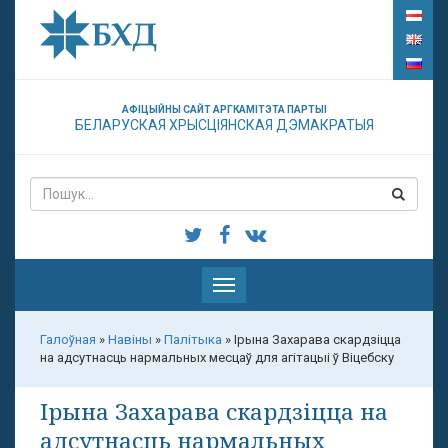
АФІЦЫЙНЫ САЙТ АРГКАМІТЭТА ПАРТЫІ
БЕЛАРУСКАЯ ХРЫСЦІЯНСКАЯ ДЭМАКРАТЫЯ
Паказаць
меню
Галоўная
»
Навіны
»
Палітыка
»
Ірына Захарава скардзіцца
на адсутнасць нармальных месцаў для агітацыі ў Віцебску
Ірына Захарава скардзіцца на
адсутнасць нармальных