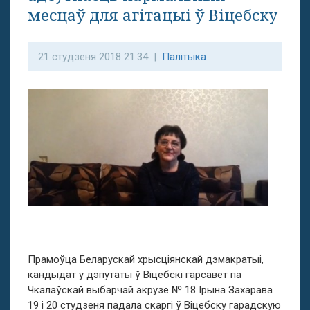
месцаў для агітацыі ў Віцебску
21 студзеня 2018 21:34 |
Палітыка
Прамоўца Беларускай хрысціянскай дэмакратыі,
кандыдат у дэпутаты ў Віцебскі гарсавет па
Чкалаўскай выбарчай акрузе № 18 Ірына Захарава
19 і 20 студзеня падала скаргі ў Віцебску гарадскую