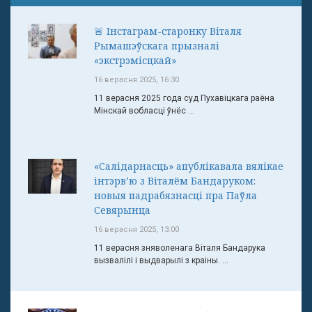
🚨 Інстаграм-старонку Віталя
Рымашэўскага прызналі
«экстрэмісцкай»
16 верасня 2025, 16:30
11 верасня 2025 года суд Пухавіцкага раёна
Мінскай вобласці ўнёс ...
«Салідарнасць» апублікавала вялікае
інтэрв’ю з Віталём Бандаруком:
новыя падрабязнасці пра Паўла
Севярынца
16 верасня 2025, 13:00
11 верасня зняволенага Віталя Бандарука
вызвалілі і выдварылі з краіны. ...