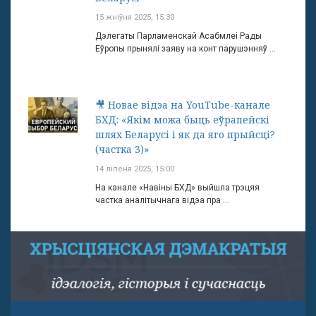
15 жніўня 2025, 15:30
Дэлегаты Парламенскай Асабмлеі Рады
Еўропы прынялі заяву на конт парушэнняў ...
🎥 Новае відэа на YouTube-канале
БХД: «Якім можа быць еўрапейскі
шлях Беларусі і як да яго прыйсці?
(частка 3)»
14 ліпеня 2025, 15:00
На канале «Навіны БХД» выйшла трэцяя
частка аналітычнага відэа пра ...