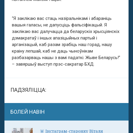
“Я заклікаю вас стаць назіральнікамі і абараніць
вашыя галасы, не дапусціць фальсіфікацый. Я
заклікаю вас далучацца да беларускіх хрысціянскіх
дэмакратаў і іншых апазіцыйных партый і
арганізацый, каб разам зрабіць наш горад, нашу
краіну лепшай, каб не даць чыноўнікам
разбазарваць нашы з вамі падаткі. Жыве Беларусь!”
– завяршыў выступ прэс-сакратар БХД.
ПАДЗЯЛІЦЦА:
БОЛЕЙ НАВІН
🚨 Інстаграм-старонку Віталя