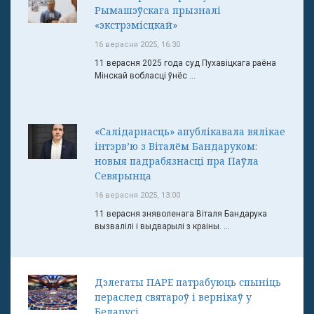
Рымашэўскага прызналі
«экстрэмісцкай»
16 верасня 2025, 16:30
11 верасня 2025 года суд Пухавіцкага раёна
Мінскай вобласці ўнёс ...
«Салідарнасць» апублікавала вялікае
інтэрв’ю з Віталём Бандаруком:
новыя падрабязнасці пра Паўла
Севярынца
16 верасня 2025, 13:00
11 верасня зняволенага Віталя Бандарука
вызвалілі і выдварылі з краіны. ...
Дэлегаты ПАРЕ патрабуюць спыніць
пераслед святароў і вернікаў у
Беларусі