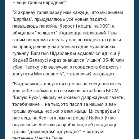
– ёсць грошы народныя”.
“З экранаў тэлевізараў нам кажуць, што мы жывем
“цярпіма”, прыдумляюць усё новыя падаткі,
павышаюць пенсійны ўзрост і кошты на ЖКГ, а
абяцаныя “папіццот” з’ядаюцца інфляцыяй. Пры
гэтым невядома адкуль у нас знаходзяцца грошы
на правядзенне ў наступным годзе
Е
ўрапейскіх
гульняў. Багатыя Нідэрланды адмовіліся ад іх, а ў
беднай Беларусі якраз знайшліся “лішнія” 35-40 млн
еўра. Частку з іх вылучылі з гарадскога бюджэту і
дэпутаты Мінгарсавету”, – адзначыў кандыдат.
“Выдзяляюць дэпутаты і грошы на спецпаліклініку
для сябе любімых, на нікому не патрэбныя БРСМ,
“Белую Русь”, нікому нецікавыя дзяржаўныя газеты,
тэлебачанне – на тых, хто пасля за нашыя з вамі
грошы вучыць нас жа з вамі жыць. Ці сапраўды ў
нас ёсць на ўсё гэта лішнія грошы? Няўжо ў нас
вырашаныя ўсе іншыя праблемы, каб раздаваць
грошы “дармаедам” ад улады?” – задаўся
пытаннем Максім Гацак.