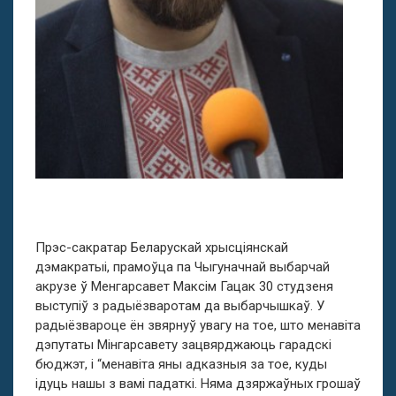
Прэс-сакратар Беларускай хрысціянскай
дэмакратыі, прамоўца па Чыгуначнай выбарчай
акрузе ў Менгарсавет Максім Гацак 30 студзеня
выступіў з радыёзваротам да выбарчышкаў. У
радыёзвароце ён звярнуў увагу на тое, што менавіта
дэпутаты Мінгарсавету зацвярджаюць гарадскі
бюджэт, і “менавіта яны адказныя за тое, куды
ідуць нашы з вамі падаткі. Няма дзяржаўных грошаў