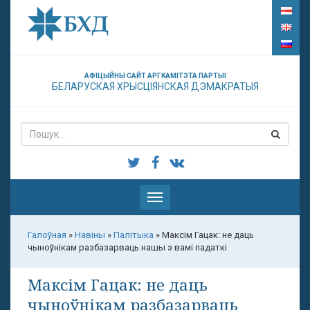
АФІЦЫЙНЫ САЙТ АРГКАМІТЭТА ПАРТЫІ
БЕЛАРУСКАЯ ХРЫСЦІЯНСКАЯ ДЭМАКРАТЫЯ
Паказаць
меню
Галоўная
»
Навіны
»
Палітыка
»
Максім Гацак: не даць
чыноўнікам разбазарваць нашы з вамі падаткі
Максім Гацак: не даць
чыноўнікам разбазарваць