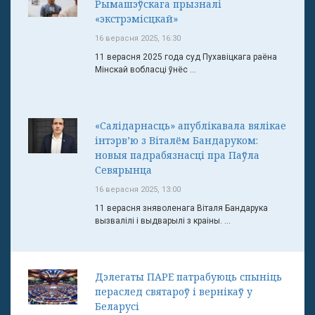
Рымашэўскага прызналі
«экстрэмісцкай»
16 верасня 2025, 16:30
11 верасня 2025 года суд Пухавіцкага раёна
Мінскай вобласці ўнёс ...
«Салідарнасць» апублікавала вялікае
інтэрв’ю з Віталём Бандаруком:
новыя падрабязнасці пра Паўла
Севярынца
16 верасня 2025, 13:00
11 верасня зняволенага Віталя Бандарука
вызвалілі і выдварылі з краіны. ...
Дэлегаты ПАРЕ патрабуюць спыніць
пераслед святароў і вернікаў у
Беларусі