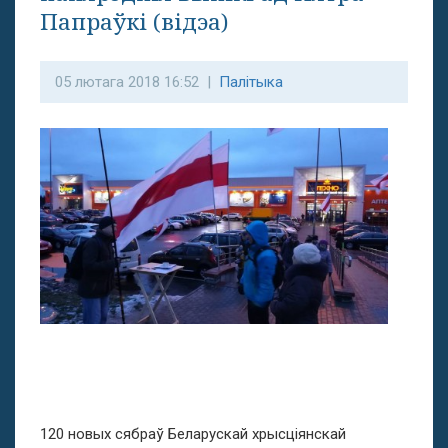
Папраўкі (відэа)
05 лютага 2018 16:52 |
Палітыка
120 новых сябраў Беларускай хрысціянскай