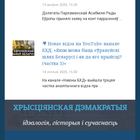
15 жніўня 2025, 15:30
Дэлегаты Парламенскай Асабмлеі Рады
Еўропы прынялі заяву на конт парушэнняў ...
🎥 Новае відэа на YouTube-канале
БХД: «Якім можа быць еўрапейскі
шлях Беларусі і як да яго прыйсці?
(частка 3)»
14 ліпеня 2025, 15:00
На канале «Навіны БХД» выйшла трэцяя
частка аналітычнага відэа пра ...