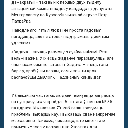
дэмакратыі – такі вынік першых двух тыдняў
агітацыйнай кампаніі падвёў кандыдат у дэпутаты
Менгарсавету па Курасоўшчынскай акрузе Пётр
Папраўка.
Паводле яго, гэтыя людзі не проста гадовыя
пагадзіцца, але і «гатовыя падтрымаць дзейным
удзелам».
«Задача – пачаць размову з суайчыннікамі. Гэта
вельмі важна. У іх ёсць жаданне паразмаўляць, але
яны часам самі не гатовыя. Задача – зняць гэты
бар’ер, зрабіўшы першы, самы важны крок,
распачаўшы дыялог», – адзначыў кандыдат.
У бліжэйшы час гэтых людзей плануецца запрасіць
на сустрэчу, якая пройдзе 6 лютага ў гімназіі № 35
па адрасе Кіжаватава 70, каб лепш зразумець
праблемы выбаршыкаў, і выказаць сваё канкрэтнае
меркаванне. Таксама, чакаецца, што многія з іх
прымуць удзел у назіранні на ўчастках для