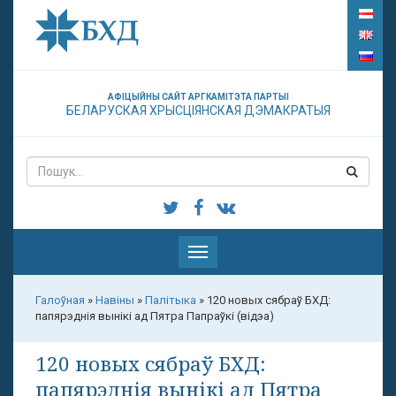
АФІЦЫЙНЫ САЙТ АРГКАМІТЭТА ПАРТЫІ
БЕЛАРУСКАЯ ХРЫСЦІЯНСКАЯ ДЭМАКРАТЫЯ
Паказаць
меню
Галоўная
»
Навіны
»
Палітыка
»
120 новых сябраў БХД:
папярэднія вынікі ад Пятра Папраўкі (відэа)
120 новых сябраў БХД:
папярэднія вынікі ад Пятра