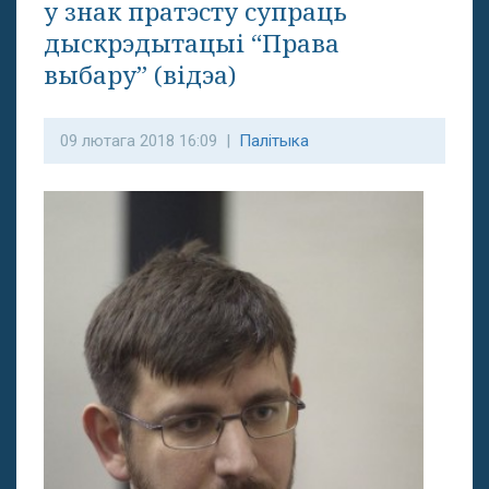
у знак пратэсту супраць
дыскрэдытацыі “Права
выбару” (відэа)
09 лютага 2018 16:09 |
Палітыка