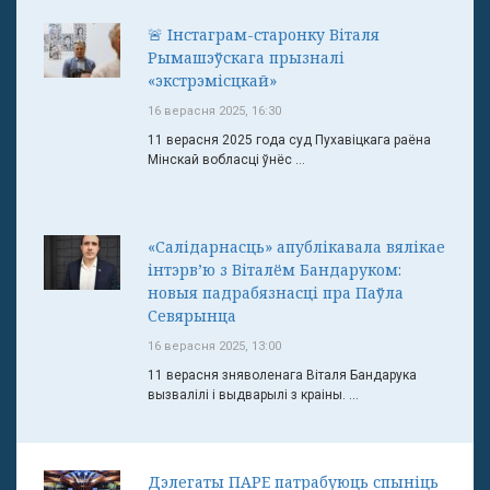
🚨 Інстаграм-старонку Віталя
Рымашэўскага прызналі
«экстрэмісцкай»
16 верасня 2025, 16:30
11 верасня 2025 года суд Пухавіцкага раёна
Мінскай вобласці ўнёс ...
«Салідарнасць» апублікавала вялікае
інтэрв’ю з Віталём Бандаруком:
новыя падрабязнасці пра Паўла
Севярынца
16 верасня 2025, 13:00
11 верасня зняволенага Віталя Бандарука
вызвалілі і выдварылі з краіны. ...
Дэлегаты ПАРЕ патрабуюць спыніць