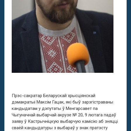
Прэс-сакратар Беларускай хрысціянскай
дэмакратыі Максім Гацак, які быў зарэгістраваны
кандыдатам у дэпутаты ў Менгарсавет па
Чыгуначнай выбарчай акрузе № 20, 9 лютага падаў
заяву ў Кастрычніцкую выбарчую камісію аб зняцці
сваёй кандыдатуры з выбараў у знак пратэсту