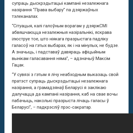
супраць дыскрэдытацыі кампаніі незалежнага
назірання “Права выбару” па дзяржаўных
тэлеканалах.
“Сітуацыя, калі галоўным ворагам у дзяржСМІ
абвяшчаюцца незалежныя назіральнікі, яскрава
ілюструе тое, што ніякага празрыстага падліку
галасоў на гэтых выбарах, як і на мінулых, не будзе.
А значыць, і падставаў давяраць афіцыйным
вынікам галасавання няма”, – адзначыў Максім
Гацак.
“У сувязі з гэтым я лічу неабходным выказаць свой
пратэст супраць дыскрэдытацыі незалежнага
назірання, а грамадзянаў Беларусі я заклікаю
далучацца да кампаніі назірання, каб на свае вочы
пабачыць, наколькі празрыста лічаць галасы ў
Беларусі”, – падкрэсліў прэс-сакратар.