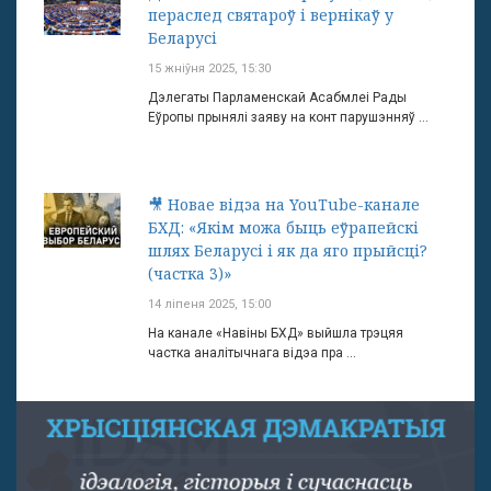
пераслед святароў і вернікаў у
Беларусі
15 жніўня 2025, 15:30
Дэлегаты Парламенскай Асабмлеі Рады
Еўропы прынялі заяву на конт парушэнняў ...
🎥 Новае відэа на YouTube-канале
БХД: «Якім можа быць еўрапейскі
шлях Беларусі і як да яго прыйсці?
(частка 3)»
14 ліпеня 2025, 15:00
На канале «Навіны БХД» выйшла трэцяя
частка аналітычнага відэа пра ...