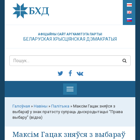
АФІЦЫЙНЫ САЙТ АРГКАМІТЭТА ПАРТЫІ
БЕЛАРУСКАЯ ХРЫСЦІЯНСКАЯ ДЭМАКРАТЫЯ
Паказаць
меню
Галоўная
»
Навіны
»
Палітыка
»
Максім Гацак зняўся з
выбараў у знак пратэсту супраць дыскрэдытацыі “Права
выбару” (відэа)
Максім Гацак зняўся з выбараў