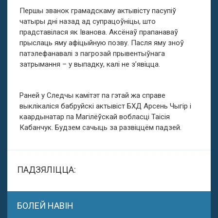
Першы званок грамадскаму актывісту пасупіў
чатыры дні назад ад супрацоўніцы, што
прадставілася як Іванова. Аксёнаў прапанаваў
прыслаць яму афіцыйную позву. Пасля яму зноў
патэлефанавалі з пагрозай прывентыўнага
затрымання – у выпадку, калі не з’явіцца.
Раней у Следчы камітэт па гэтай жа справе
выклікаліся бабруйскі актывіст БХД Арсень Чыгір і
каардынатар па Магілёўскай вобласці Таісія
Кабанчук. Будзем сачыць за развіццём падзей.
ПАДЗЯЛІЦЦА:
БОЛЕЙ НАВІН