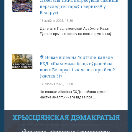
Дэлегаты ПАРЕ патрабуюць спыніць
пераслед святароў і вернікаў у
Беларусі
15 жніўня 2025, 15:30
Дэлегаты Парламенскай Асабмлеі Рады
Еўропы прынялі заяву на конт парушэнняў ...
🎥 Новае відэа на YouTube-канале
БХД: «Якім можа быць еўрапейскі
шлях Беларусі і як да яго прыйсці?
(частка 3)»
14 ліпеня 2025, 15:00
На канале «Навіны БХД» выйшла трэцяя
частка аналітычнага відэа пра ...