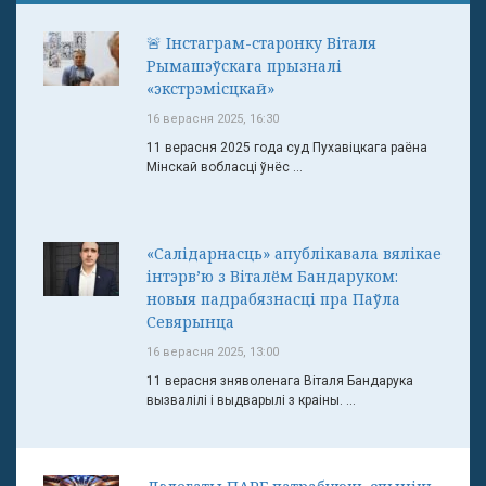
🚨 Інстаграм-старонку Віталя
Рымашэўскага прызналі
«экстрэмісцкай»
16 верасня 2025, 16:30
11 верасня 2025 года суд Пухавіцкага раёна
Мінскай вобласці ўнёс ...
«Салідарнасць» апублікавала вялікае
інтэрв’ю з Віталём Бандаруком:
новыя падрабязнасці пра Паўла
Севярынца
16 верасня 2025, 13:00
11 верасня зняволенага Віталя Бандарука
вызвалілі і выдварылі з краіны. ...