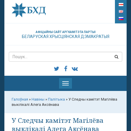
АФІЦЫЙНЫ САЙТ АРГКАМІТЭТА ПАРТЫІ
БЕЛАРУСКАЯ ХРЫСЦІЯНСКАЯ ДЭМАКРАТЫЯ
Паказаць
меню
Галоўная
»
Навіны
»
Палітыка
»
У Следчы камітэт Магілёва
выклікалі Алега Аксёнава
У Следчы камітэт Магілёва
выклікалі Алега Аксёнава