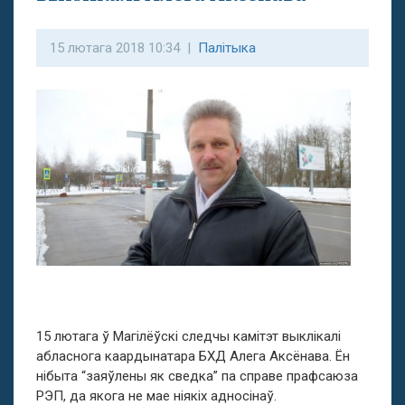
15 лютага 2018 10:34 |
Палітыка
15 лютага ў Магілёўскі следчы камітэт выклікалі
абласнога каардынатара БХД Алега Аксёнава. Ён
нібыта “заяўлены як сведка” па справе прафсаюза
РЭП, да якога не мае ніякіх адносінаў.