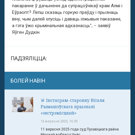
пакаранне ў дачыненні да супрацоўнікаў крам Алмі і
Еўраопт? Лепш сказаць горкую праўду і прызнаць
віну, чым далей хлусіць і даваць ілжывыя паказанні,
а гэта ўжо крымінальная адказнасць”, – заявіў
Яўген Дудкін.
ПАДЗЯЛІЦЦА:
БОЛЕЙ НАВІН
🚨 Інстаграм-старонку Віталя
Рымашэўскага прызналі
«экстрэмісцкай»
16 верасня 2025, 16:30
11 верасня 2025 года суд Пухавіцкага раёна
Мінскай вобласці ўнёс ...