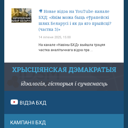
🎥 Новае відэа на YouTube-канале
БХД: «Якім можа быць еўрапейскі
шлях Беларусі і як да яго прыйсці?
(частка 3)»
14 ліпеня 2025, 15:00
На канале «Навіны БХД» выйшла трэцяя
частка аналітычнага відэа пра ...
ВІДЭА БХД
КАМПАНІІ БХД