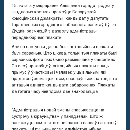
15 лютага ў мікрараёне Альшанка горада Гродна ў
гандлёвых кропках прамоўца Беларускай
хрысціянскай дэмакратыі, кандыдат у дэпутаты
Гарадзенскіх гарадского і абласнога саветаў Яўген
Дудкін размясціў з дазволу адміністрацыі
перадвыбарчыя плакаты.
Але на наступны дзень былі агітацыйныя плакаты
былі сарваныя. Што цікава, толькі тыя плакаты былі
сарваныя, фота якіх было размешчана ў сацсетках.
Са слоў прадаўцоў, агітацыйныя плакаты зняць
прымусіў ўчастковы і чалавек у цывільным, які
прадставіўся міліцыянтам, спаслаўшыся на тое, што
агітацыя аднаго кандыдата забароненая. Плакаты
да гэтага часу невядома дзе знаходзяцца.
“Адміністрацыя новай змены спасылаецца на
сустрэчу з кіраўніцтвам у панядзелак. Што ж
раскажуць нам тыя, хто незаконна сарваў і знішчыў
плакаты, ці рушыць услед адміністрацыйнае