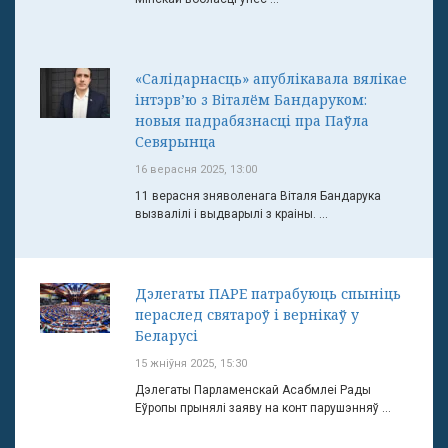
«Салідарнасць» апублікавала вялікае
інтэрв’ю з Віталём Бандаруком:
новыя падрабязнасці пра Паўла
Севярынца
16 верасня 2025, 13:00
11 верасня зняволенага Віталя Бандарука
вызвалілі і выдварылі з краіны. ...
Дэлегаты ПАРЕ патрабуюць спыніць
пераслед святароў і вернікаў у
Беларусі
15 жніўня 2025, 15:30
Дэлегаты Парламенскай Асабмлеі Рады
Еўропы прынялі заяву на конт парушэнняў ...