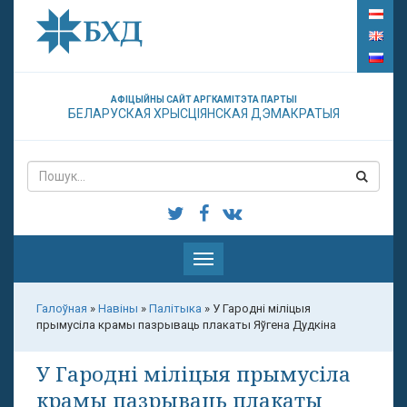
АФІЦЫЙНЫ САЙТ АРГКАМІТЭТА ПАРТЫІ
БЕЛАРУСКАЯ ХРЫСЦІЯНСКАЯ ДЭМАКРАТЫЯ
Паказаць
меню
Галоўная
»
Навіны
»
Палітыка
»
У Гародні міліцыя
прымусіла крамы пазрываць плакаты Яўгена Дудкіна
У Гародні міліцыя прымусіла
крамы пазрываць плакаты