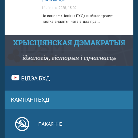
14 ліпеня 2025, 15:00
На канале «Навіны БХД» выйшла трэцяя
частка аналітычнага відэа пра ...
ВІДЭА БХД
КАМПАНІІ БХД
ПАКАЯННЕ