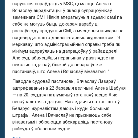
парупіліся спраўдзіць у МЗС, ці маюць Алена і
Вячаслаў акрэдытацыі ў якасці супрацоўнікаў
замежнага СМІ. Ніякія аператыўныя здымкі самі па
сабе не могуць быць доказам варабу ці
распаўсюду прадукцыі СМІ, а мясцовыя жыхары не
пацьвердзілі, што давалі інтэрвью журналістам… Я
меркаваў, што адміністрацыйныя справы трэба як
мінімум адпраўляць на дапрацоўку ў райаддзел!
Але суд, абвясціўшы перапынак у разглядзе на
некалькі гадзінаў, бліжэй да вечара ўсё ж
пастанавіў, што Алена і Вячаслаў вінаватыя…”
Паводле судовай пастановы, Вячаслаў Лазараў
аштрафаваны на 22 базавыя велічыні, Алена Шабуня
— на 20: суддзя патлумачыў гэта наяўнасцю ў яе
непаўналетняга дзіцяці. Нягледзячы на тое, што ў
Беларусі журналістам даюць і куды большыя
штрафы, Алена і Вячаслаў не прызнаюць сябе
вінаватымі і збіраюцца абскардзіць пастанову
райсуда ў абласным судзе.