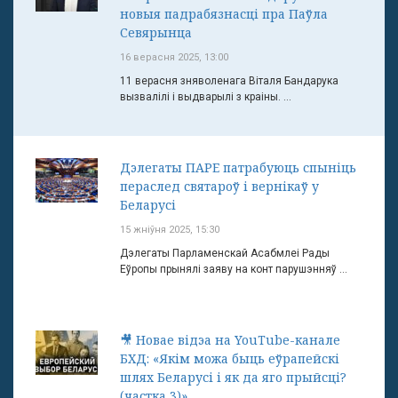
новыя падрабязнасці пра Паўла
Севярынца
16 верасня 2025, 13:00
11 верасня зняволенага Віталя Бандарука
вызвалілі і выдварылі з краіны. ...
Дэлегаты ПАРЕ патрабуюць спыніць
пераслед святароў і вернікаў у
Беларусі
15 жніўня 2025, 15:30
Дэлегаты Парламенскай Асабмлеі Рады
Еўропы прынялі заяву на конт парушэнняў ...
🎥 Новае відэа на YouTube-канале
БХД: «Якім можа быць еўрапейскі
шлях Беларусі і як да яго прыйсці?
(частка 3)»