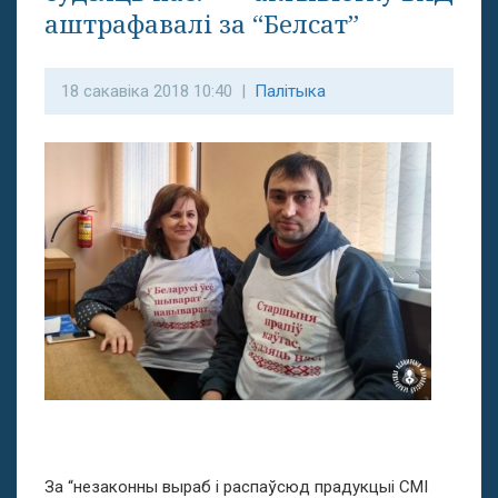
аштрафавалі за “Белсат”
18 сакавіка 2018 10:40 |
Палітыка
За “незаконны выраб і распаўсюд прадукцыі СМІ