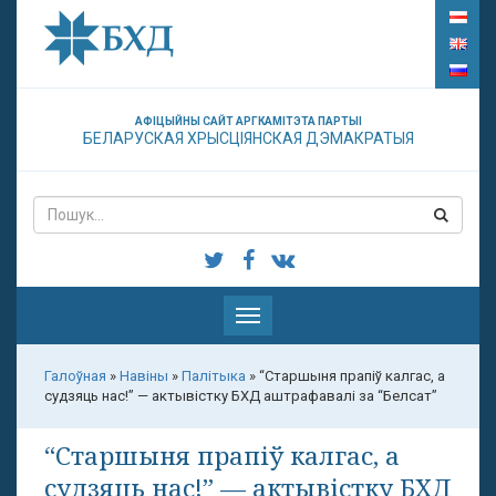
АФІЦЫЙНЫ САЙТ АРГКАМІТЭТА ПАРТЫІ
БЕЛАРУСКАЯ ХРЫСЦІЯНСКАЯ ДЭМАКРАТЫЯ
Паказаць
меню
Галоўная
»
Навіны
»
Палітыка
»
“Старшыня прапіў калгас, а
судзяць нас!” — актывістку БХД аштрафавалі за “Белсат”
“Старшыня прапіў калгас, а
судзяць нас!” — актывістку БХД