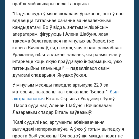
праблемай жыхары вёскі Тапорына.
“Падчас суда ў мяне склалася ўражанне, што ў нас
вядзецца татальнае сачэнне за незалежнымі
кандыдатамі. Бо ў відэа, знятым міліцэйскім
аператарам, фігуруюць і Алена Шабуня, якая
таксама балатавалася на мінулых выбарах, і яе
калега Вячаслаў, і я, і людзі, якія з намі размаўлялі.
Уражанне, нібыта кожны чалавек, які размяшчае ў
інтэрнэце хоць якую праўдзівую інфармацыю, ужо
патэнцыйны злачынца!” — падзялілася сваімі
думкамі спадарыня Янушкоўская.
У мінулым месяцы паводле артыкула 22.9 за
матэрыял, паказаны на тэлеканале “Белсат”,
былі
аштрафаваныя
Віталь Скрыль і Уладзімір Лунёў.
Пасля суда над Аленай Шабуня і Вячаславам
Лазаравым спадар Віталь заўважыў:
“Калі судзілі нас, аргументы абвінавачання
выглядалі непераканаўча. А ўжо ў гэтым выпадку я
проста быў уражаны! Супрацоўнікі міліцыі нават не