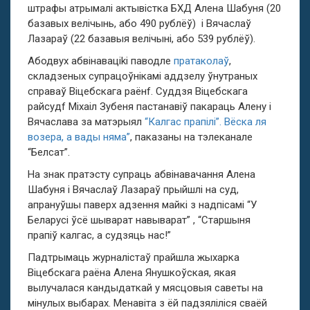
штрафы атрымалі актывістка БХД Алена Шабуня (20
базавых велічынь, або 490 рублёў) і Вячаслаў
Лазараў (22 базавыя велічыні, або 539 рублёў).
Абодвух абвінаваціkі паводле
пратаколаў
,
складзеных супрацоўнікамі аддзелу ўнутраных
справаў Віцебскага раёнf. Суддзя Віцебскага
райсудf Міхаіл Зубеня пастанавіў пакараць Алену і
Вячаслава за матэрыял
“Калгас прапілі”. Вёска ля
возера, а вады няма”
, паказаны на тэлеканале
“Белсат”.
На знак пратэсту супраць абвінавачання Алена
Шабуня і Вячаслаў Лазараў прыйшлі на суд,
апрануўшы паверх адзення майкі з надпісамі “У
Беларусі ўсё шыварат навыварат” , “Старшыня
прапіў калгас, а судзяць нас!”
Падтрымаць журналістаў прайшла жыхарка
Віцебскага раёна Алена Янушкоўская, якая
вылучалася кандыдаткай у мясцовыя саветы на
мінулых выбарах. Менавіта з ёй падзяліліся сваёй