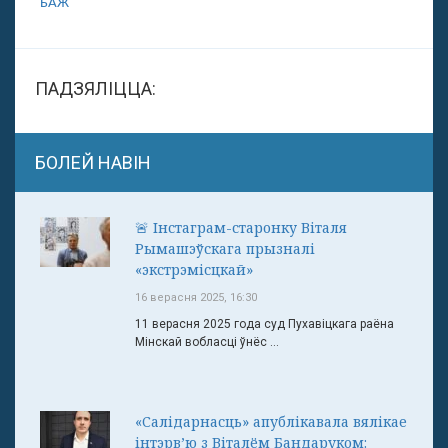
БАЖ
ПАДЗЯЛІЦЦА:
БОЛЕЙ НАВІН
🚨 Інстаграм-старонку Віталя
Рымашэўскага прызналі
«экстрэмісцкай»
16 верасня 2025, 16:30
11 верасня 2025 года суд Пухавіцкага раёна
Мінскай вобласці ўнёс ...
«Салідарнасць» апублікавала вялікае
інтэрв’ю з Віталём Бандаруком: