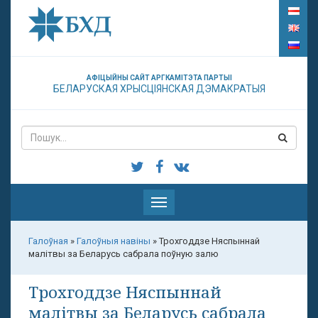
АФІЦЫЙНЫ САЙТ АРГКАМІТЭТА ПАРТЫІ
БЕЛАРУСКАЯ ХРЫСЦІЯНСКАЯ ДЭМАКРАТЫЯ
Паказаць
меню
Галоўная
»
Галоўныя навіны
»
Трохгоддзе Няспыннай
малітвы за Беларусь сабрала поўную залю
Трохгоддзе Няспыннай
малітвы за Беларусь сабрала