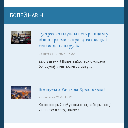
БОЛЕЙ НАВІН
Сустрэча з Паўлам Севярынцам у
Вільні: размова пра адказнасць і
«ключ да Беларусі»
26 студзеня 2026, 18:32
22 студзеня ў Вільні адбылася сустрэча
беларусаў, якія пражываюць у ...
Віншуем з Раством Хрыстовым!
25 снежня 2025, 15:26
Хрыстос прыйшоў у гэты свет, каб прынесці
чалавеку любоў, надзею ...