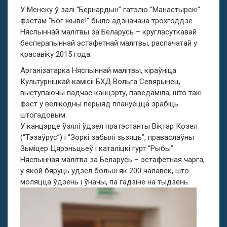
У Менску ў залі “Бернардын” гатэлю “Манастырскі”
фэстам “Бог жыве!” было адзначана трохгоддзе
Няспыннай малітвы за Беларусь – кругласуткавай
бесперапыннай эстафетнай малітвы, распачатай у
красавіку 2015 года.
Арганізатарка Няспыннай малітвы, кіраўніца
Культурніцкай камісіі БХД Вольга Севярынец,
выступаючы падчас канцэрту, паведаміла, што такі
фэст у велікодны перыяд плануецца зрабіць
штогадовым.
У канцэрце ўзялі ўдзел пратэстанты Віктар Козел
(“Тэзаўрус”) і “Зоркі забылі зьзяць”, праваслаўны
Зьміцер Цярэньцьеў і каталіцкі гурт “Рыбы”.
Няспынная малітва за Беларусь – эстафетная чарга,
у якой бяруць удзел больш як 200 чалавек, што
моляцца ўдзень і ўначы, па гадзіне на тыдзень.