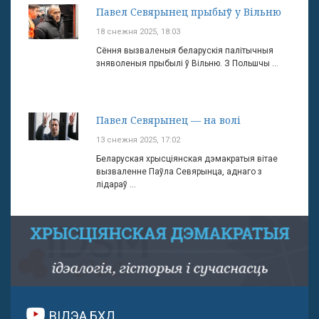
Павел Севярынец прыбыў у Вільню
18 снежня 2025, 18:03
Сёння вызваленыя беларускія палітычныя
зняволеныя прыбылі ў Вільню. З Польшчы ...
Павел Севярынец — на волі
13 снежня 2025, 17:02
Беларуская хрысціянская дэмакратыя вітае
вызваленне Паўла Севярынца, аднаго з
лідараў ...
ВІДЭА БХД