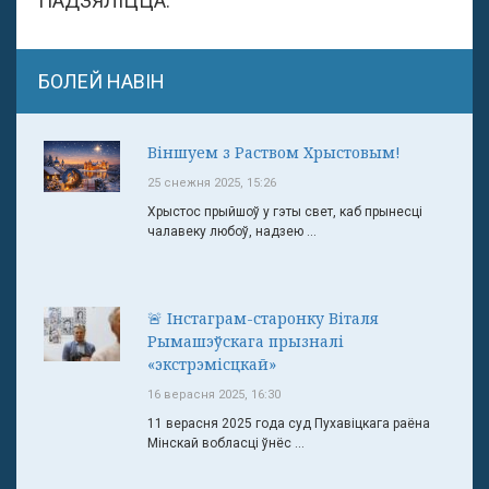
ПАДЗЯЛІЦЦА:
БОЛЕЙ НАВІН
Віншуем з Раством Хрыстовым!
25 снежня 2025, 15:26
Хрыстос прыйшоў у гэты свет, каб прынесці
чалавеку любоў, надзею ...
🚨 Інстаграм-старонку Віталя
Рымашэўскага прызналі
«экстрэмісцкай»
16 верасня 2025, 16:30
11 верасня 2025 года суд Пухавіцкага раёна
Мінскай вобласці ўнёс ...