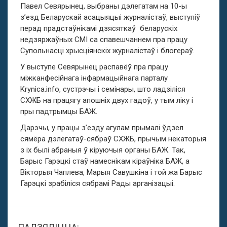
Павел Севярынец, выбраны дэлегатам на 10-ы
з’езд Беларускай асацыяцыі журналістаў, выступіў
перад прадстаўнікамі дзясяткаў беларускіх
недзяржаўных СМІ са спавешчаннем пра працу
Супольнасці хрысціянскіх журналістаў і блогераў.
У выступе Севярынец распавёў пра працу
міжканфесійнага інфармацыйнага парталу
Krynica.info
, сустрэчы і семінары, што ладзіліся
СХЖБ на працягу апошніх двух гадоў, у тым ліку і
пры падтрымцы БАЖ.
Дарэчы, у працы з’езду агулам прымалі ўдзел
сямёра дэлегатаў-сябраў СХЖБ, прычым некаторыя
з іх былі абраныя ў кіруючыя органы БАЖ. Так,
Барыс Гарэцкі стаў намеснікам кіраўніка БАЖ, а
Вікторыя Чаплева, Марыя Савушкіна і той жа Барыс
Гарэцкі зрабіліся сябрамі Рады арганізацыі.