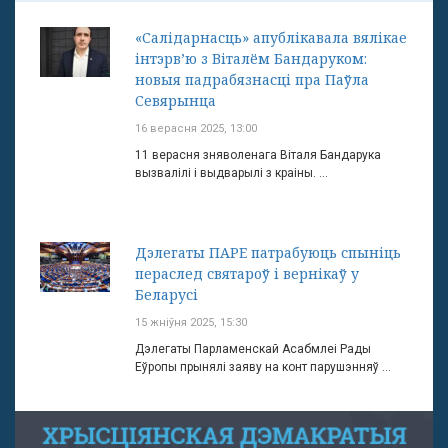
«Салідарнасць» апублікавала вялікае
інтэрв’ю з Віталём Бандаруком:
новыя падрабязнасці пра Паўла
Севярынца
16 верасня 2025, 13:00
11 верасня зняволенага Віталя Бандарука
вызвалілі і выдварылі з краіны. ...
Дэлегаты ПАРЕ патрабуюць спыніць
пераслед святароў і вернікаў у
Беларусі
15 жніўня 2025, 15:30
Дэлегаты Парламенскай Асабмлеі Рады
Еўропы прынялі заяву на конт парушэнняў ...