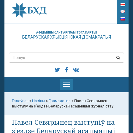
АФІЦЫЙНЫ САЙТ АРГКАМІТЭТА ПАРТЫІ
БЕЛАРУСКАЯ ХРЫСЦІЯНСКАЯ ДЭМАКРАТЫЯ
Паказаць
меню
Галоўная
»
Навіны
»
Грамадства
»
Павел Севярынец
выступіў на з’ездзе Беларускай асацыяцыі журналістаў
Павел Севярынец выступіў на
з’ездзе Беларускай асацыяцыі