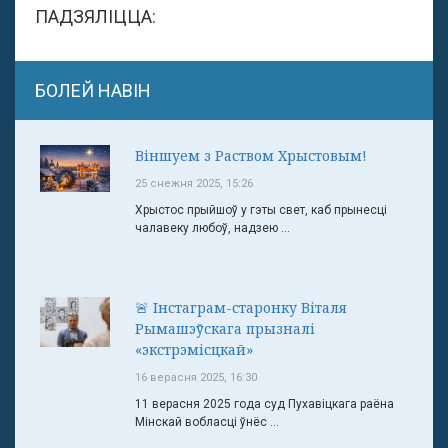
ПАДЗЯЛІЦЦА:
БОЛЕЙ НАВІН
Віншуем з Раством Хрыстовым!
25 снежня 2025, 15:26
Хрыстос прыйшоў у гэты свет, каб прынесці
чалавеку любоў, надзею ...
🚨 Інстаграм-старонку Віталя
Рымашэўскага прызналі
«экстрэмісцкай»
16 верасня 2025, 16:30
11 верасня 2025 года суд Пухавіцкага раёна
Мінскай вобласці ўнёс ...