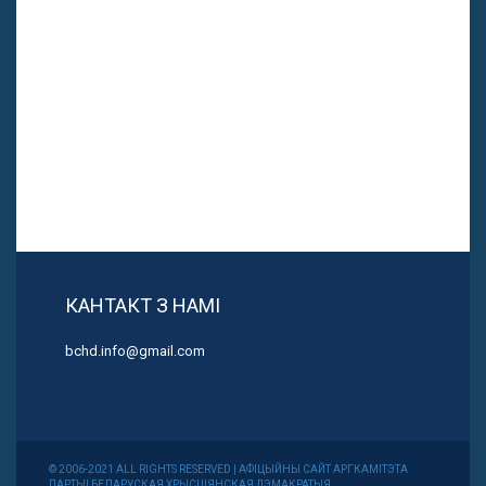
КАНТАКТ З НАМІ
bchd.info@gmail.com
© 2006-2021 ALL RIGHTS RESERVED | АФІЦЫЙНЫ САЙТ АРГКАМІТЭТА
ПАРТЫІ БЕЛАРУСКАЯ ХРЫСЦІЯНСКАЯ ДЭМАКРАТЫЯ