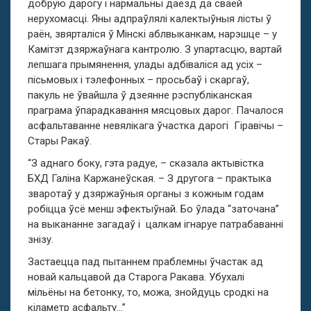
добрую дарогу і нармальны даезд да сваёй
нерухомасці. Яны адпраўлялі калектыўныя лісты ў
раён, звярталіся ў Мінскі аблвыканкам, нарэшце – у
Камітэт дзяржаўнага кантролю. З упартасцю, вартай
лепшага прымянення, улады адбіваліся ад усіх –
пісьмовых і тэлефонных – просьбаў і скаргаў,
пакуль не ўвайшла ў дзеянне рэспубліканская
праграма ўпарадкавання мясцовых дарог. Пачалося
асфальтаванне невялікага ўчастка дарогі Гіравічы –
Стары Ракаў.
“З аднаго боку, гэта радуе, – сказала актывістка
БХД
Галіна Каржанеўская. – З другога – практыка
зваротаў у дзяржаўныя органы з кожным годам
робіцца ўсё менш эфектыўнай. Бо ўлада “заточана”
на выкананне загадаў і цалкам ігнаруе патрабаванні
знізу.
Застаецца пад пытаннем праблемны ўчастак ад
новай кальцавой да Старога Ракава. Убухалі
мільёны на бетонку, то, можа, знойдуць сродкі на
кіламетр асфальту…”