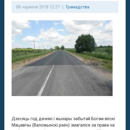
08 чэрвеня 2018 12:27 |
Грамадства
Дзесяць год дачнікі і жыхары забытай Богам вёскі
Мацавічы (Валожынскі раён) змагаліся за права на