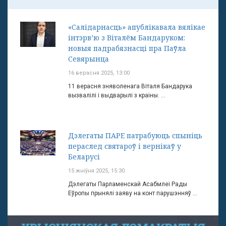
«Салідарнасць» апублікавала вялікае
інтэрв’ю з Віталём Бандаруком:
новыя падрабязнасці пра Паўла
Севярынца
16 верасня 2025, 13:00
11 верасня зняволенага Віталя Бандарука
вызвалілі і выдварылі з краіны. ...
Дэлегаты ПАРЕ патрабуюць спыніць
пераслед святароў і вернікаў у
Беларусі
15 жніўня 2025, 15:30
Дэлегаты Парламенскай Асабмлеі Рады
Еўропы прынялі заяву на конт парушэнняў ...