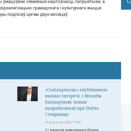
С
ы ўмацоўвае сямейныя каштоўнасці, патрыятызм, а
эідэалагізацыю грамадскага і культурнага жыцця.
оры подпісаў цягам двух месяцаў.
«Салідарнасць» апублікавала
вялікае інтэрв’ю з Віталём
Бандаруком: новыя
падрабязнасці пра Паўла
Севярынца
16 верасня 2025, 13:00
11 верасня зняволенага Віталя