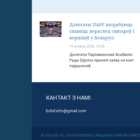
Дэлегаты ПАРЕ патрабуюць
спыніць пераслед святароў і
вернікаў у Беларусі
15 жніўня 2025, 15:30
Дэлегаты Парламенскай Асабмлеі
Рады Еўропы прынялі заяву на конт
парушэнняў ...
КАНТАКТ З НАМІ
bchd.info@gmail.com
© 2006-2021 ALL RIGHTS RESERVED | АФІЦЫЙНЫ САЙТ АРГКА