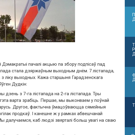
П
Т
Р
Д
 Дэмакратыі пачалі акцыю па збору подпісаў пад
стапада стала дзяржаўным выходным днём. 7 лістапада,
Ф
а з ліку выходных. Кажа старшыня Гарадзенскага
Яўген Дудкін:
дзень з 7-га лістапада на 2-га лістапада. Тры
 гэта варта зрабіць. Першае, мы выконваем у поўнай
Т
ларусь. Другое, фактычна ўмацоўваюцца сямейныя
огілак продкаў. І канешне ж у рамках абвешчанай
ы далучаемся, каб людзі звярталі больш увагі на сваю