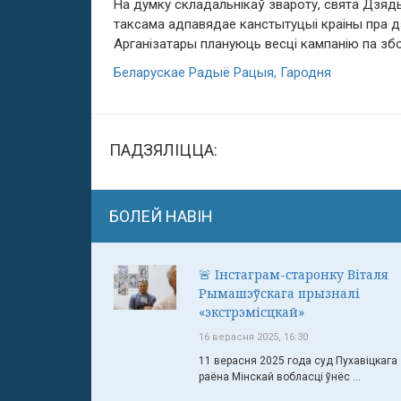
На думку складальнікаў звароту, свята Дзяд
таксама адпавядае канстытуцыі краіны пра д
Арганізатары плануюць весці кампанію па зб
Беларускае Радыё Рацыя, Гародня
ПАДЗЯЛІЦЦА:
БОЛЕЙ НАВІН
🚨 Інстаграм-старонку Віталя
Рымашэўскага прызналі
«экстрэмісцкай»
16 верасня 2025, 16:30
11 верасня 2025 года суд Пухавіцкага
раёна Мінскай вобласці ўнёс ...