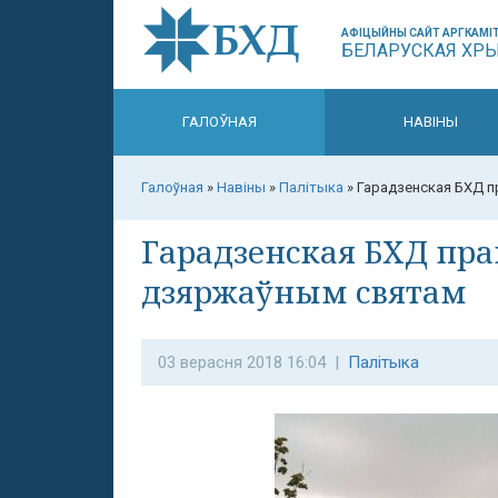
АФІЦЫЙНЫ САЙТ АРГКАМІТ
БЕЛАРУСКАЯ ХР
ГАЛОЎНАЯ
НАВІНЫ
Галоўная
»
Навіны
»
Палітыка
»
Гарадзенская БХД п
Гарадзенская БХД пра
дзяржаўным святам
03 верасня 2018 16:04 |
Палітыка