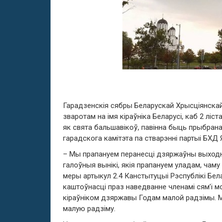
Гарадзенскія сябры Беларускай Хрысціянскай
зваротам на імя кіраўніка Беларусі, каб 2 лі
як свята бальшавікоў, павінна быць прыбран
гарадскога камітэта па стварэнні партыі БХД 
– Мы прапануем перанесці дзяржаўны выходны 
галоўныя вынікі, якія прапануем уладам, чаму
меры артыкул 2.4 Канстытуцыі Рэспублікі Бе
каштоўнасці праз наведванне членамі сям’і м
кіраўніком дзяржавы Годам малой радзімы. М
малую радзіму.