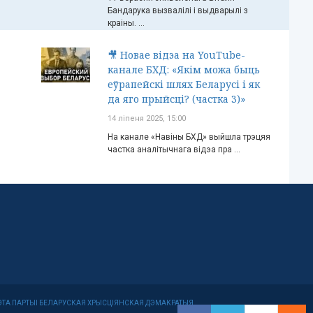
Бандарука вызвалілі і выдварылі з
краіны. ...
🎥 Новае відэа на YouTube-
канале БХД: «Якім можа быць
еўрапейскі шлях Беларусі і як
да яго прыйсці? (частка 3)»
14 ліпеня 2025, 15:00
На канале «Навіны БХД» выйшла трэцяя
частка аналітычнага відэа пра ...
МІТЭТА ПАРТЫІ БЕЛАРУСКАЯ ХРЫСЦІЯНСКАЯ ДЭМАКРАТЫЯ