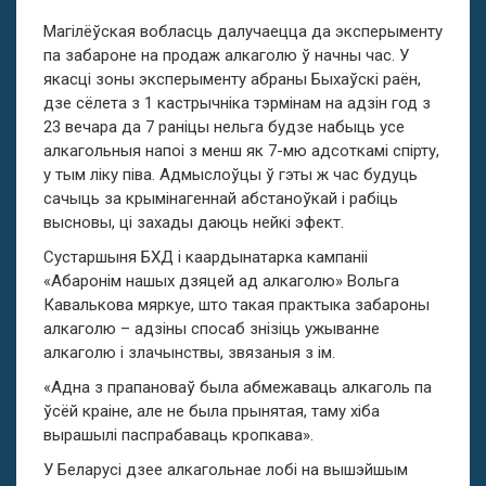
Магілёўская вобласць далучаецца да эксперыменту
па забароне на продаж алкаголю ў начны час. У
якасці зоны эксперыменту абраны Быхаўскі раён,
дзе сёлета з 1 кастрычніка тэрмінам на адзін год з
23 вечара да 7 раніцы нельга будзе набыць усе
алкагольныя напоі з менш як 7-мю адсоткамі спірту,
у тым ліку піва. Адмыслоўцы ў гэты ж час будуць
сачыць за крымінагеннай абстаноўкай і рабіць
высновы, ці захады даюць нейкі эфект.
Сустаршыня БХД і каардынатарка кампаніі
«Абаронім нашых дзяцей ад алкаголю» Вольга
Кавалькова мяркуе, што такая практыка забароны
алкаголю – адзіны спосаб знізіць ужыванне
алкаголю і злачынствы, звязаныя з ім.
«Адна з прапановаў была абмежаваць алкаголь па
ўсёй краіне, але не была прынятая, таму хіба
вырашылі паспрабаваць кропкава».
У Беларусі дзее алкагольнае лобі на вышэйшым