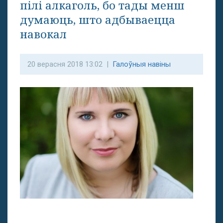
пілі алкаголь, бо тады менш
думаюць, што адбываецца
навокал
20 верасня 2018 13:02 |
Галоўныя навіны