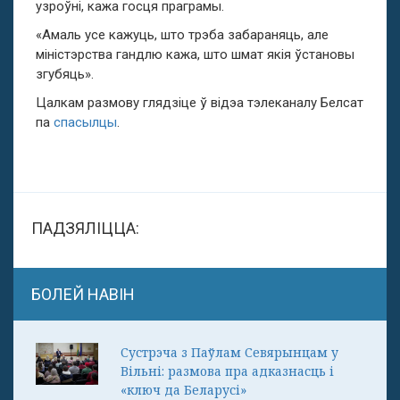
узроўні, кажа госця праграмы.
«Амаль усе кажуць, што трэба забараняць, але
міністэрства гандлю кажа, што шмат якія ўстановы
згубяць».
Цалкам размову глядзіце ў відэа
тэлеканалу Белсат
па
спасылцы
.
ПАДЗЯЛІЦЦА:
БОЛЕЙ НАВІН
Сустрэча з Паўлам Севярынцам у
Вільні: размова пра адказнасць і
«ключ да Беларусі»