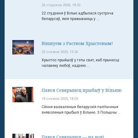
26 студзеня 2026, 18:32
22 студзеня ў Вільні адбылася сустрэча
беларусаў, якія пражываюць у ...
Віншуем з Раством Хрыстовым!
25 снежня 2025, 15:26
Хрыстос прыйшоў у гэты свет, каб прынесці
чалавеку любоў, надзею ...
Павел Севярынец прыбыў у Вільню
18 снежня 2025, 18:03
Сёння вызваленыя беларускія палітычныя
зняволеныя прыбылі ў Вільню. З Польшчы ...
Павел Севярынец — на волі