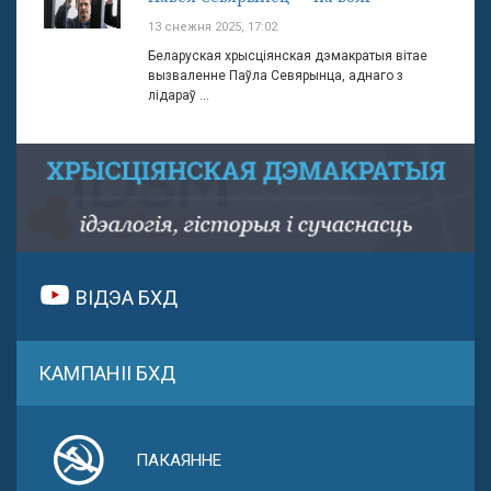
13 снежня 2025, 17:02
Беларуская хрысціянская дэмакратыя вітае
вызваленне Паўла Севярынца, аднаго з
лідараў ...
ВІДЭА БХД
КАМПАНІІ БХД
ПАКАЯННЕ