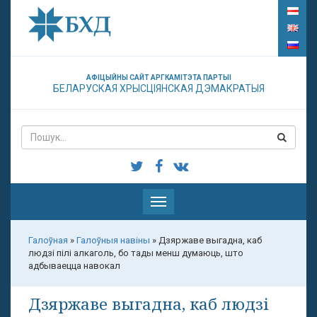
АФІЦЫЙНЫ САЙТ АРГКАМІТЭТА ПАРТЫІ
БЕЛАРУСКАЯ ХРЫСЦІЯНСКАЯ ДЭМАКРАТЫЯ
Паказаць
меню
Галоўная
»
Галоўныя навіны
»
Дзяржаве выгадна, каб
людзі пілі алкаголь, бо тады менш думаюць, што
адбываецца навокал
Дзяржаве выгадна, каб людзі