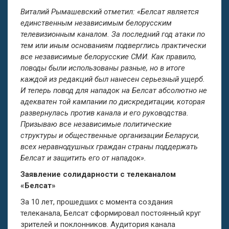
Виталий Рымашевский отметил: «Белсат является
единственным независимым белорусским
телевизионным канал
о
м. За последний год атаки по
тем или иным основаниям подверглись практически
все независимые белорусские СМИ. Как правило,
поводы были использованы разные, но в итоге
каждой из редакций был нанесен серьезный ущерб.
И теперь повод для нападок на Белсат абсолютно не
адекват
е
н той кампании по дискредитации, которая
развернулась против канала и его руководства.
Призываю все независимые политические
структуры и общественные организации Беларуси,
всех неравнодушных граждан страны поддержать
Белсат и защитить его от нападок».
Заявление солидарности с телеканалом
«Белсат»
За 10 лет, прошедших с момента создания
телеканала, Белсат сформировал постоянн
ый
круг
зрителей и поклонников. Аудитория канала