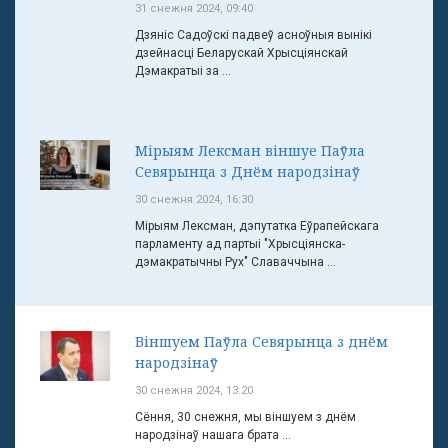
31 снежня 2024, 09:40
Дзяніс Садоўскі падвеў асноўныя вынікі
дзейнасці Беларускай Хрысціянскай
Дэмакратыі за ...
Мірыям Лексман віншуе Паўла
Севярынца з Днём народзінаў
30 снежня 2024, 16:30
Мірыям Лексман, дэпутатка Еўрапейскага
парламенту ад партыі "Хрысціянска-
дэмакратычны Рух" Славаччына ...
Віншуем Паўла Севярынца з днём
народзінаў
30 снежня 2024, 13:20
Сёння, 30 снежня, мы віншуем з днём
народзінаў нашага брата ...