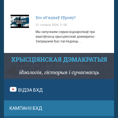
Хто аб’яднаў Еўропу?
21 снежня 2024, 11:00
Мы запускаем серыю відэаролікаў пра
каштоўнасці хрысціянскай дэмакратыі.
Запрашаем Вас паглядзець ...
ВІДЭА БХД
КАМПАНІІ БХД