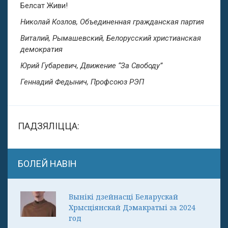
Белсат Живи!
Николай Козлов, Объединенная гражданская партия
Виталий, Рымашевский, Белорусский христианская
демократия
Юрий Губаревич, Движение “За Свободу”
Геннадий Федынич, Профсоюз РЭП
ПАДЗЯЛІЦЦА:
БОЛЕЙ НАВІН
Вынікі дзейнасці Беларускай
Хрысціянскай Дэмакратыі за 2024
год