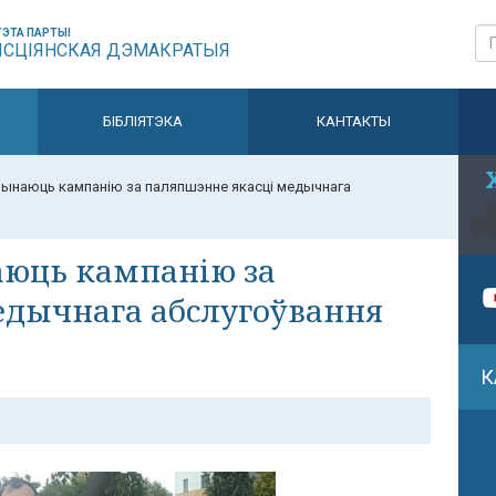
ЭТА ПАРТЫІ
ЫСЦІЯНСКАЯ ДЭМАКРАТЫЯ
БІБЛІЯТЭКА
КАНТАКТЫ
ынаюць кампанію за паляпшэнне якасці медычнага
юць кампанію за
едычнага абслугоўвання
К