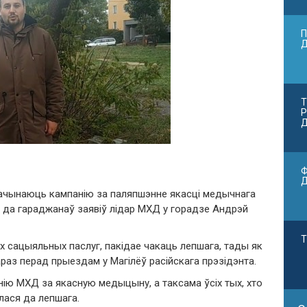
П
Т
Р
Д
Ф
ачынаюць кампанію за паляпшэнне якасці медычнага
е да гараджанаў заявіў лідар МХД у горадзе Андрэй
Т
ых сацыяльных паслуг, пакідае чакаць лепшага, тады як
раз перад прыездам у Магілёў расійскага прэзідэнта.
ію МХД за якасную медыцыну, а таксама ўсіх тых, хто
ілася да лепшага.