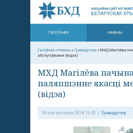
АФІЦЫЙНЫ САЙТ АРГКАМІТ
БЕЛАРУСКАЯ ХР
ГАЛОЎНАЯ
НАВІНЫ
Галоўная
»
Навіны
»
Грамадства
»
МХД Магілёва пач
абслугоўвання (відэа)
МХД Магілёва пачына
паляпшэнне якасці м
(відэа)
09 кастрычніка 2018 16:42 |
Грамадства