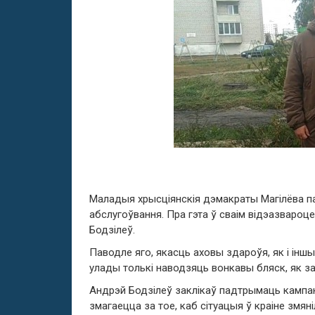
Маладыя хрысціянскія дэмакраты Магілёва п
абслугоўвання. Пра гэта ў сваім відэазвароц
Бодзілеў.
Паводле яго, якасць аховы здароўя, як і інш
улады толькі наводзяць вонкавы бляск, як за
Андрэй Бодзілеў заклікаў падтрымаць кампан
змагаецца за тое, каб сітуацыя ў краіне змян