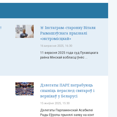
!
🚨 Інстаграм-старонку Віталя
Рымашэўскага прызналі
«экстрэмісцкай»
16 верасня 2025, 16:30
11 верасня 2025 года суд Пухавіцкага
раёна Мінскай вобласці ўнёс ...
Дэлегаты ПАРЕ патрабуюць
спыніць пераслед святароў і
вернікаў у Беларусі
15 жніўня 2025, 15:30
Дэлегаты Парламенскай Асабмлеі
Рады Еўропы прынялі заяву на конт