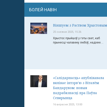
БОЛЕЙ НАВІН
Віншуем з Раством Хрыстовым
25 снежня 2025, 15:26
Хрыстос прыйшоў у гэты свет, каб
прынесці чалавеку любоў, надзею ...
«Салідарнасць» апублікавала
вялікае інтэрв’ю з Віталём
Бандаруком: новыя
падрабязнасці пра Паўла
Севярынца
16 верасня 2025, 13:00