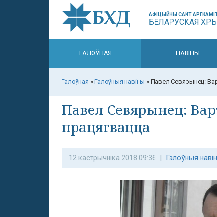
АФІЦЫЙНЫ САЙТ АРГКАМІТ
БЕЛАРУСКАЯ ХР
ГАЛОЎНАЯ
НАВІНЫ
Галоўная
»
Галоўныя навіны
»
Павел Севярынец: Вар
Павел Севярынец: Вар
працягвацца
12 кастрычніка 2018 09:36 |
Галоўныя наві