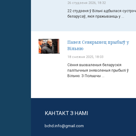
26 студзеня 2026, 18:32
22 студзеня ў Вільні адбылася сустрэ
беларусаў, якія пражываюць у ...
Павел Севярынец прыбыў у
Вільню
18 снежня 2025, 18:03
Сёння вызваленыя беларускія
палітычныя зняволеныя прыбылі ў
Вільню. З Польшчы ...
КАНТАКТ З НАМІ
bchd.info@gmail.com