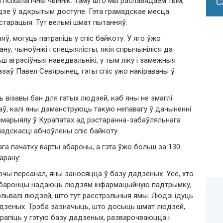
 псіхалагічны чыннік. Таму што мы распавядаем тым,
С
зе ў адкрытым доступе. Гэта грамадскае месца.
старацыя. Тут вельмі шмат пытанняў.
ў, могуць патрапіць у спіс байкоту. У яго ўжо
ану, чыноўнікі і спецыялісты, якія спрычыніліся да
ш агрэсіўныя наведвальнікі, у тым ліку і замежныя
сказаў Павел Севярынец, гэты спіс ужо накіраваны ў
ь візавы бан для гэтых людзей
,
каб яны не змаглі
аў
,
калі яны дэманструюць такую непавагу ў дачыненні
емарыялу ў Курапатах ад рэстаранна-забаўляльнага
мадскасці абноўлены спіс байкоту.
ага пачатку варты абароны
,
а гэта ўжо больш за
130
арану
:
ючы персанал
,
яны заносяцца ў базу дадзеных
.
Усе, хто
о абаронцы надаюць людзям інфармацыйную падтрымку,
рэльвалі людзей, што тут расстрэльныя ямы. Людзі ідуць
адзеных. Трэба зазначыць, што досыць шмат людзей,
трапіць у гэтую базу дадзеных, разварочваюцца і