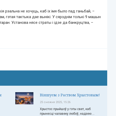
кія рэальна не хочуць
,
каб іх імя было пад ганьбай
, –
ам, гэтая тактыка дае вынікі. У сярэднім толькі 9 машын
ран. Установа нясе страты і ідзе да банкруцтва, –
м
Віншуем з Раством Хрыстовым!
25 снежня 2025, 15:26
Хрыстос прыйшоў у гэты свет, каб
прынесці чалавеку любоў, надзею ...