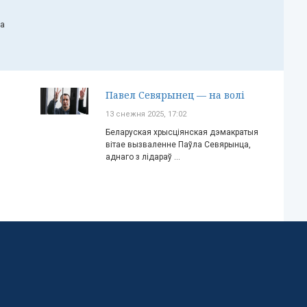
ча
Павел Севярынец — на волі
13 снежня 2025, 17:02
Беларуская хрысціянская дэмакратыя
вітае вызваленне Паўла Севярынца,
аднаго з лідараў ...