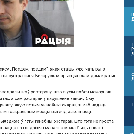
П
Т
Р
Д
ексу
„
Поедем
,
поедим
”,
якая стаіць ужо чатыры з
Ф
ены сустрашыня Беларускай хрысціянскай дэмакратыі
аведвальнікаў рэстарану
,
што з усім побач мемарыял
–
патах
,
а сам рэстаран у парушэнне закону быў
Т
арыялу
,
якую потым чыноўнікі скарацілі
,
каб надаць
ным і сакральным месцы выгляд законнасці
.
прыязджае ў гэты ганебны рэстаран
,
што гэта не проста
ньвацца і з гледзішча маралі
,
а можа быць нават і