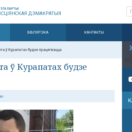
ЭТА ПАРТЫІ
ЫСЦІЯНСКАЯ ДЭМАКРАТЫЯ
БІБЛІЯТЭКА
КАНТАКТЫ
та ў Курапатах будзе працягвацца
та ў Курапатах будзе
ны
К