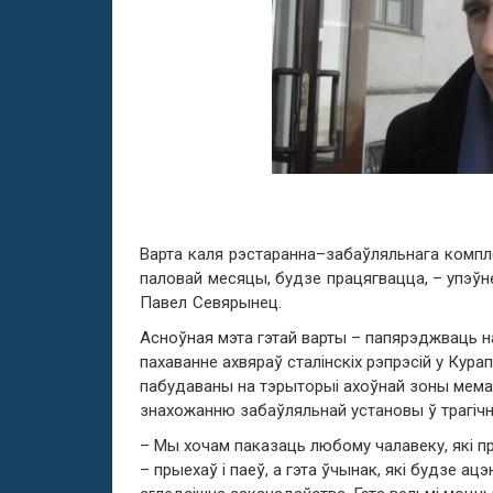
Варта каля рэстаранна
–
забаўляльнага компл
паловай месяцы
,
будзе працягвацца
, –
упэўн
Павел Севярынец
.
Асноўная мэта гэтай варты
–
папярэджваць н
пахаванне ахвяраў сталінскіх рэпрэсій у Кура
пабудаваны на тэрыторыі ахоўнай зоны мем
знахожанню забаўляльнай установы ў трагіч
–
Мы хочам паказаць любому чалавеку
,
які 
–
прыехаў і паеў
,
а гэта ўчынак
,
які будзе ацэ