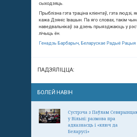
сыходзяць.
Прыблізна гэта траціна кліентаў
,
гэта людзі
,
я
кажа Дзяніс Івашын
.
Па яго словах, такім чын
наведвальнікаў за дзень прыязджаюць у рэста
лічыць ён.
Генадзь Барбарыч, Беларускае Радыё Рацыя
ПАДЗЯЛІЦЦА:
БОЛЕЙ НАВІН
Сустрэча з Паўлам Севярынца
у Вільні: размова пра
адказнасць і «ключ да
Беларусі»