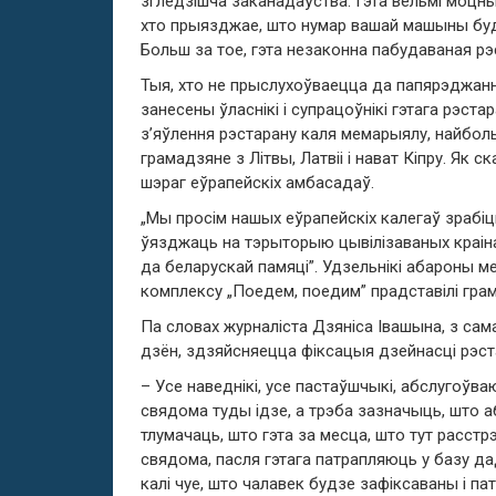
згледзішча заканадаўства
.
Гэта вельмі моцны
хто прыязджае, што нумар вашай машыны буд
Больш за тое, гэта незаконна пабудаваная рэ
Тыя, хто не прыслухоўваецца да папярэджання
занесены ўласнікі і супрацоўнікі гэтага рэстар
з’яўлення рэстарану каля мемарыялу, найболь
грамадзяне з Літвы, Латвіі і нават Кіпру. Як 
шэраг еўрапейскіх амбасадаў.
„
Мы просім нашых еўрапейскіх калегаў зрабіц
ўязджаць на тэрыторыю цывілізаваных краін
да беларускай памяці
”.
Удзельнікі абароны м
комплексу „Поедем, поедим” прадставілі гра
Па словах журналіста Дзяніса Івашына
,
з сам
дзён
,
здзяйсняецца фіксацыя дзейнасці рэст
–
Усе наведнікі
,
усе пастаўшчыкі
,
абслугоўва
свядома туды ідзе, а трэба зазначыць, шт
тлумачаць, што гэта за месца, што тут расст
свядома, пасля гэтага патрапляюць у базу д
калі чуе, што чалавек будзе зафіксаваны і па