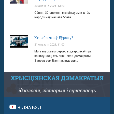
30 снежня 2024, 13:20
Сёння, 30 снежня, мы віншуем з днём
народзінаў нашага брата ...
Хто аб’яднаў Еўропу?
21 снежня 2024, 11:00
Мы запускаем серыю відэаролікаў пра
каштоўнасці хрысціянскай дэмакратыі.
Запрашаем Вас паглядзець ...
ВІДЭА БХД