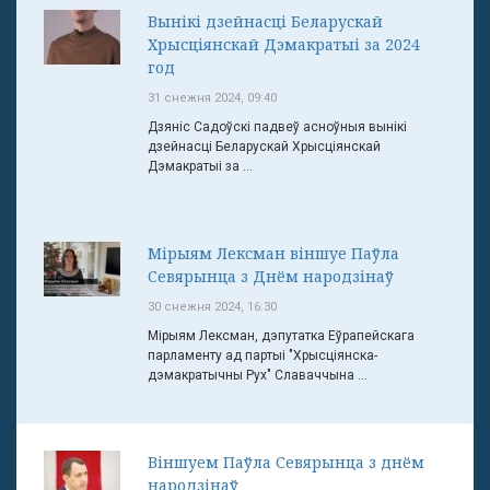
Вынікі дзейнасці Беларускай
Хрысціянскай Дэмакратыі за 2024
год
31 снежня 2024, 09:40
Дзяніс Садоўскі падвеў асноўныя вынікі
дзейнасці Беларускай Хрысціянскай
Дэмакратыі за ...
Мірыям Лексман віншуе Паўла
Севярынца з Днём народзінаў
30 снежня 2024, 16:30
Мірыям Лексман, дэпутатка Еўрапейскага
парламенту ад партыі "Хрысціянска-
дэмакратычны Рух" Славаччына ...
Віншуем Паўла Севярынца з днём
народзінаў