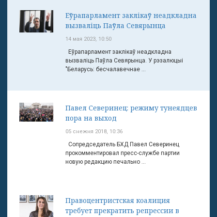
Еўрапарламент заклікаў неадкладна
вызваліць Паўла Севярынца
14 мая 2023, 10:50
Еўрапарламент заклікаў неадкладна
вызваліць Паўла Севярынца. У рэзалюцыі
"Беларусь: бесчалавечнае ...
Павел Северинец: режиму тунеядцев
пора на выход
05 снежня 2018, 10:36
Сопредседатель БХД Павел Северинец
прокомментировал пресс-службе партии
новую редакцию печально ...
Правоцентристская коалиция
требует прекратить репрессии в