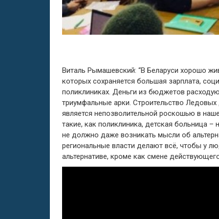
Виталь Рымашевский: “В Беларуси хорошо жив
которых сохраняется большая зарплата, соц
поликлиниках. Деньги из бюджетов расходую
триумфальные арки. Строительство Ледовых
является непозволительной роскошью в наше
такие, как поликлиника, детская больница – 
не должно даже возникать мысли об альтерна
региональные власти делают всё, чтобы у л
альтернативе, кроме как смене действующег