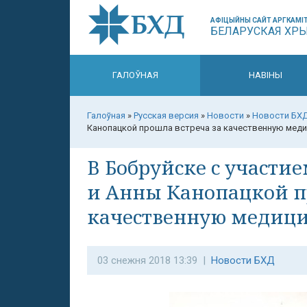
АФІЦЫЙНЫ САЙТ АРГКАМІТ
БЕЛАРУСКАЯ ХР
ГАЛОЎНАЯ
НАВІНЫ
Галоўная
»
Русская версия
»
Новости
»
Новости БХ
Канопацкой прошла встреча за качественную медиц
В Бобруйске с участ
и Анны Канопацкой п
качественную медицин
03 снежня 2018 13:39 |
Новости БХД