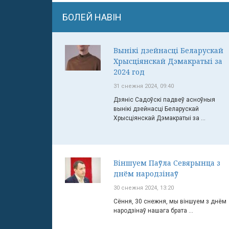
БОЛЕЙ НАВІН
Вынікі дзейнасці Беларускай
Хрысціянскай Дэмакратыі за
2024 год
31 снежня 2024, 09:40
Дзяніс Садоўскі падвеў асноўныя
вынікі дзейнасці Беларускай
Хрысціянскай Дэмакратыі за ...
Віншуем Паўла Севярынца з
днём народзінаў
30 снежня 2024, 13:20
Сёння, 30 снежня, мы віншуем з днём
народзінаў нашага брата ...