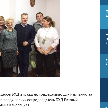
П
Т
Р
Д
Ф
Т
лидеров БХД и граждан, поддерживающих кампанию за
тие среди прочих сопредседатель БХД Виталий
Анна Канопацкая.