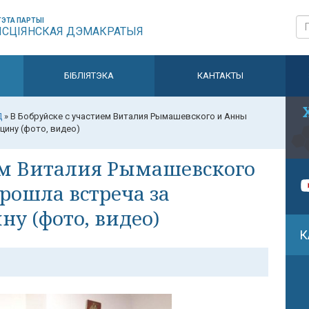
ЭТА ПАРТЫІ
ЫСЦІЯНСКАЯ ДЭМАКРАТЫЯ
БІБЛІЯТЭКА
КАНТАКТЫ
Д
»
В Бобруйске с участием Виталия Рымашевского и Анны
ину (фото, видео)
ием Виталия Рымашевского
рошла встреча за
у (фото, видео)
К