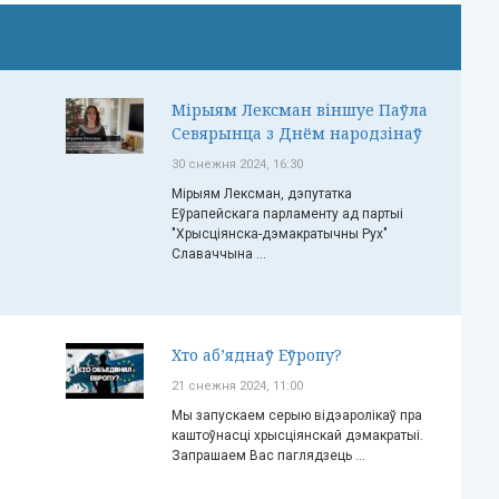
Мірыям Лексман віншуе Паўла
Севярынца з Днём народзінаў
30 снежня 2024, 16:30
Мірыям Лексман, дэпутатка
Еўрапейскага парламенту ад партыі
"Хрысціянска-дэмакратычны Рух"
Славаччына ...
Хто аб’яднаў Еўропу?
21 снежня 2024, 11:00
Мы запускаем серыю відэаролікаў пра
каштоўнасці хрысціянскай дэмакратыі.
Запрашаем Вас паглядзець ...