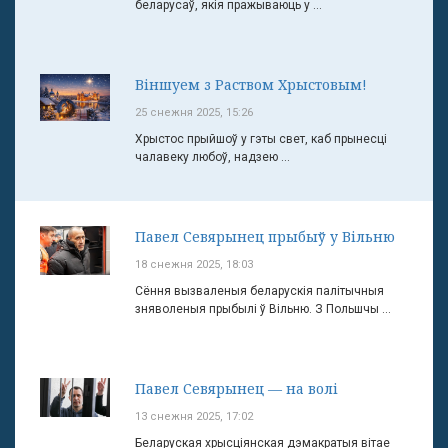
беларусаў, якія пражываюць у ...
Віншуем з Раством Хрыстовым!
25 снежня 2025, 15:26
Хрыстос прыйшоў у гэты свет, каб прынесці
чалавеку любоў, надзею ...
Павел Севярынец прыбыў у Вільню
18 снежня 2025, 18:03
Сёння вызваленыя беларускія палітычныя
зняволеныя прыбылі ў Вільню. З Польшчы ...
Павел Севярынец — на волі
13 снежня 2025, 17:02
Беларуская хрысціянская дэмакратыя вітае