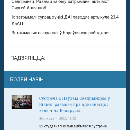
Севярынец. Разам з ім быў затрыманы актывіст
Сяргей Аннянкоў.
Іх затрымалі супрацоўнікі ДАІ паводле артыкула 23.4
КаАП.
Затрыманых накіравалі ў Бараўлянскі райаддзел.
ПАДЗЯЛІЦЦА:
БОЛЕЙ НАВІН
Сустрэча з Паўлам Севярынцам у
Вільні: размова пра адказнасць і
«ключ да Беларусі»
26 студзеня 2026, 18:32
22 студзеня ў Вільні адбылася сустрэча