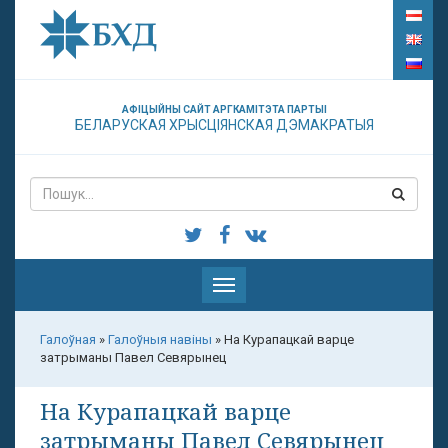
АФІЦЫЙНЫ САЙТ АРГКАМІТЭТА ПАРТЫІ
БЕЛАРУСКАЯ ХРЫСЦІЯНСКАЯ ДЭМАКРАТЫЯ
Паказаць
меню
Галоўная
»
Галоўныя навіны
»
На Курапацкай варце
затрыманы Павел Севярынец
На Курапацкай варце
затрыманы Павел Севярынец