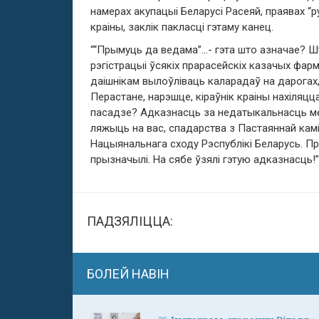
намерах акупацыі Беларусі Расеяй, праявах “р
краіны, заклік пакласці гэтаму канец.
““Прымуць да ведама”…- гэта што азначае? Ш
рэгістрацыі ўсякіх прарасейскіх казачых фар
даішнікам вылоўліваць каларадаў на дарогах
Перастане, нарэшце, кіраўнік краіны нахіляцц
пасадзе? Адказнасць за недатыкальнасць меж
ляжыць на вас, спадарства з Пастаяннай камі
Нацыянальнага сходу Рэспублікі Беларусь. Пр
прызначылі. На сябе ўзялі гэтую адказнасць!
ПАДЗЯЛІЦЦА:
БОЛЕЙ НАВІН