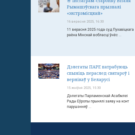
🚨 Інстаграм-старонку Віталя
Рымашэўскага прызналі
«экстрэмісцкай»
16 верасня 2025, 16:30
11 верасня 2025 года суд Пухавіцкага
раёна Мінскай вобласці ўнёс ...
Дэлегаты ПАРЕ патрабуюць
спыніць пераслед святароў і
вернікаў у Беларусі
15 жніўня 2025, 15:30
Дэлегаты Парламенскай Асабмлеі
Рады Еўропы прынялі заяву на конт
парушэнняў ...