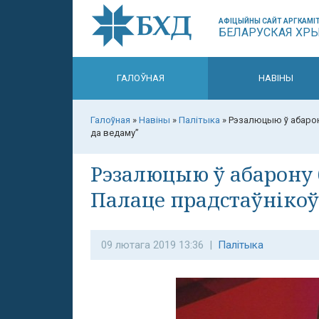
АФІЦЫЙНЫ САЙТ АРГКАМІТ
БЕЛАРУСКАЯ ХР
ГАЛОЎНАЯ
НАВІНЫ
Галоўная
»
Навіны
»
Палітыка
»
Рэзалюцыю ў абарон
да ведаму”
Рэзалюцыю ў абарону 
Палаце прадстаўнікоў
09 лютага 2019 13:36 |
Палітыка