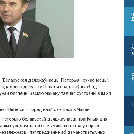
П
Т
Р
Д
Ф
Беларуская дзяржаўнасць. Гісторыя і сучаснасць”,
перададзена дэпутату Палаты прадстаўнікоў ад
аўнай бяспецы Васілю Чэкану падчас сустрэчы з ім 24
Т
вы “Віцебск – горад наш” сам Васіль Чэкан.
 гісторыю беларускай дзяржаўнасці, трагічныя для
однім суседам, нахабнае ўмяшальніцтва ў справы
д незалежнасці, папярэджанне аб дэманстратыўных