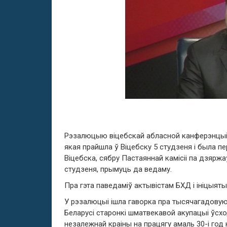
Рэзалюцыю віцебскай абласной канферэнцыі “
якая прайшла ў Віцебску 5 студзеня і была 
Віцебска, сябру Пастаяннай камісіі па дзярж
студзеня, прымуць да ведаму.
Пра гэта паведаміў актывістам БХД і ініцыяты
У рэзалюцыі ішла гаворка пра тысячагадовую
Беларусі старонкі шматвекавой акупацыі ўсх
незалежнай краіны на працягу амаль 30-і го