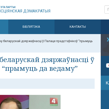
ЭТА ПАРТЫІ
ЫСЦІЯНСКАЯ ДЭМАКРАТЫЯ
БІБЛІЯТЭКА
КАНТАКТЫ
у беларускай дзяржаўнасці ў Палаце прадстаўнікоў “прымуць
беларускай дзяржаўнасці ў
 “прымуць да ведаму”
К