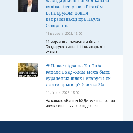
«Салідарнасць» апублікавала
вялікае інтэрв’ю з Віталём
Бандаруком: новыя
падрабязнасці пра Паўла
Севярынца
16 верасня 2025, 13:00
11 верасня зняволенага Віталя
Бандарука вызвалілі і выдварылі з
краіны. ...
🎥 Новае відэа на YouTube-
канале БХД: «Якім можа быць
еўрапейскі шлях Беларусі і як
да яго прыйсці? (частка 3)»
14 ліпеня 2025, 15:00
На канале «Навіны БХД» выйшла трэцяя
частка аналітычнага відэа пра ...