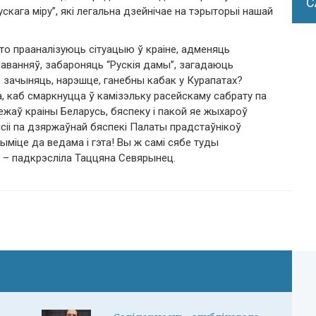
С
ускага міру”, які легальна дзейнічае на тэрыторыі нашай
то прааналізуюць сітуацыю ў краіне, адменяць
маванняў, забароняць “Рускія дамы”, загадаюць
, зачыняць, нарэшце, ганебны кабак у Курапатах?
а, каб смаркнуцца ў камізэльку расейскаму сабрату па
аў краіны Беларусь, бяспеку і пакой яе жыхароў
сіі па дзяржаўнай бяспекі Палаты прадстаўнікоў
ыміце да ведама і гэта! Вы ж самі сябе туды
” – падкрэсліла Таццяна Севярынец.