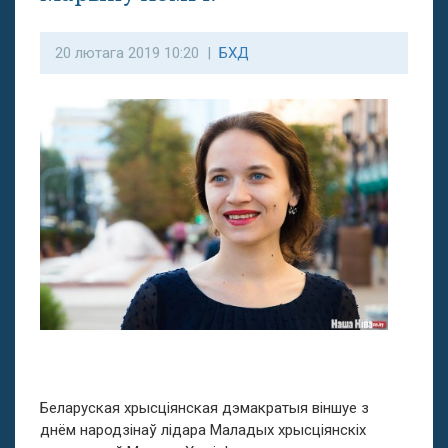
20 лютага 2019 10:20 |
БХД
Беларуская хрысціянская дэмакратыя віншуе з
днём народзінаў лідара Маладых хрысціянскіх