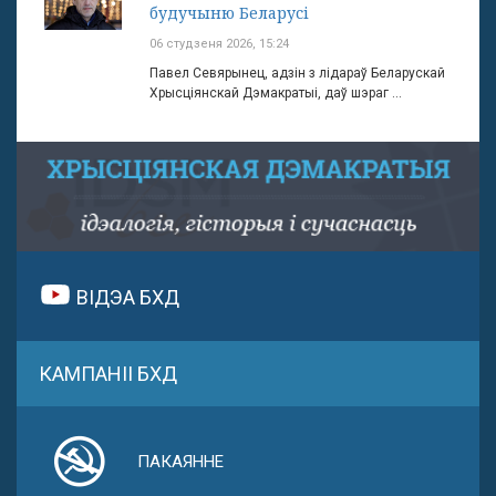
будучыню Беларусі
06 студзеня 2026, 15:24
Павел Севярынец, адзін з лідараў Беларускай
Хрысціянскай Дэмакратыі, даў шэраг ...
ВІДЭА БХД
КАМПАНІІ БХД
ПАКАЯННЕ