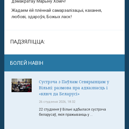
дэмакратаў Марыну Хоміч!
Жадаем ёй плённай самарэалізацыі, кахання,
любові, здароўя, Божых ласк!
ПАДЗЯЛІЦЦА:
БОЛЕЙ НАВІН
Сустрэча з Паўлам Севярынцам у
Вільні: размова пра адказнасць і
«ключ да Беларусі»
26 студзеня 2026, 18:32
22 студзеня ў Вільні адбылася сустрэча
беларусаў, якія пражываюць у ...