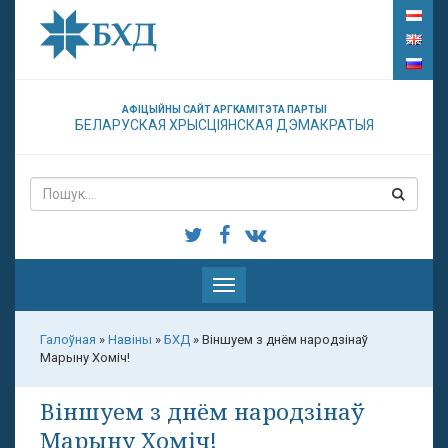
АФІЦЫЙНЫ САЙТ АРГКАМІТЭТА ПАРТЫІ
БЕЛАРУСКАЯ ХРЫСЦІЯНСКАЯ ДЭМАКРАТЫЯ
Паказаць
меню
Галоўная
»
Навіны
»
БХД
»
Віншуем з днём народзінаў
Марыну Хоміч!
Віншуем з днём народзінаў
Марыну Хоміч!