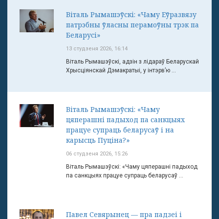
Віталь Рымашэўскі: «Чаму Еўразвязу
патрэбны ўласны перамоўны трэк па
Беларусі»
13 студзеня 2026, 16:14
Віталь Рымашэўскі, адзін з лідараў Беларускай
Хрысціянскай Дэмакратыі, у інтэрв’ю ...
Віталь Рымашэўскі: «Чаму
цяперашні падыход па санкцыях
працуе супраць беларусаў і на
карысць Пуціна?»
06 студзеня 2026, 15:26
Віталь Рымашэўскі: «Чаму цяперашні падыход
па санкцыях працуе супраць беларусаў ...
Павел Севярынец — пра падзеі і