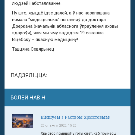
людзей і абсталяванне.
Ну што, жыццё ідзе далей, а ў нас назапашана
нямала “медыцынскіх” пытанняў да доктара
Дзеркача (начальнік абласнога ўпраўлення аховы
здароўя), якія мы яму зададзім 19 сакавіка.
Віцебску – якасную медыцыну!
Таццяна Севярынец
ПАДЗЯЛІЦЦА:
БОЛЕЙ НАВІН
Віншуем з Раством Хрыстовым!
25 снежня 2025, 15:26
Хрыстос прыйшоў у гэты свет, каб прынесці