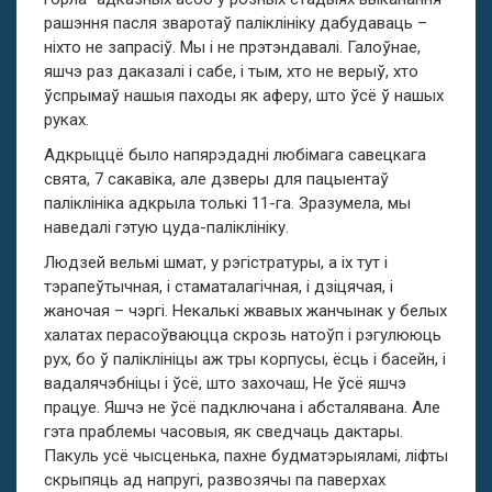
рашэння пасля зваротаў паліклініку дабудаваць –
ніхто не запрасіў. Мы і не прэтэндавалі. Галоўнае,
яшчэ раз даказалі і сабе, і тым, хто не верыў, хто
ўспрымаў нашыя паходы як аферу, што ўсё ў нашых
руках.
Адкрыццё было напярэдадні любімага савецкага
свята, 7 сакавіка, але дзверы для пацыентаў
паліклініка адкрыла толькі 11-га. Зразумела, мы
наведалі гэтую цуда-паліклініку.
Людзей вельмі шмат, у рэгістратуры, а іх тут і
тэрапеўтычная, і стаматалагічная, і дзіцячая, і
жаночая – чэргі. Некалькі жвавых жанчынак у белых
халатах перасоўваюцца скрозь натоўп і рэгулююць
рух, бо ў паліклініцы аж тры корпусы, ёсць і басейн, і
вадалячэбніцы і ўсё, што захочаш, Не ўсё яшчэ
працуе. Яшчэ не ўсё падключана і абсталявана. Але
гэта праблемы часовыя, як сведчаць дактары.
Пакуль усё чысценька, пахне будматэрыяламі, ліфты
скрыпяць ад напругі, развозячы па паверхах