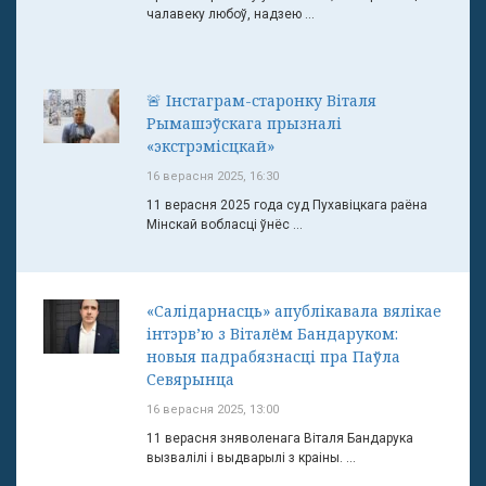
чалавеку любоў, надзею ...
🚨 Інстаграм-старонку Віталя
Рымашэўскага прызналі
«экстрэмісцкай»
16 верасня 2025, 16:30
11 верасня 2025 года суд Пухавіцкага раёна
Мінскай вобласці ўнёс ...
«Салідарнасць» апублікавала вялікае
інтэрв’ю з Віталём Бандаруком:
новыя падрабязнасці пра Паўла
Севярынца
16 верасня 2025, 13:00
11 верасня зняволенага Віталя Бандарука
вызвалілі і выдварылі з краіны. ...