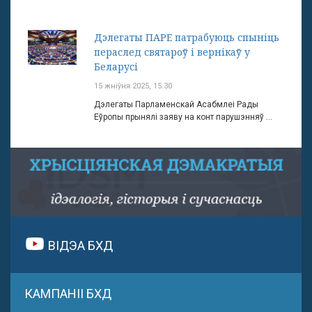
Дэлегаты ПАРЕ патрабуюць спыніць
пераслед святароў і вернікаў у
Беларусі
15 жніўня 2025, 15:30
Дэлегаты Парламенскай Асабмлеі Рады
Еўропы прынялі заяву на конт парушэнняў ...
ВІДЭА БХД
КАМПАНІІ БХД