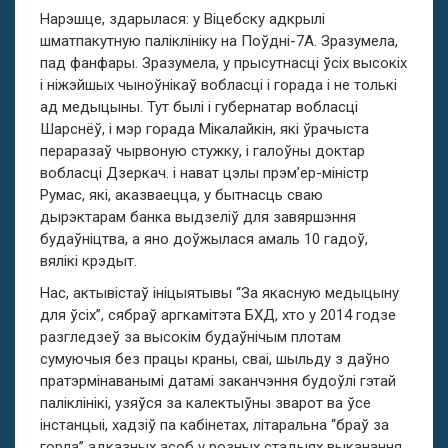
Нарэшце, здарылася: у Віцебску адкрылі
шматпакутную паліклініку на Поўдні-7А. Зразумела,
пад фанфары. Зразумела, у прысутнасці ўсіх высокіх
і ніжэйшых чыноўнікаў вобласці і горада і не толькі
ад медыцыны. Тут былі і губернатар вобласці
Шарснёў, і мэр горада Мікалайкін, які ўрачыста
пераразаў чырвоную стужку, і галоўны доктар
вобласці Дзеркач. і нават цэлы прэм’ер-міністр
Румас, які, аказваецца, у бытнасць сваю
дырэктарам банка выдзеліў для завяршэння
будаўніцтва, а яно доўжылася амаль 10 гадоў,
вялікі крэдыт.
Нас, актывістаў ініцыятывы “За якасную медыцыну
для ўсіх”, сябраў аргкамітэта БХД, хто у 2014 годзе
разгледзеў за высокім будаўнічым плотам
сумуючыя без працы краны, сваі, шыльду з даўно
пратэрмінаванымі датамі заканчэння будоўлі гэтай
паліклінікі, узяўся за калектыўны зварот ва ўсе
інстанцыі, хадзіў па кабінетах, літаральна “браў за
горла” адказных асоб у розных стадыях выканання