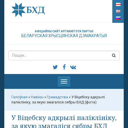
АФІЦЫЙНЫ САЙТ АРГКАМІТЭТА ПАРТЫІ
БЕЛАРУСКАЯ ХРЫСЦІЯНСКАЯ ДЭМАКРАТЫЯ
Паказаць
меню
Галоўная
»
Навіны
»
Грамадства
»
У Віцебску адкрылі
паліклініку, за якую змагаліся сябры БХД (фота)
У Віцебску адкрылі паліклініку,
за якую змагаліся сябры БХД