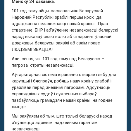
Менску 24 сакавіка.
101 год таму айцы-заснавальнікі Беларускай
Народнай Рэспублікі зрабілі першы крок
да
адраджэння незалежнасці нашай краіны.
Праз
стварэнне
БНР і аб’яўленне незалежнасці беларускі
народ выказаў сваю волю аб стварэнні
ўласнай
дзяржавы, беларусы заявілі аб сваім праве
ЛЮДЗЬМІ ЗВАЦЦА!
Але
сёння, як
101 год таму над Беларуссю –
пагроза
страты незалежнасці.
Аўтарытарная сістэма кіравання стварае глебу для
карупцыі і бяспраўя, робяць нашу краіну слабой і
ўразлівай перад знешнімі пагрозамі. Адсутнасць
справядлівых судоў і сумленных выбараў
пазбаўляюць грамадзян нашай краіны
на годнае
жыццё.
Мы заяўляем аб тым, што толькі беларускі народ
з’яўляецца адзіным
надзейным гарантам
незалежнасці.