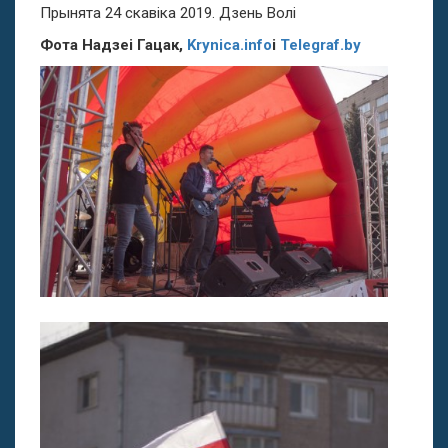
Прынята 24 скавіка 2019. Дзень Волі
Фота Надзеі Гацак,
Krynica
.
info
і
Telegraf
.
by