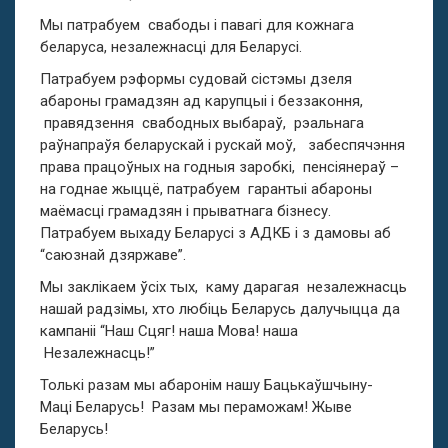
Мы патрабуем
свабоды і павагі для кожнага
беларуса, незалежнасці для Беларусі.
Патрабуем рэформы судовай сістэмы дзеля
абароны грамадзян ад карупцыі і беззаконня,
правядзення
свабодных выбараў,
рэальнага
раўнапраўя беларускай і рускай моў,
забеспячэння
права працоўных на годныя заробкі,
пенсіянераў –
на годнае жыццё, патрабуем
гарантыі абароны
маёмасці грамадзян і прыватнага бізнесу.
Патрабуем выхаду Беларусі з АДКБ і з дамовы аб
“саюзнай дзяржаве”.
Мы заклікаем ўсіх тых,
каму дарагая
незалежнасць
нашай радзімы, хто любіць Беларусь далучыцца да
кампаніі “Наш Сцяг! наша Мова! наша
Незалежнасць!”
Толькі разам мы абаронім нашу Бацькаўшчыну-
Маці Беларусь!
Разам мы пераможам! Жыве
Беларусь!