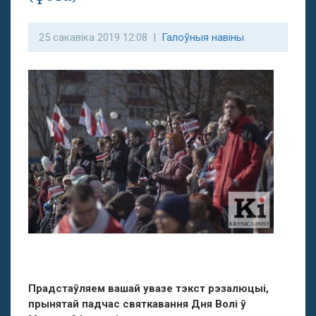
25 сакавіка 2019 12:08 |
Галоўныя навіны
Прадстаўляем вашай увазе тэкст рэзалюцыі,
прынятай падчас святкавання Дня Волі ў