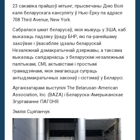
23 сакавіка прайшоў мітынг, прысвечаны Дню Волі
каля беларускага кансуляту ў Нью-Ёрку па адрасе
708 Third Avenue, New York.
Сабралася шмат беларусаў, якія жывуць у ЗША, каб
выказаць падзяку ўраду БНР, які па-ранейшаму
захоўвае і ўвасабляе ідэалы беларускай
Незалежнай дэмакратычнай дзяржавы, а таксама
выказаць салідарнасць з беларускімі незалежнымі
палітыкамі, СМІ, актывістамі i простымі
грамадзянамі, якія змагаюцца супраць
антыдэмакратычных законаў i сістэмаў у Беларусі.
Арганізатарамі выступілі The Belarusan-American
Association, Inc. (BAZA) і Беларуска-Амерыканскае
Згуртаванне ПАГОНЯ.
Эмiлiя Сцяпанчук