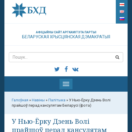
АФІЦЫЙНЫ САЙТ АРГКАМІТЭТА ПАРТЫІ
БЕЛАРУСКАЯ ХРЫСЦІЯНСКАЯ ДЭМАКРАТЫЯ
Паказаць
меню
Галоўная
»
Навіны
»
Палітыка
»
У Нью-Ёрку Дзень Волі
прайшоў перад кансулятам Беларусі (фота)
У Нью-Ёрку Дзень Волі
прайшоў перад кансулятам