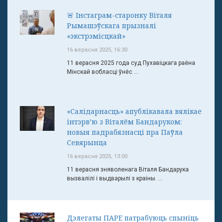
🚨 Інстаграм-старонку Віталя
Рымашэўскага прызналі
«экстрэмісцкай»
16 верасня 2025, 16:30
11 верасня 2025 года суд Пухавіцкага раёна
Мінскай вобласці ўнёс ...
«Салідарнасць» апублікавала вялікае
інтэрв’ю з Віталём Бандаруком:
новыя падрабязнасці пра Паўла
Севярынца
16 верасня 2025, 13:00
11 верасня зняволенага Віталя Бандарука
вызвалілі і выдварылі з краіны. ...
Дэлегаты ПАРЕ патрабуюць спыніць