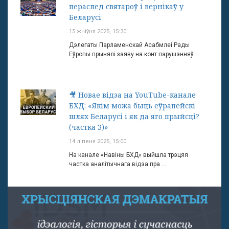
пераслед святароў і вернікаў у
Беларусі
15 жніўня 2025, 15:30
Дэлегаты Парламенскай Асабмлеі Рады
Еўропы прынялі заяву на конт парушэнняў ...
🎥 Новае відэа на YouTube-канале
БХД: «Якім можа быць еўрапейскі
шлях Беларусі і як да яго прыйсці?
(частка 3)»
14 ліпеня 2025, 15:00
На канале «Навіны БХД» выйшла трэцяя
частка аналітычнага відэа пра ...