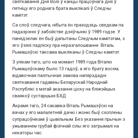
святкавання Дня Волі ў канцы працоўнага дня ў
пятніцу яго роднага брата выклікалі ў Следчы
камітэт.
Са слоў следчага, нібыта ён праходзіць сведкам па
падазрэнні ў забойстве дзяўчынкі ў 1989 годзе. У
панядзелак ён быў дапытаны Следчым камітэтам, з
яго ўзялі падпіску пра неразгалошванне. Вітал
ь
Рымашэўск
і
таксама выкліканы
ў С
ледчы камітэт.
З улікам таго, што на момант 1989 года Вітал
ю
Рымашэўск
аму
было 13 гадоў, а яго брату восем,
відавочн
ая
палітычн
ая замова
напярэдадні
святкавання гадавіны Беларускай
Н
ароднай
Р
эспублікі з мэтай аказання ціску на бліжэйшых
сваякоў сустаршыні БХД.
Акрамя таго, 24
сакавіка
Вітал
ь
Рымашэўск
і
на
вачах у яго малалетняй дачкі і жонкі быў схоплены
супрацоўнікамі ў цывільным. Без указання прычын з
ужываннем грубай фізічнай сілы яго затрымалі на
некаторы час.