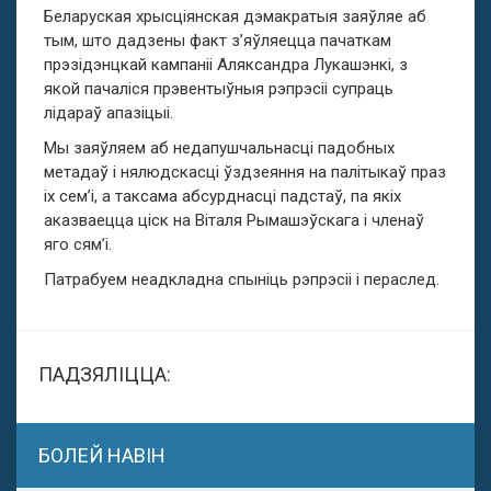
Беларуская хрысціянская дэмакратыя заяўляе аб
тым, што дадзены факт з’яўляецца пачаткам
прэзідэнцкай кампаніі Аляксандра Лукашэнкі, з
якой пачаліся прэвентыўныя рэпрэсіі супраць
лід
а
раў апаз
і
цыі.
Мы заяўляем аб недапушчальнасці падобных
метадаў
і
нялюдскасці ўздзеяння на палітыкаў праз
іх сем’і, а таксама абсурднасці падстаў, па якіх
аказваецца ціск на Віталя Рымашэўскага і членаў
яго сям’і.
Патрабуем неадкладна спыніць рэпрэсіі і пераслед.
ПАДЗЯЛІЦЦА:
БОЛЕЙ НАВІН