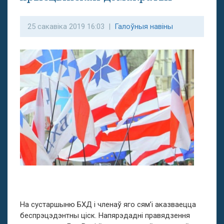
25 сакавіка 2019 16:03 |
Галоўныя навіны
На сустаршын
ю
БХД і членаў яго сям’і аказваецца
беспрэцэдэнтны ціск. Напярэдадні правядзення