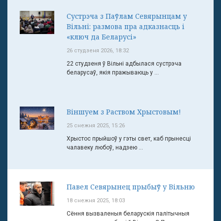
Сустрэча з Паўлам Севярынцам у
Вільні: размова пра адказнасць і
«ключ да Беларусі»
26 студзеня 2026, 18:32
22 студзеня ў Вільні адбылася сустрэча
беларусаў, якія пражываюць у ...
Віншуем з Раством Хрыстовым!
25 снежня 2025, 15:26
Хрыстос прыйшоў у гэты свет, каб прынесці
чалавеку любоў, надзею ...
Павел Севярынец прыбыў у Вільню
18 снежня 2025, 18:03
Сёння вызваленыя беларускія палітычныя