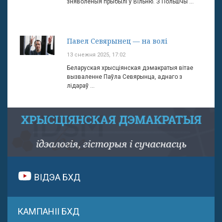
зняволеныя прыбылі ў Вільню. З Польшчы ...
Павел Севярынец — на волі
13 снежня 2025, 17:02
Беларуская хрысціянская дэмакратыя вітае
вызваленне Паўла Севярынца, аднаго з
лідараў ...
ВІДЭА БХД
КАМПАНІІ БХД