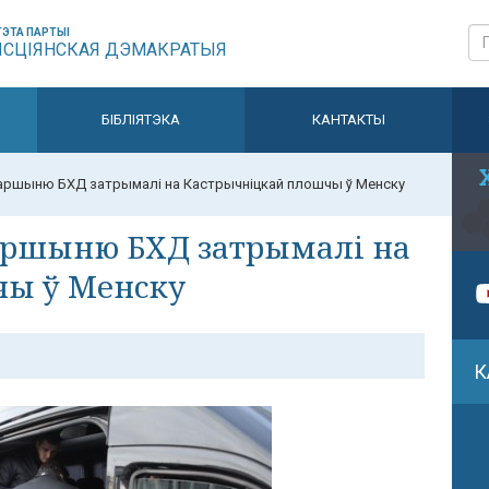
ЭТА ПАРТЫІ
ЫСЦІЯНСКАЯ ДЭМАКРАТЫЯ
БІБЛІЯТЭКА
КАНТАКТЫ
аршыню БХД затрымалі на Кастрычніцкай плошчы ў Менску
аршыню БХД затрымалі на
чы ў Менску
К