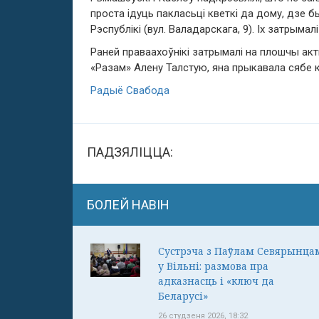
проста ідуць пакласьці кветкі да дому, дзе
Рэспублікі (вул. Валадарскага, 9). Іх затрымал
Раней праваахоўнікі затрымалі на плошчы ак
«Разам» Алену Талстую, яна прыкавала сябе к
Радыё Свабода
ПАДЗЯЛІЦЦА:
БОЛЕЙ НАВІН
Сустрэча з Паўлам Севярынца
у Вільні: размова пра
адказнасць і «ключ да
Беларусі»
26 студзеня 2026, 18:32