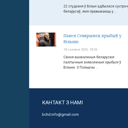
22 студзеня ў Вільні адбылася сустрэ
беларусаў, якія пражываюць у ...
Павел Севярынец прыбыў у
Вільню
18 снежня 2025, 18:03
Сёння вызваленыя беларускія
палітычныя зняволеныя прыбылі ў
Вільню. З Польшчы ...
КАНТАКТ З НАМІ
bchd.info@gmail.com