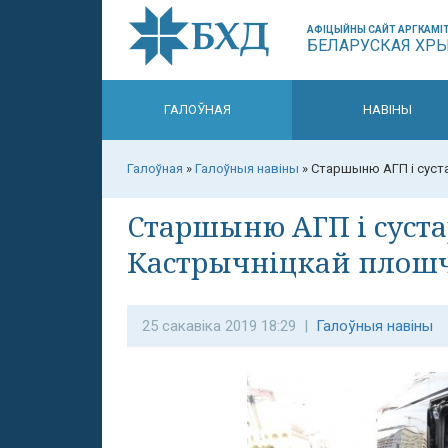
АФІЦЫЙНЫ САЙТ АРГКАМІТ
БЕЛАРУСКАЯ ХР
ГАЛОЎНАЯ
НАВІНЫ
Галоўная
»
Галоўныя навіны
»
Старшыню АГП і суст
Старшыню АГП і суст
Кастрычніцкай плош
25 сакавіка 2019 18:29 |
Галоўныя навіны