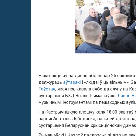
Ніякіх акцыяў на дзень або вечар 25 сакавіка
дзяжураць
аўтазакі
і «людзі ў цывільным». 
Таўстая
, якая прыкавала сябе да слупу на Ка
сустаршыня БХД Віталь Рымашэўскі.
Лявон В
музычнымі інструмэнтамі па пешаходных вуліц
На Кастрычніцкую плошчу каля 18:00 завіта
партыі Анатоль Лябедзька, пазьней да яго п
сустаршыня Беларускай хрысьціянскай дэмак
Рымашэўскі і Казлоў падкрэсьлілі, што не 