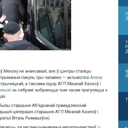
П
Т
Р
Д
 ў Менску не анансавалі, але ў цэнтры сталіцы
Ф
Затрыманыя пакуль тры чалавекі — актывістка
Алена
стрычніцкай, а таксама лідэр АГП Мікалай Казлоў і
ольскі
зь сябрамі зьбіраюцца тым часам прагуляцца з
ах.
Т
ў былы старшыня Аб’яднанай грамадзянскай
адышлі цяперашні старшыня АГП Мікалай Казлоў і
ратыі Віталь Рымашэўскі.
заклікаюць да несанкцыянаваных мерапрыемстваў —