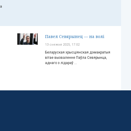
ча
Павел Севярынец — на волі
13 снежня 2025, 17:02
Беларуская хрысціянская дэмакратыя
вітае вызваленне Паўла Севярынца,
аднаго з лідараў ...