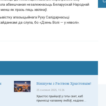
С
 была абвешчаная незалежнасьць Беларускай Народнай
і менш як празь пяць хвілінаў.
тывістку апазыцыйнага Руху Салідарнасьці
айданкамі да слупа, бо «Дзень Волі — у няволі».
м
Віншуем з Раством Хрыстовым!
25 снежня 2025, 15:26
Хрыстос прыйшоў у гэты свет, каб
прынесці чалавеку любоў, надзею ...