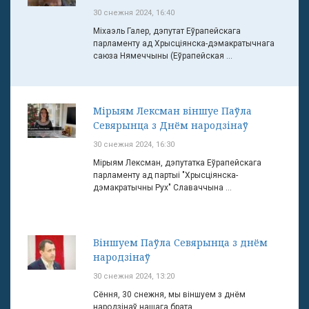
30 снежня 2024, 16:40
Міхаэль Галер, дэпутат Еўрапейскага
парламенту ад Хрысціянска-дэмакратычнага
саюза Нямеччыны (Еўрапейская ...
Мірыям Лексман віншуе Паўла
Севярынца з Днём народзінаў
30 снежня 2024, 16:30
Мірыям Лексман, дэпутатка Еўрапейскага
парламенту ад партыі "Хрысціянска-
дэмакратычны Рух" Славаччына ...
Віншуем Паўла Севярынца з днём
народзінаў
30 снежня 2024, 13:20
Сёння, 30 снежня, мы віншуем з днём
народзінаў нашага брата ...