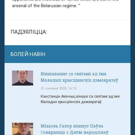
arsenal of the Belarusian regime. “
ПАДЗЯЛІЦЦА:
БОЛЕЙ НАВІН
Віншаванне са святамі ад імя
Маладых хрысціянскіх дэмакратаў
31 снежня 2024, 16:15
Канстанцін Акінчыц віншуе са святамі ад імя
Маладых хрысціянскіх дэмакратаў:
Міхаэль Галер віншуе Паўла
Севярынца з Днём народзінаў