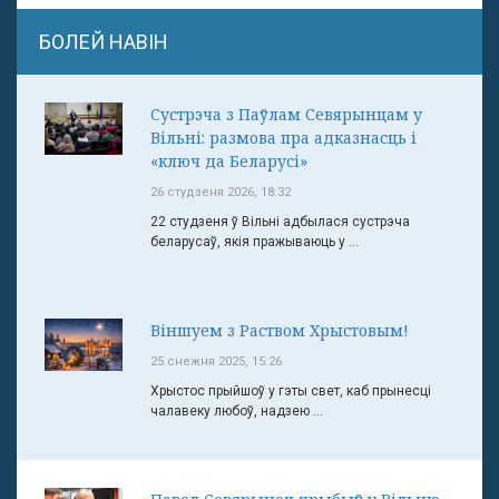
БОЛЕЙ НАВІН
Сустрэча з Паўлам Севярынцам у
Вільні: размова пра адказнасць і
«ключ да Беларусі»
26 студзеня 2026, 18:32
22 студзеня ў Вільні адбылася сустрэча
беларусаў, якія пражываюць у ...
Віншуем з Раством Хрыстовым!
25 снежня 2025, 15:26
Хрыстос прыйшоў у гэты свет, каб прынесці
чалавеку любоў, надзею ...