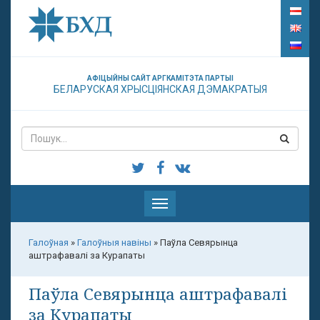
АФІЦЫЙНЫ САЙТ АРГКАМІТЭТА ПАРТЫІ
БЕЛАРУСКАЯ ХРЫСЦІЯНСКАЯ ДЭМАКРАТЫЯ
Паказаць
меню
Галоўная
»
Галоўныя навіны
»
Паўла Севярынца
аштрафавалі за Курапаты
Паўла Севярынца аштрафавалі
за Курапаты