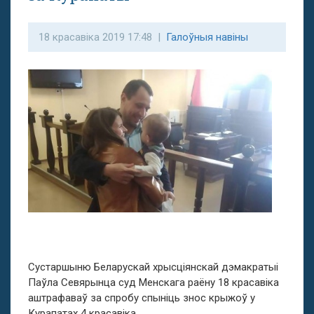
18 красавіка 2019 17:48 |
Галоўныя навіны
Сустаршыню Беларускай хрысціянскай дэмакратыі
Паўла Севярынца суд Менскага раёну 18 красавіка
аштрафаваў за спробу спыніць знос крыжоў у
Курапатах 4 красавіка.