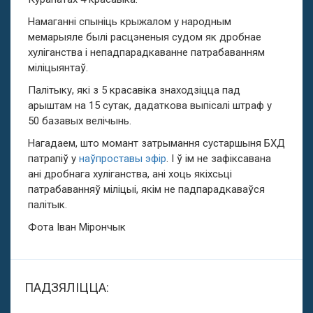
Намаганні спыніць крыжалом у народным
мемарыяле былі расцэненыя судом як дробнае
хуліганства і непадпарадкаванне патрабаванням
міліцыянтаў.
Палітыку, які з 5 красавіка знаходзіцца пад
арыштам на 15 сутак, дадаткова выпісалі штраф у
50 базавых велічынь.
Нагадаем, што момант затрымання сустаршыня БХД
патрапіў у
наўпроставы эфір
. І ў ім не зафіксавана
ані дробнага хуліганства, ані хоць якіхсьці
патрабаванняў міліцыі, якім не падпарадкаваўся
палітык.
Фота Іван Мірончык
ПАДЗЯЛІЦЦА: