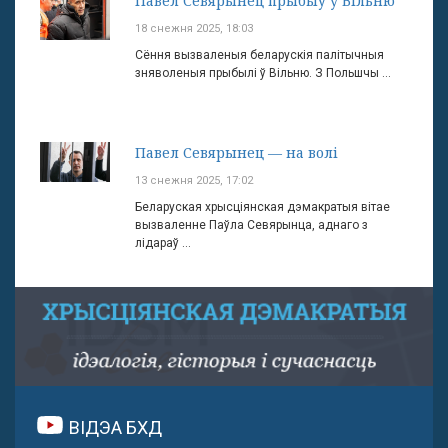
Павел Севярынец прыбыў у Вільню
18 снежня 2025, 18:03
Сёння вызваленыя беларускія палітычныя
зняволеныя прыбылі ў Вільню. З Польшчы ...
Павел Севярынец — на волі
13 снежня 2025, 17:02
Беларуская хрысціянская дэмакратыя вітае
вызваленне Паўла Севярынца, аднаго з
лідараў ...
ВІДЭА БХД