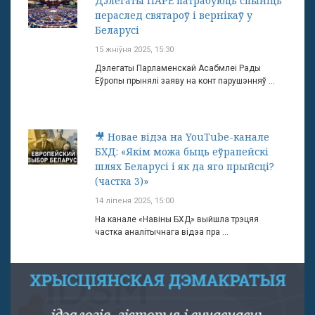
Дэлегаты ПАРЕ патрабуюць спыніць
пераслед святароў і вернікаў у
Беларусі
15 жніўня 2025, 15:30
Дэлегаты Парламенскай Асабмлеі Рады
Еўропы прынялі заяву на конт парушэнняў ...
🎥 Новае відэа на YouTube-канале
БХД: «Якім можа быць еўрапейскі
шлях Беларусі і як да яго прыйсці?
(частка 3)»
14 ліпеня 2025, 15:00
На канале «Навіны БХД» выйшла трэцяя
частка аналітычнага відэа пра ...