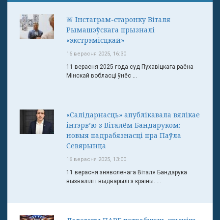
🚨 Інстаграм-старонку Віталя
Рымашэўскага прызналі
«экстрэмісцкай»
16 верасня 2025, 16:30
11 верасня 2025 года суд Пухавіцкага раёна
Мінскай вобласці ўнёс ...
«Салідарнасць» апублікавала вялікае
інтэрв’ю з Віталём Бандаруком:
новыя падрабязнасці пра Паўла
Севярынца
16 верасня 2025, 13:00
11 верасня зняволенага Віталя Бандарука
вызвалілі і выдварылі з краіны. ...