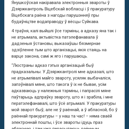
Янушкоўская накіравала электронныя звароты ў
Дзяржкантроль Віцебскай вобласці і ў пракуратуру
Віцебскага раёна з нагоды парушэнняў пры
будаўніцтве водаправоду ў вёсцы Суйкава.
4 траўня, калі выйшлі ўсе тэрміны, а адказу яна так і
не атрымала, актывістка патэлефанавала ў
дадзеныя ўстановы, выказаўшы бязмернае
здзіўленне тым што арганізацыі, якія стаяць на
варце закона, самі ж яго і парушаюць.
“Люстраны адказ гэтых арганізацый быў
прадказальны. У Дзяржкантролі мне адказалі, што
не атрымлівалі майго звароту, усяляк выбачаліся,
запэўнівалі мяне, што такога ў іх не бывае, усім
адказваюць у належныя тэрміны, і папрасілі мяне
паўтарыць адпраўку звароту, што я і зрабіла, і мне
ператэлефанавалі, што ўсё атрымалі. У пракуратуры
мой зварот быў, але не ў раённай, а ў абласной, бо ў
раённай пракуратуры – у наш та час! – няма сваёй
электроннай пошты, і ўсе звароты ідуць праз
абласную, і там ужо перасылаюць раённым.