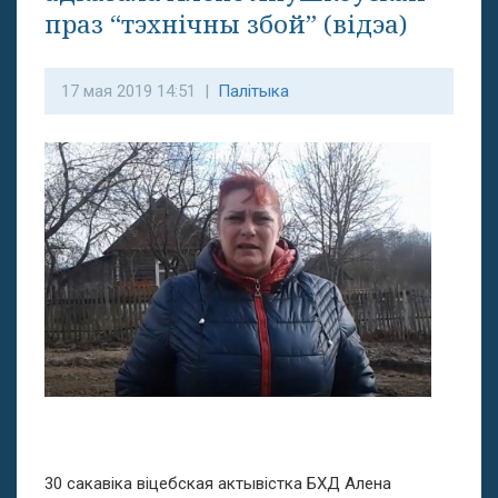
праз “тэхнічны збой” (відэа)
17 мая 2019 14:51 |
Палітыка
30 сакавіка віцебская актывістка БХД Алена