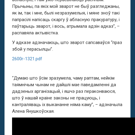
Прычыны, па якіх мой зварот не быў разгледжаны,
як ім, так і мне, былі незразумелыя, і мяне зноў такі
папрасілі напісаць скаргу ў абласную пракуратуру, і
паўтарыць зварот, і вось, атрымала адзін адказ”, –
распавяла актывістка.
У адказе адзначаюць, што зварот сапсаваўся “праз
збой у перасылцы”.
2600r-1321.pdf
“Думаю што ўсім зразумела, чаму раптам, нейкім
таямнічым чынам не дайшлі мае паведамленні да
дадзеных арганізацый, і яшчэ раз пераконваюся,
што ў нашай краіне законы не працуюць, і
кантраляваць іх выкананне няма каму”, – адзначыла
Алена Янушкоўская.