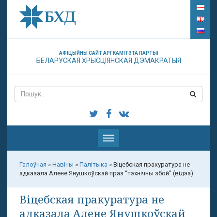
АФІЦЫЙНЫ САЙТ АРГКАМІТЭТА ПАРТЫІ
БЕЛАРУСКАЯ ХРЫСЦІЯНСКАЯ ДЭМАКРАТЫЯ
Паказаць
меню
Галоўная
»
Навіны
»
Палітыка
»
Віцебская пракуратура не
адказала Алене Янушкоўскай праз “тэхнічны збой” (відэа)
Віцебская пракуратура не
адказала Алене Янушкоўскай