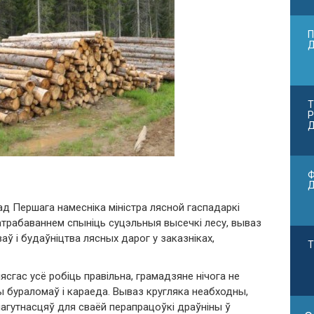
П
Т
Р
Д
Ф
 Першага намесніка міністра лясной гаспадаркі
атрабаваннем спыніць суцэльныя высечкі лесу, вываз
ў і будаўніцтва лясных дарог у заказніках,
Т
сгас усё робіць правільна, грамадзяне нічога не
ы бураломаў і караеда. Вываз кругляка неабходны,
магутнасцяў для сваёй перапрацоўкі драўніны ў