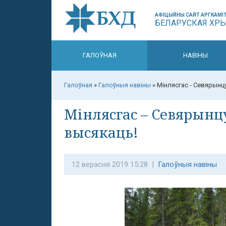
АФІЦЫЙНЫ САЙТ АРГКАМІТ
БЕЛАРУСКАЯ ХР
ГАЛОЎНАЯ
НАВІНЫ
Галоўная
»
Галоўныя навіны
»
Мінлясгас - Севярынц
Мінлясгас – Севярынц
высякаць!
12 верасня 2019 15:28 |
Галоўныя навіны