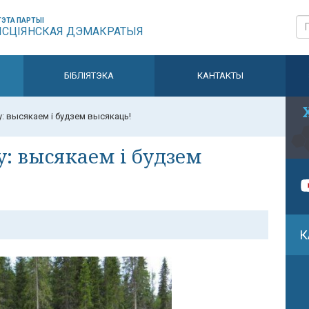
ЭТА ПАРТЫІ
ЫСЦІЯНСКАЯ ДЭМАКРАТЫЯ
БІБЛІЯТЭКА
КАНТАКТЫ
у: высякаем і будзем высякаць!
у: высякаем і будзем
К