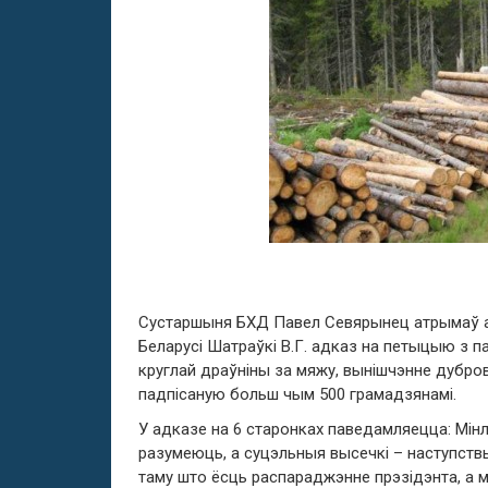
Сустаршыня БХД Павел Севярынец атрымаў ад
Беларусі Шатраўкі В.Г. адказ на петыцыю з п
круглай драўніны за мяжу, вынішчэнне дуброва
падпісаную больш чым 500 грамадзянамі.
У адказе на 6 старонках паведамляецца: Мінля
разумеюць, а суцэльныя высечкі – наступств
таму што ёсць распараджэнне прэзідэнта, а 