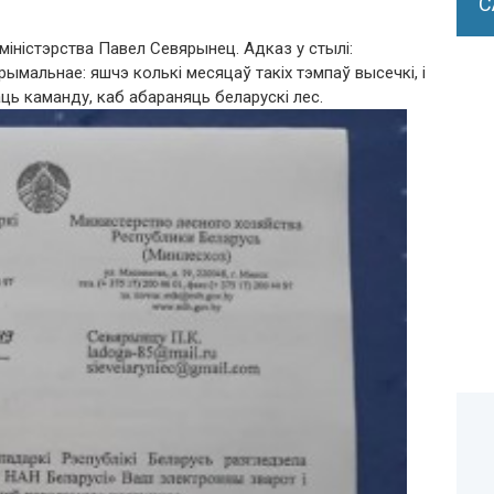
С
міністэрства Павел Севярынец. Адказ у стылі:
ымальнае: яшчэ колькі месяцаў такіх тэмпаў высечкі, і
ць каманду, каб абараняць беларускі лес.