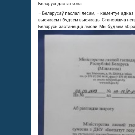
Беларусі дастаткова.
– Беларусаў паслалі лесам, – каментуе адказ 
высякаем і будзем высякаць. Становішча непр
Беларусь застанецца лысай. Мы будзем збіра