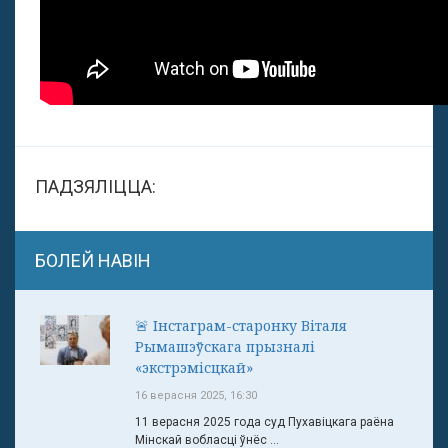
ПАДЗЯЛІЦЦА:
БОЛЕЙ НАВІН
🚨 Інстаграм-старонку Віталя
Рымашэўскага прызналі
«экстрэмісцкай»
16 верасня 2025, 16:30
11 верасня 2025 года суд Пухавіцкага раёна
Мінскай вобласці ўнёс ...