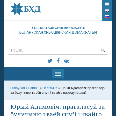
АФІЦЫЙНЫ САЙТ АРГКАМІТЭТА ПАРТЫІ
БЕЛАРУСКАЯ ХРЫСЦІЯНСКАЯ ДЭМАКРАТЫЯ
Паказаць
меню
Галоўная
»
Навіны
»
Палітыка
»
Юрый Адамовіч: прагаласуй
за будучыню тваёй сям’і і твайго народу (відэа)
Юрый Адамовіч: прагаласуй за
будучыню тваёй сям’і і твайго