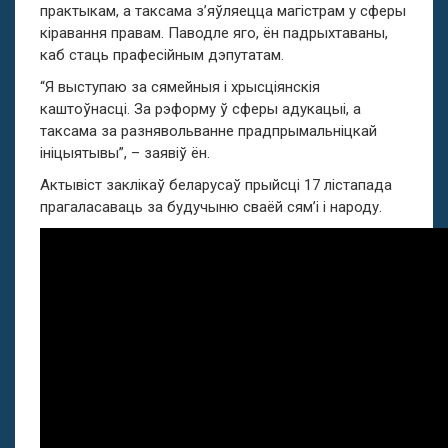
практыкам, а таксама з’яўляецца магістрам у сферы
кіравання правам. Паводле яго, ён падрыхтаваны,
каб стаць прафесійным дэпутатам.
“Я выступаю за сямейныя і хрысціянскія
каштоўнасці. За рэформу ў сферы адукацыі, а
таксама за разнявольванне прадпрымальніцкай
ініцыятывы”, – заявіў ён.
Актывіст заклікаў беларусаў прыйсці 17 лістапада
прагаласаваць за будучыню сваёй сям’і і народу.