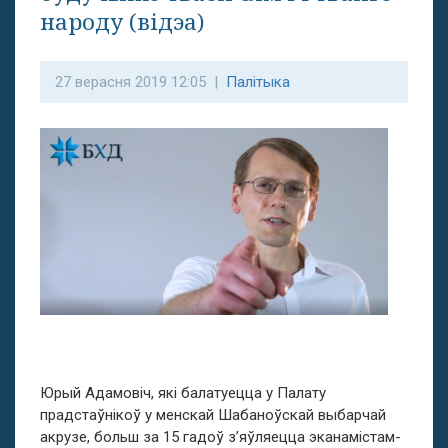
народу (відэа)
27 верасня 2019 12:05 |
Палітыка
Юрый Адамовіч, які балатуецца у Палату
прадстаўнікоў у менскай Шабаноўскай выбарчай
акрузе, больш за 15 гадоў з’яўляецца эканамістам-