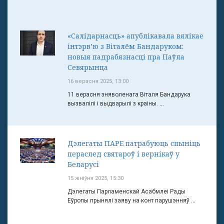
«Салідарнасць» апублікавала вялікае
інтэрв’ю з Віталём Бандаруком:
новыя падрабязнасці пра Паўла
Севярынца
16 верасня 2025, 13:00
11 верасня зняволенага Віталя Бандарука
вызвалілі і выдварылі з краіны. ...
Дэлегаты ПАРЕ патрабуюць спыніць
пераслед святароў і вернікаў у
Беларусі
15 жніўня 2025, 15:30
Дэлегаты Парламенскай Асабмлеі Рады
Еўропы прынялі заяву на конт парушэнняў ...