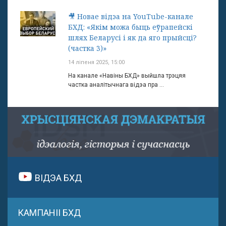
🎥 Новае відэа на YouTube-канале
БХД: «Якім можа быць еўрапейскі
шлях Беларусі і як да яго прыйсці?
(частка 3)»
14 ліпеня 2025, 15:00
На канале «Навіны БХД» выйшла трэцяя
частка аналітычнага відэа пра ...
ВІДЭА БХД
КАМПАНІІ БХД