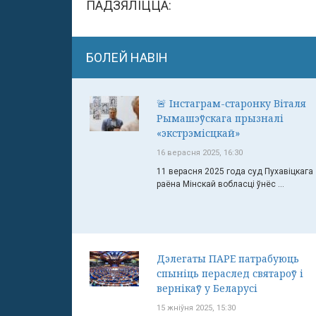
ПАДЗЯЛІЦЦА:
БОЛЕЙ НАВІН
🚨 Інстаграм-старонку Віталя
Рымашэўскага прызналі
«экстрэмісцкай»
16 верасня 2025, 16:30
11 верасня 2025 года суд Пухавіцкага
раёна Мінскай вобласці ўнёс ...
Дэлегаты ПАРЕ патрабуюць
спыніць пераслед святароў і
вернікаў у Беларусі
15 жніўня 2025, 15:30