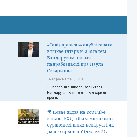
«Салідарнасць» апублікавала
вялікае інтэрв’ю з Віталём
Бандаруком: новыя
падрабязнасці пра Паўла
Севярынца
16 верасня 2025, 13:00
11 верасня зняволенага Віталя
Бандарука вызвалілі і выдварылі з
краіны. ...
🎥 Новае відэа на YouTube-
канале БХД: «Якім можа быць
еўрапейскі шлях Беларусі і як
да яго прыйсці? (частка 3)»