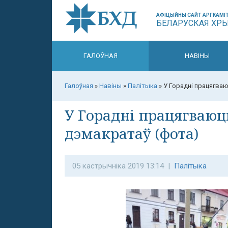
АФІЦЫЙНЫ САЙТ АРГКАМІТ
БЕЛАРУСКАЯ ХР
ГАЛОЎНАЯ
НАВІНЫ
Галоўная
»
Навіны
»
Палітыка
»
У Горадні працягваю
У Горадні працягваюц
дэмакратаў (фота)
05 кастрычніка 2019 13:14 |
Палітыка