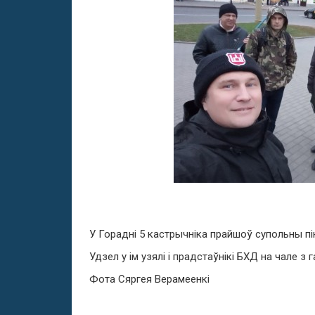
У Горадні 5 кастрычніка прайшоў супольны п
Удзел у ім узялі і прадстаўнікі БХД на чале 
Фота Сяргея Верамеенкі