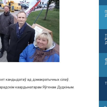
П
Т
Р
Д
Ф
ікет кандыдатаў ад дэмакратычных сілаў.
Т
з гарадскім каардынатарам Яўгенам Дудкіным.