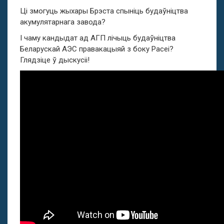
Ці змогуць жыхары Брэста спыніць будаўніцтва
акумулятарнага завода?
І чаму кандыдат ад АГП лічыць будаўніцтва
Беларускай АЭС правакацыяй з боку Расеі?
Глядзіце ў дыскусіі!