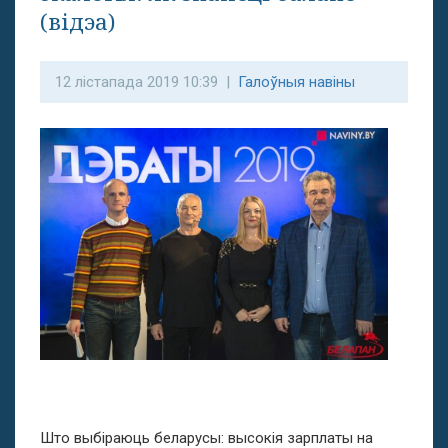
(відэа)
12 лістапада 2019 10:39 |
Галоўныя навіны
Што выбіраюць беларусы: высокія зарплаты на