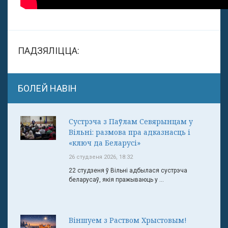
ПАДЗЯЛІЦЦА:
БОЛЕЙ НАВІН
Сустрэча з Паўлам Севярынцам у
Вільні: размова пра адказнасць і
«ключ да Беларусі»
26 студзеня 2026, 18:32
22 студзеня ў Вільні адбылася сустрэча
беларусаў, якія пражываюць у ...
Віншуем з Раством Хрыстовым!