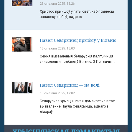
25 снежня 2025, 15:26
Хрыстос прыйшоў у гэты свет, каб прынесці
чалавеку любоў, надзею ...
Павел Севярынец прыбыў у Вільню
18 снежня 2025, 18:03
Сёння вызваленыя беларускія палітычныя
зняволеныя прыбылі ў Вільню. З Польшчы ...
Павел Севярынец — на волі
13 снежня 2025, 17:02
Беларуская хрысціянская дэмакратыя вітае
вызваленне Паўла Севярынца, аднаго з
лідараў ...