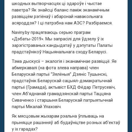
шкодных вытворчасцях ці здароўе і чыстае
паветра? Як знайсці баланс паміж эканамічным
развіццём рэгіёнаў і абаронай навакольнага
асяроддзя? І ці патрэбна нам АЭС? Разбіраемся.
Naviny.by працягваюць серыю праграм
«Дэбаты-2019». Мы запрасілі для ўдзелу ў іх
зарэгістраваных кандыдатаў у дэпутаты Палаты
прадстаўнікоў Нацыянальнага сходу Беларусі.
Тэма дыскусіі – экалогія і эканамічнае развіццё. Яе
абмеркавалі (на фота злева направа) член
Беларускай партыі “Зялёныя” Дзяніс Тушынскі,
прадстаўнік Беларускай сацыял-дэмакратычнай
партыі (Грамада)
, актывіст БХД
Фёдар Петрусевіч,
член Аб’яднанай грамадзянскай партыі Таццяна
Сиваченко і старшыня Беларускай патрыятычнай
партыі Мікалай Улаховіч.
Як мясцовым жыхарам рэальна ўплываць на
прыняцце рашэнняў аб будаўніцтве розных аб’ектаў
у іх гарадах?