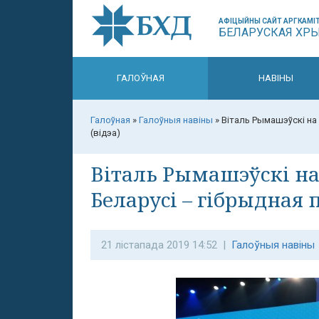
АФІЦЫЙНЫ САЙТ АРГКАМІТ
БЕЛАРУСКАЯ ХР
ГАЛОЎНАЯ
НАВІНЫ
Галоўная
»
Галоўныя навіны
»
Віталь Рымашэўскі на 
(відэа)
Віталь Рымашэўскі на 
Беларусі – гібрыдная п
21 лістапада 2019 14:52 |
Галоўныя навіны