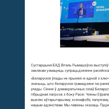
Сустаршыня БХД Віталь Рымашэўскі выступіў 
заклікам узмацніць супрацьдзеянне рас
е
йска
«Беларускія ўлады не прынялі ні адной з кл
значыць, што беларускія грамадзяне па-ране
улады. Сёння ў дэмакратычных сілаў Беларус
гібрыдная пагроза з боку Расеі. Члены Еўрап
выклікі аўтарытарызму, ксенафобіі, папулізм
нашым адзінствам. Мы павінны сказаць Пуцін