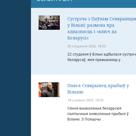
Сустрэча з Паўлам Севярынца
у Вільні: размова пра
адказнасць і «ключ да
Беларусі»
26 студзеня 2026, 18:32
22 студзеня ў Вільні адбылася сустрэ
беларусаў, якія пражываюць у ...
Павел Севярынец прыбыў у
Вільню
18 снежня 2025, 18:03
Сёння вызваленыя беларускія
палітычныя зняволеныя прыбылі ў
Вільню. З Польшчы ...