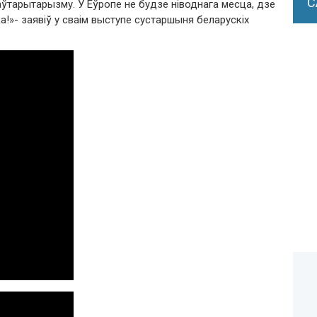
С
аўтарытарызму. У Еўропе не будзе ніводнага месца, дзе
!»- заявіў у сваім выступе сустаршыня беларускіх