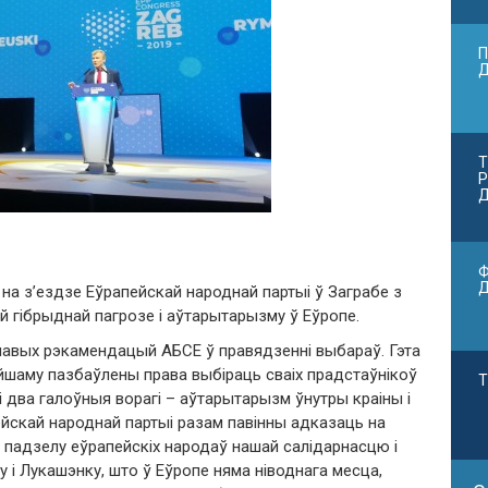
П
Т
Р
Д
Ф
на з’ездзе Еўрапейскай народнай партыі ў Заграбе з
й гібрыднай пагрозе і аўтарытарызму ў Еўропе.
ючавых рэкамендацый АБСЕ ў правядзенні выбараў. Гэта
йшаму пазбаўлены права выбіраць сваіх прадстаўнікоў
Т
і два галоўны
я
вораг
і
– аўтарытарызм ўнутры краіны і
ейскай народнай партыі разам павінны адказаць на
у, падзелу еўрапейскіх народаў нашай салідарнасцю і
у
і Лукашэнк
у
, што ў Еўропе няма ніводнага месца,