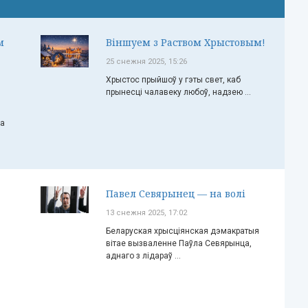
м
Віншуем з Раством Хрыстовым!
25 снежня 2025, 15:26
Хрыстос прыйшоў у гэты свет, каб
прынесці чалавеку любоў, надзею ...
ча
Павел Севярынец — на волі
13 снежня 2025, 17:02
Беларуская хрысціянская дэмакратыя
вітае вызваленне Паўла Севярынца,
аднаго з лідараў ...