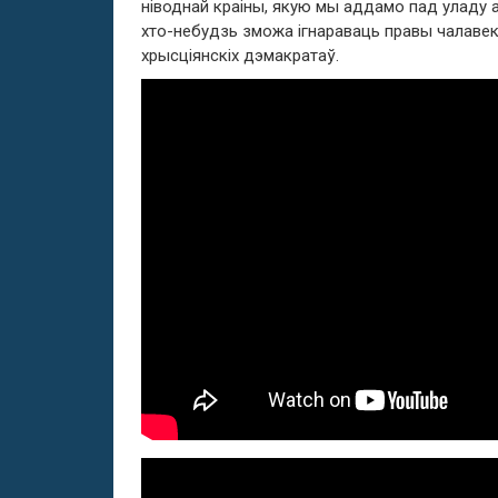
ніводнай краіны, якую мы аддамо пад уладу 
хто-небудзь зможа ігнараваць правы чалавека
хрысціянскіх дэмакратаў.