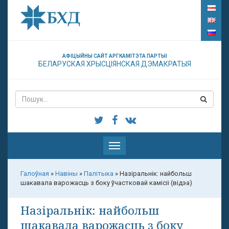
АФІЦЫЙНЫ САЙТ АРГКАМІТЭТА ПАРТЫІ
БЕЛАРУСКАЯ ХРЫСЦІЯНСКАЯ ДЭМАКРАТЫЯ
Паказаць
меню
Галоўная
»
Навіны
»
Палітыка
»
Назіральнік: найбольш
шакавала варожасць з боку ўчастковай камісіі (відэа)
Назіральнік: найбольш
шакавала варожасць з боку