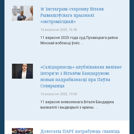
🚨 Інстаграм-старонку Віталя
Рымашэўскага прызналі
«экстрэмісцкай»
16 верасня 2025, 16:30
11 верасня 2025 года суд Пухавіцкага раёна
Мінскай вобласці ўнёс ...
«Салідарнасць» апублікавала вялікае
інтэрв’ю з Віталём Бандаруком:
новыя падрабязнасці пра Паўла
Севярынца
16 верасня 2025, 13:00
11 верасня зняволенага Віталя Бандарука
вызвалілі і выдварылі з краіны. ...
Дэлегаты ПАРЕ патрабуюць спыніць