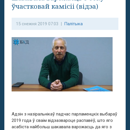
ўчастковай камісіі (відэа)
15 снежня 2019 07:03 |
Палітыка
Адзін з назіральнікаў падчас парламенцкіх выбараў
2019 года ў сваім відэазвароце распавёў, што яго
асабіста найбольш шакавала варожасць да яго з