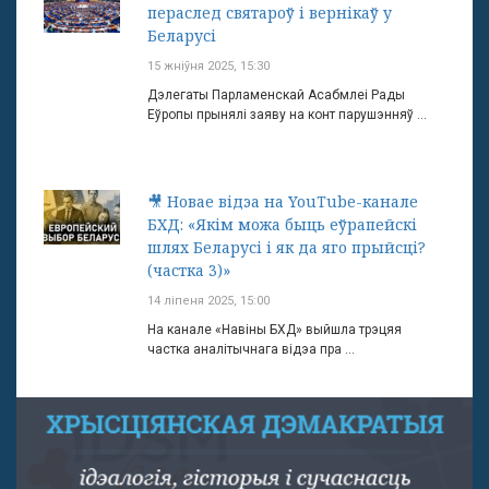
пераслед святароў і вернікаў у
Беларусі
15 жніўня 2025, 15:30
Дэлегаты Парламенскай Асабмлеі Рады
Еўропы прынялі заяву на конт парушэнняў ...
🎥 Новае відэа на YouTube-канале
БХД: «Якім можа быць еўрапейскі
шлях Беларусі і як да яго прыйсці?
(частка 3)»
14 ліпеня 2025, 15:00
На канале «Навіны БХД» выйшла трэцяя
частка аналітычнага відэа пра ...