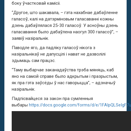
боку ўчастковай камісіі.
“Другое, што шакавала, – гэта нахабнае дабаўленне
галасоў, калі на датэрміновым галасаванні кожны
дзень дабаўлялася 25-30 галасоў. У асноўны дзень
галасавання было дабаўлена наогул 300 галасоў”, –
заявіў назіральнік.
Паводле яго, да падліку галасоў нікога з
назіральнікаў не дапусцілі і нават не дазволілі
здымаць сам працэс.
“Таму выбарчае заканадаўства трэба мяняць, каб
яно на самой справе было адкрытым і празрыстым,
як пра гэта заўсёды ў нас гаворыцца”, – адзначыў
назіральнік.
Падпісвайцеся за закон пра сумленныя
выбары
https://docs.google.com/forms/d/e/1FAIpQLSeI