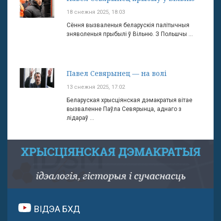
18 снежня 2025, 18:03
Сёння вызваленыя беларускія палітычныя
зняволеныя прыбылі ў Вільню. З Польшчы ...
Павел Севярынец — на волі
13 снежня 2025, 17:02
Беларуская хрысціянская дэмакратыя вітае
вызваленне Паўла Севярынца, аднаго з
лідараў ...
ВІДЭА БХД