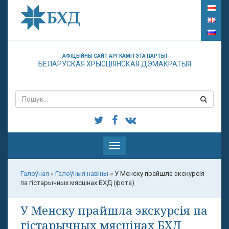
АФІЦЫЙНЫ САЙТ АРГКАМІТЭТА ПАРТЫІ
БЕЛАРУСКАЯ ХРЫСЦІЯНСКАЯ ДЭМАКРАТЫЯ
Паказаць
меню
Галоўная
»
Галоўныя навіны
»
У Менску прайшла экскурсія
па гістарычных мясцінах БХД (фота)
У Менску прайшла экскурсія па
гістарычных мясцінах БХД