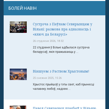
БОЛЕЙ НАВІН
Сустрэча з Паўлам Севярынцам у
Вільні: размова пра адказнасць і
«ключ да Беларусі»
26 студзеня 2026, 18:32
22 студзеня ў Вільні адбылася сустрэча
беларусаў, якія пражываюць у ...
Віншуем з Раством Хрыстовым!
25 снежня 2025, 15:26
Хрыстос прыйшоў у гэты свет, каб прынесці
чалавеку любоў, надзею ...
Павел Севярынец прыбыў у Вільню