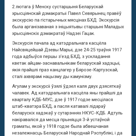
2 лютага ў Менску сустаршыня Беларускай
хрысціянскай дэмакратыі Павел Севярынец правёў
экскурсію па гістарычных мясцінах БХД. Экскурсія
была арганізаваная з ініцыятывы старшыні Маладых
хрысціянскіх дэмакратаў Надзеі Гацак.
Экскурсія пачала ад катэдральнага касцёла
Найсвяцейшай Дзевы Марыі, дзе 24-25 траўня 1917
года адбыўся першы з’езд БХД, з ускладання
кветак айцам-заснавальнікам беларускай хадэцыі,
якія прайшлі праз канцлагер у Бярозе-Картузскай,
сталі ахвярамі нацызму ды камунізму.
Агулам у экскурсіі ўзялі ўдзел каля двух дзясяткаў
чалавек. Ад катэдральнага касцёла яны прайшлі да
кварталу КДБ-МУС, дзе ў 1917 годзе месцілася
штаб-кватэра БХД, а пасля катавалі лідараў
беларускіх хадэкаў у сутарэннях НКУС-КДБ. Адтуль
накіраваліся да месца прыняцця 3-й устаўной
граматы, якой у 1918 годзе была абвешчаная
незалежнасць Беларускай Народнай Рэспублікі, і да