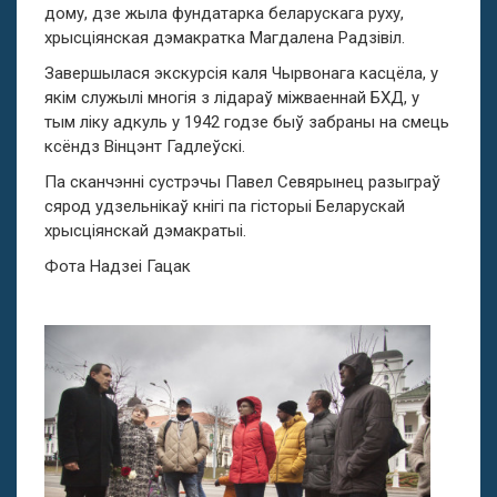
дому, дзе жыла фундатарка беларускага руху,
хрысціянская дэмакратка Магдалена Радзівіл.
Завершылася экскурсія каля Чырвонага касцёла, у
якім служылі многія з лідараў міжваеннай БХД, у
тым ліку адкуль у 1942 годзе быў забраны на смець
ксёндз Вінцэнт Гадлеўскі.
Па сканчэнні сустрэчы Павел Севярынец разыграў
сярод удзельнікаў кнігі па гісторыі Беларускай
хрысціянскай дэмакратыі.
Фота Надзеі Гацак