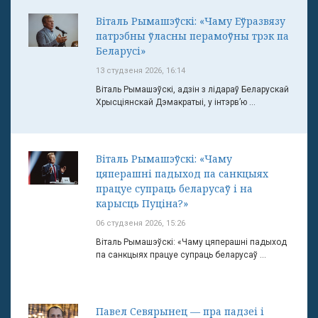
Віталь Рымашэўскі: «Чаму Еўразвязу
патрэбны ўласны перамоўны трэк па
Беларусі»
13 студзеня 2026, 16:14
Віталь Рымашэўскі, адзін з лідараў Беларускай
Хрысціянскай Дэмакратыі, у інтэрв’ю ...
Віталь Рымашэўскі: «Чаму
цяперашні падыход па санкцыях
працуе супраць беларусаў і на
карысць Пуціна?»
06 студзеня 2026, 15:26
Віталь Рымашэўскі: «Чаму цяперашні падыход
па санкцыях працуе супраць беларусаў ...
Павел Севярынец — пра падзеі і