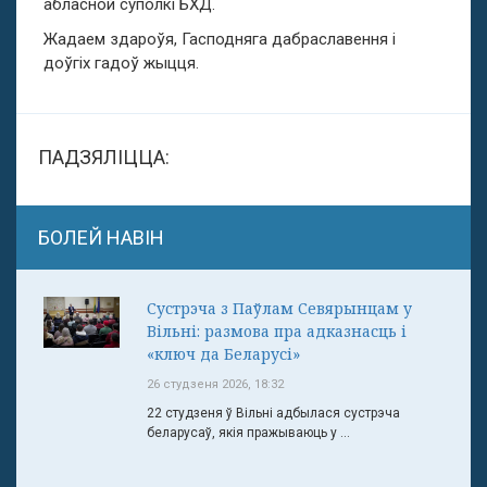
абласной суполкі БХД.
Жадаем здароўя, Гасподняга дабраславення і
доўгіх гадоў жыцця.
ПАДЗЯЛІЦЦА:
БОЛЕЙ НАВІН
Сустрэча з Паўлам Севярынцам у
Вільні: размова пра адказнасць і
«ключ да Беларусі»
26 студзеня 2026, 18:32
22 студзеня ў Вільні адбылася сустрэча
беларусаў, якія пражываюць у ...