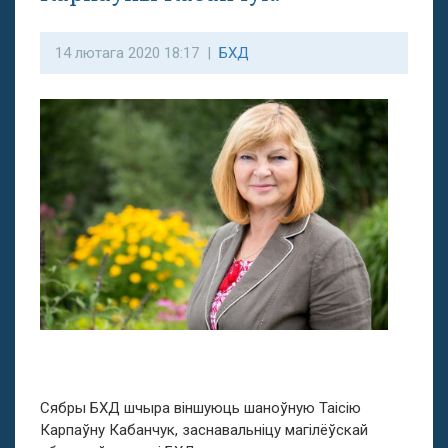
14 лютага 2020 18:17 |
БХД
Сябры БХД шчыра віншуюць шаноўную Таісію
Карпаўну Кабанчук, заснавальніцу магілёўскай