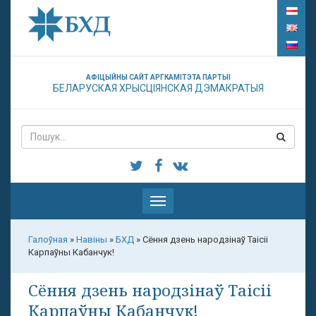
АФІЦЫЙНЫ САЙТ АРГКАМІТЭТА ПАРТЫІ
БЕЛАРУСКАЯ ХРЫСЦІЯНСКАЯ ДЭМАКРАТЫЯ
Паказаць
меню
Галоўная
»
Навіны
»
БХД
»
Сёння дзень народзінаў Таісіі
Карпаўны Кабанчук!
Сёння дзень народзінаў Таісіі
Карпаўны Кабанчук!