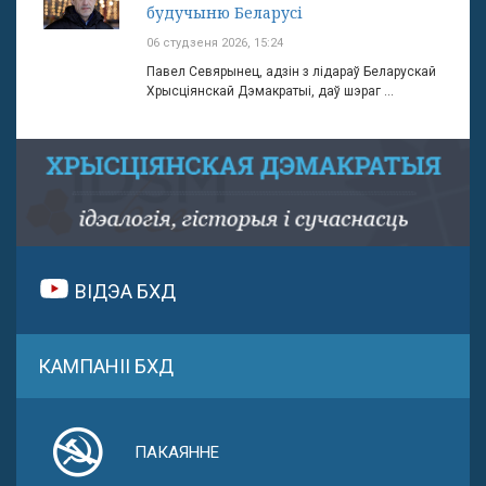
будучыню Беларусі
06 студзеня 2026, 15:24
Павел Севярынец, адзін з лідараў Беларускай
Хрысціянскай Дэмакратыі, даў шэраг ...
ВІДЭА БХД
КАМПАНІІ БХД
ПАКАЯННЕ