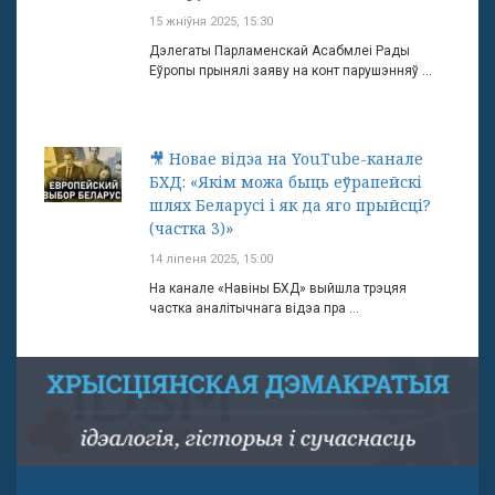
15 жніўня 2025, 15:30
Дэлегаты Парламенскай Асабмлеі Рады
Еўропы прынялі заяву на конт парушэнняў ...
🎥 Новае відэа на YouTube-канале
БХД: «Якім можа быць еўрапейскі
шлях Беларусі і як да яго прыйсці?
(частка 3)»
14 ліпеня 2025, 15:00
На канале «Навіны БХД» выйшла трэцяя
частка аналітычнага відэа пра ...