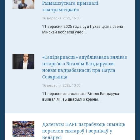
Рымашэўскага прызналі
«экстрэмісцкай»
16 верасня 2025, 16:30
11 верасня 2025 года суд Пухавіцкага раёна
Мінскай вобласці ўнёс ...
«Салідарнасць» апублікавала вялікае
інтэрв’ю з Віталём Бандаруком:
новыя падрабязнасці пра Паўла
Севярынца
16 верасня 2025, 13:00
11 верасня зняволенага Віталя Бандарука
вызвалілі і выдварылі з краіны. ...
Дэлегаты ПАРЕ патрабуюць спыніць
пераслед святароў і вернікаў у
Беларусі