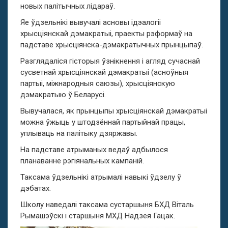
новых палітычных лідараў.
Яе ўдзельнікі вывучалі асновы ідэалогіі
хрысціянскай дэмакратыі, праекты рэформаў на
падставе хрысціянска-дэмакратычных прынцыпаў.
Разглядаліся гісторыя ўзнікнення і агляд сучаснай
сусветнай хрысціянскай дэмакратыі (асноўныя
партыі, міжнародныя саюзы), хрысціянскую
дэмакратыю ў Беларусі.
Вывучалася, як прынцыпы хрысціянскай дэмакратыі
можна ўжыць у штодзённай партыйнай працы,
уплываць на палітыку дзяржавы.
На падставе атрыманых ведаў адбылося
планаванне рэгіянальных кампаній.
Таксама ўдзельнікі атрымалі навыкі ўдзелу ў
дэбатах.
Школу наведалі таксама сустаршыня БХД Віталь
Рымашэўскі і старшыня МХД Надзея Гацак.