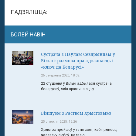
ПАДЗЯЛІЦЦА:
БОЛЕЙ НАВІН
Сустрэча з Паўлам Севярынцам у
Вільні: размова пра адказнасць і
«ключ да Беларусі»
26 студзеня 2026, 18:32
22 студзеня ў Вільні адбылася сустрэча
беларусаў, якія пражываюць у ...
Віншуем з Раством Хрыстовым!
25 снежня 2025, 15:26
Хрыстос прыйшоў у гэты свет, каб прынесці
чалавеку любоў, надзею ...