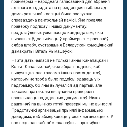
праймерыз – народнага галасавання для абрання
адзінага кандыдата на прэзідэнцкія выбары ад
дэмакратычнай кааліцыі была заслухана
справаздача кантрольнай камісіі. Яна правяла
праверку подпісаў і іншых дакумантаў,
прадстаўленых усімі шасцю кандыдатамі, якія
вырашылі ўдзельнічаць ў праймерыз, – распавёў
сябра штабу, сустаршыня Беларускай хрысціянскай
дэмакратыі Віталь Рымашэўскі.
– Гэта датычылася не толькі Ганны Канапацкай і
Вольгі Кавальковай, якія збіралі подпісы, каб
вылучыцца, але таксама іншых прэтэндэнтаў,
каторым не трэба было подпісы здаваць у іх
падтрымку, бо яны вылучаліся ад партый, але
таксама пратаколы вылучэння правяралі і
правільнасць пададзеных дакументаў. Ніякіх
рашэнняў па выніках гэтай праверкі мы не выносілі.
Прадстаўнікі арганізацыі прынялі інфармацыю
даведама, каб абмеркаваць у сваіх арганізацыях. У
нас ёсць час каб, абмеркаваўшы і прыняўшы