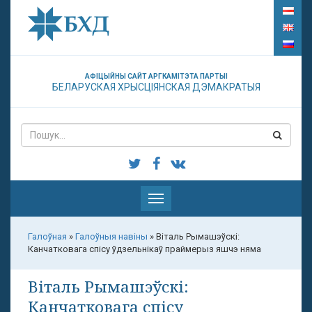
АФІЦЫЙНЫ САЙТ АРГКАМІТЭТА ПАРТЫІ
БЕЛАРУСКАЯ ХРЫСЦІЯНСКАЯ ДЭМАКРАТЫЯ
Паказаць
меню
Галоўная
»
Галоўныя навіны
»
Віталь Рымашэўскі:
Канчатковага спісу ўдзельнікаў праймерыз яшчэ няма
Віталь Рымашэўскі:
Канчатковага спісу