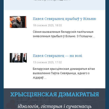
Павел Севярынец прыбыў у Вільню
18 снежня 2025, 18:03
Сёння вызваленыя беларускія палітычныя
зняволеныя прыбылі ў Вільню. З Польшчы ...
Павел Севярынец — на волі
13 снежня 2025, 17:02
Беларуская хрысціянская дэмакратыя вітае
вызваленне Паўла Севярынца, аднаго з
лідараў ...