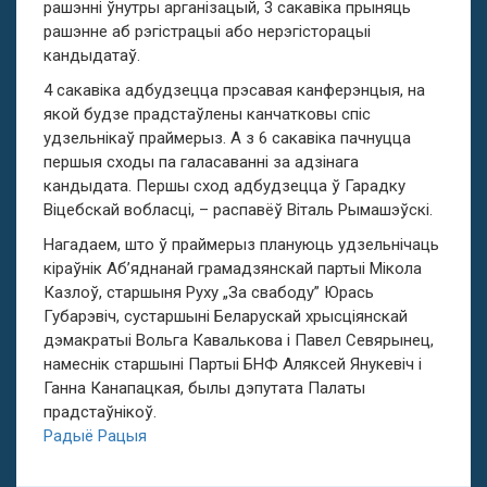
рашэнні ўнутры арганізацый, 3 сакавіка прыняць
рашэнне аб рэгістрацыі або нерэгісторацыі
кандыдатаў.
4 сакавіка адбудзецца прэсавая канферэнцыя, на
якой будзе прадстаўлены канчатковы спіс
удзельнікаў праймерыз. А з 6 сакавіка пачнуцца
першыя сходы па галасаванні за адзінага
кандыдата. Першы сход адбудзецца ў Гарадку
Віцебскай вобласці, – распавёў Віталь Рымашэўскі.
Нагадаем, што ў праймерыз плануюць удзельнічаць
кіраўнік Аб’яднанай грамадзянскай партыі Мікола
Казлоў, старшыня Руху „За свабоду” Юрась
Губарэвіч, сустаршыні Беларускай хрысціянскай
дэмакратыі Вольга Кавалькова і Павел Севярынец,
намеснік старшыні Партыі БНФ Аляксей Янукевіч і
Ганна Канапацкая, былы дэпутата Палаты
прадстаўнікоў.
Радыё Рацыя