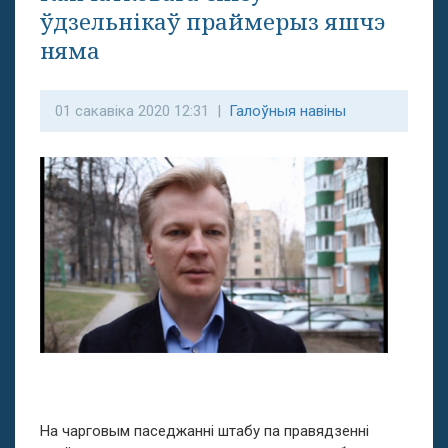
ўдзельнікаў праймерыз яшчэ
няма
01 сакавіка 2020 12:31 |
Галоўныя навіны
На чарговым паседжанні штабу па правядзенні