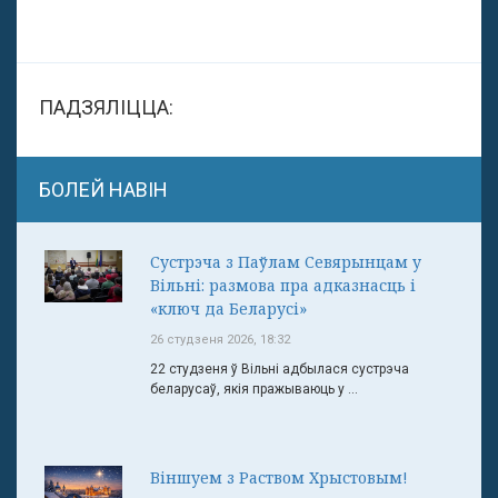
ПАДЗЯЛІЦЦА:
БОЛЕЙ НАВІН
Сустрэча з Паўлам Севярынцам у
Вільні: размова пра адказнасць і
«ключ да Беларусі»
26 студзеня 2026, 18:32
22 студзеня ў Вільні адбылася сустрэча
беларусаў, якія пражываюць у ...
Віншуем з Раством Хрыстовым!