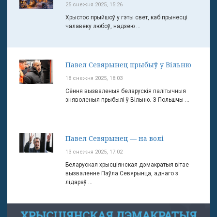
25 снежня 2025, 15:26
Хрыстос прыйшоў у гэты свет, каб прынесці
чалавеку любоў, надзею ...
Павел Севярынец прыбыў у Вільню
18 снежня 2025, 18:03
Сёння вызваленыя беларускія палітычныя
зняволеныя прыбылі ў Вільню. З Польшчы ...
Павел Севярынец — на волі
13 снежня 2025, 17:02
Беларуская хрысціянская дэмакратыя вітае
вызваленне Паўла Севярынца, аднаго з
лідараў ...