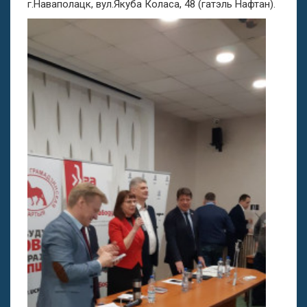
г.Наваполацк, вул.Якуба Коласа, 48 (гатэль Нафтан).