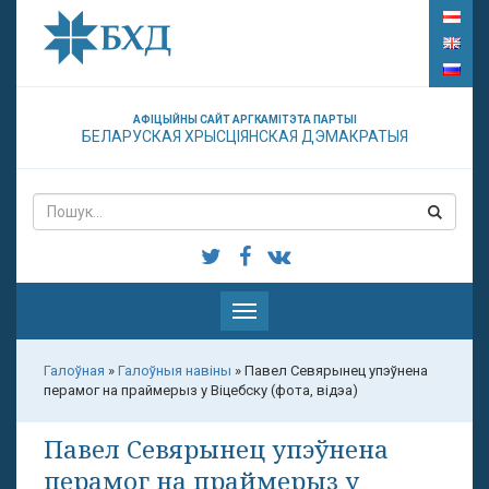
АФІЦЫЙНЫ САЙТ АРГКАМІТЭТА ПАРТЫІ
БЕЛАРУСКАЯ ХРЫСЦІЯНСКАЯ ДЭМАКРАТЫЯ
Паказаць
меню
Галоўная
»
Галоўныя навіны
»
Павел Севярынец упэўнена
перамог на праймерыз у Віцебску (фота, відэа)
Павел Севярынец упэўнена
перамог на праймерыз у