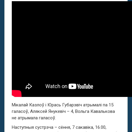
Мікалай Казлоў і Юрась Губарэвіч атрымалі па 15
галасоў, Аляксей Янукевіч – 4, Вольга Кавалькова
не атрымала галасоў.
Наступныя сустрэча – сёння, 7 сакавіка, 16.00,