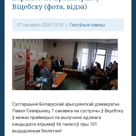
Віцебску (фота, відэа)
07 сакавіка 2020 12:50 |
Галоўныя навіны
Сустаршыня Беларускай хрысціянскай дэмакратыі
Павел Севярынец 7 сакавіка на сустрэчы ў Віцебску
ў межах праймерыз па вылучэнні адзінага
кандыдата атрымаў 66 галасоў пры 101
выдадзеным бюлетэні!