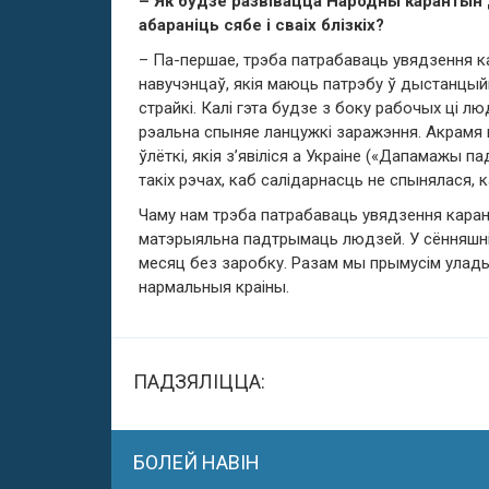
– Як будзе развівацца Народны карантын 
абараніць сябе і сваіх блізкіх?
– Па-першае, трэба патрабаваць увядзення 
навучэнцаў, якія маюць патрэбу ў дыстанцый
страйкі. Калі гэта будзе з боку рабочых ці л
рэальна спыняе ланцужкі заражэння. Акрамя г
ўлёткі, якія з’явіліся а Украіне («Дапамажы п
такіх рэчах, каб салідарнасць не спынялася, 
Чаму нам трэба патрабаваць увядзення кара
матэрыяльна падтрымаць людзей. У сённяшн
месяц без заробку. Разам мы прымусім улады
нармальныя краіны.
ПАДЗЯЛІЦЦА:
БОЛЕЙ НАВІН