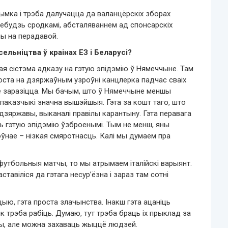
ымка і трэба далучацца да валанцёрскіх зборах
-небудзь сродкамі, абсталяваннем ад спонсарскіх
ны на перадавой.
ельніцтва ў краінах ЕЗ і Беларусі?
я сістэма адказу на гэтую эпідэмію ў Нямеччыне. Там
оста на дзяржаўным узроўні канцлерка падчас сваіх
не заразіцца. Мы бачым, што ў Нямеччыне меншы
 паказчыкі значна вышэйшыя. Гэта за кошт таго, што
зяржавы, выканалі правілы карантыну. Гэта перавага
 гэтую эпідэмію ўзброенымі. Тым не менш, яны
ўнае – нізкая смяротнасць. Калі мы думаем пра
 футбольныя матчы, то мы атрымаем італійскі варыянт.
аставіліся да гэтага несур’ёзна і зараз там сотні
ыю, гэта проста злачынства. Інакш гэта ацаніць
к трэба рабіць. Думаю, тут трэба браць іх прыклад за
еры, але можна захаваць жыццё людзей.