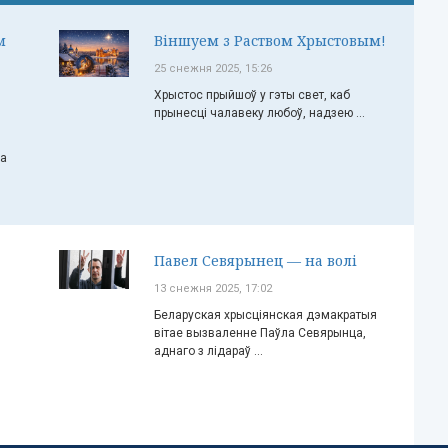
м
Віншуем з Раством Хрыстовым!
25 снежня 2025, 15:26
Хрыстос прыйшоў у гэты свет, каб
прынесці чалавеку любоў, надзею ...
ча
Павел Севярынец — на волі
13 снежня 2025, 17:02
Беларуская хрысціянская дэмакратыя
вітае вызваленне Паўла Севярынца,
аднаго з лідараў ...