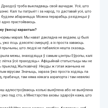
 Драздоў трэба выкладваць свой ашчадак. Усё, што
кі. Калі ты патрыёт і за народ, то даставай усё, што
м будзем абараняцца. Можна перарабіць рэзідэнцыі ў
ё адно прастойваюць.
ку ўвесці карантын?
 нормы маралі. Мы нават дакладна не ведаем, ці былі
, ужо ёсць дзясяткі смерцяў, а іх проста хаваюць.
ой прычыны, што людзі не пабаяліся нешта сказаць.
акрыла межы, знаходзіцца ў самым цэнтры Еўропы, калі
нас лёгка ўсё праходзіць». Афіцыйнай статыстыцы мы не
ь прыклад Жыткавічаў. Нікуды ж гэтая жанчына не
тым вірусам. Значыць, зараза ўжо проста ходзіць па
, прабачце, там няма ніякага аэрапорта і там невялікі
енш адлюстроўваюць колькі выяўлена або не выяўлена
 ужо пад сто, а Міністэрства аховы здароўя кажа, што