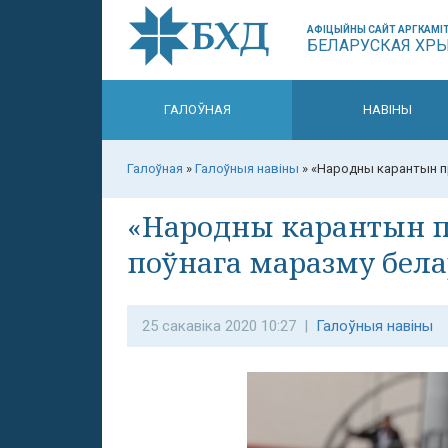
АФІЦЫЙНЫ САЙТ АРГКАМІТ
БЕЛАРУСКАЯ ХР
ГАЛОЎНАЯ
НАВІНЫ
Галоўная
»
Галоўныя навіны
»
«Народны карантын пр
«Народны карантын п
поўнага маразму бела
25 сакавіка 2020 10:27 |
Галоўныя навіны