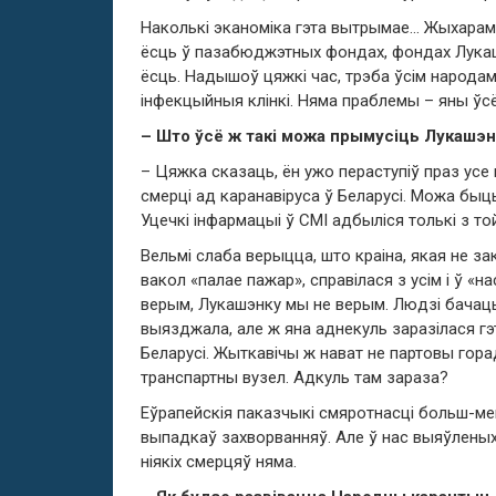
Наколькі эканоміка гэта вытрымае… Жыхарам
ёсць ў пазабюджэтных фондах, фондах Лукашэн
ёсць. Надышоў цяжкі час, трэба ўсім народа
інфекцыйныя клінкі. Няма праблемы – яны ўс
– Што ўсё ж такі можа прымусіць Лукашэн
– Цяжка сказаць, ён ужо пераступіў праз усе
смерці ад каранавіруса ў Беларусі. Можа быць
Уцечкі інфармацыі ў СМІ адбыліся толькі з т
Вельмі слаба верыцца, што краіна, якая не з
вакол «палае пажар», справілася з усім і ў «
верым, Лукашэнку мы не верым. Людзі бачац
выязджала, але ж яна аднекуль заразілася гэ
Беларусі. Жыткавічы ж нават не партовы горад
транспартны вузел. Адкуль там зараза?
Еўрапейскія паказчыкі смяротнасці больш-м
выпадкаў захворванняў. Але ў нас выяўленых
ніякіх смерцяў няма.