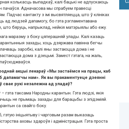
С
зарная колькасць выпадкаў, калі бацькі не адпускаюць
н пачаўся. Адначасова мы спрабуем правесці
ям. Падчас кантакту з імі высвятляецца, што ў клініках
ь ад людзей дапамогу, бо гэта рэгламентавана
е, што бяруць, напрыклад, нейкія матэрыялы або ежу.
ага маразму з боку цяперашняй улады. Калі казаць
карантынныя захады, хоць дзяржава павінна бегчы
лачваць заробкі, калі яны застаюцца дома і не
застаюцца дома з дзецьмі. Замест гэтага, на жаль,
спаўсюджваўся.
роднай акцыі лекараў «Мы застаёмся на працы, каб
б дапамагчы нам». Як вы пракаментуеце дзеянні
 ў свае рукі незалежна ад уладаў?
 – гэта таксама Народны карантын. Гэта людзі, якія
ачыць не прымаць захады для барацьбы з эпідэміяй.
антын са свайго боку.
б, гэтую ініцыятыву і чарговым разам выказаць
стэрства аховы здароўя і адміністрацыя. Гэта проста