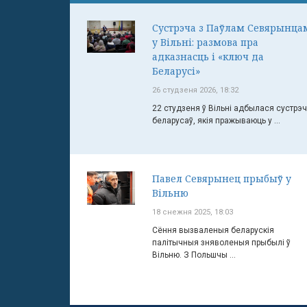
Сустрэча з Паўлам Севярынца
у Вільні: размова пра
адказнасць і «ключ да
Беларусі»
26 студзеня 2026, 18:32
22 студзеня ў Вільні адбылася сустрэ
беларусаў, якія пражываюць у ...
Павел Севярынец прыбыў у
Вільню
18 снежня 2025, 18:03
Сёння вызваленыя беларускія
палітычныя зняволеныя прыбылі ў
Вільню. З Польшчы ...