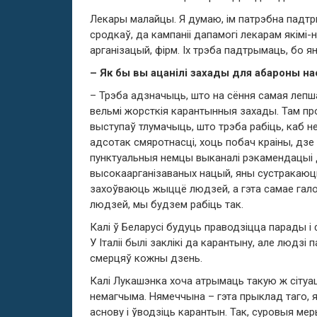
Лекары малайцы. Я думаю, ім патрэбна падтр
сродкаў, да кампаніі дапамогі лекарам якімі
арганізацый, фірм. Іх трэба падтрымаць, бо я
– Як бы вы ацанілі захады для абароны нас
– Трэба адзначыць, што на сёння самая лепша
вельмі жорсткія карантынныя захады. Там пр
выступаў тлумачыць, што трэба рабіць, каб 
адсотак смяротнасці, хоць побач краіны, дзе
пунктуальныя немцы выканалі рэкамендацыі д
высокаарганізаваных нацый, яны сустракаюць
захоўваюць жыццё людзей, а гэта самае гало
людзей, мы будзем рабіць так.
Калі ў Беларусі будуць праводзіцца парады і
У Італіі былі заклікі да карантыну, але людзі п
смерцяў кожны дзень.
Калі Лукашэнка хоча атрымаць такую ж сітуац
немагчыма. Нямеччына – гэта прыклад таго, я
аснову і ўводзіць карантын. Так, суровыя м