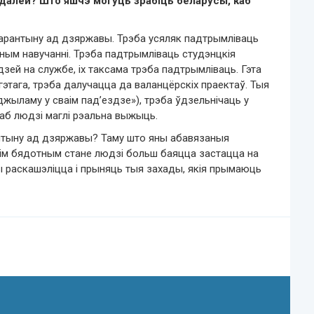
далей? Што яшчэ могуць зрабіць беларусы, каб
карантыну ад дзяржавы. Трэба усяляк падтрымліваць
ным навучанні. Трэба падтрымліваць студэнцкія
юдзей на службе, іх таксама трэба падтрымліваць. Гэта
этага, трэба далучацца да валанцёрскіх праектаў. Тыя
аджыламу у сваім пад’ездзе»), трэба ўдзельнічаць у
каб людзі маглі рэальна выжыць.
нтыну ад дзяржавы? Таму што яны абавязаныя
ім бядотным стане людзі больш баяцца застацца на
 раскашэліцца і прыняць тыя захады, якія прымаюць