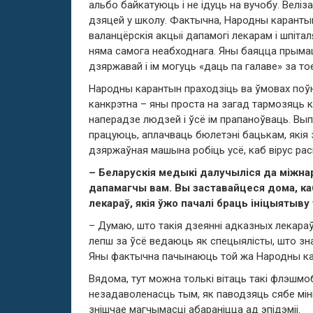
альбо байкатуюць і не ідуць на вучобу. Велі
дзяцей у школу. Фактычна, Народны каранты
валанцёрскія акцыі дапамогі лекарам і шпітал
няма самога неабходнага. Яны баяцца прымац
дзяржавай і ім могуць «даць па галаве» за то
Народны карантын праходзіць ва ўмовах поўн
канкрэтна – яны проста на загад тармозяць 
наперадзе людзей і ўсё ім прапаноўваць. Вып
працуюць, аплачваць бюлетэні бацькам, якія 
дзяржаўная машына робіць усё, каб вірус ра
– Беларускія медыкі далучыліся да міжна
дапамагчы вам. Вы заставайцеся дома, ка
лекараў, якія ўжо пачалі браць ініцыятыву
– Думаю, што такія дзеянні адказных лекараў
лепш за ўсё ведаюць як спецыялісты, што зн
Яны фактычна пачынаюць той жа Народны кар
Вядома, тут можна толькі вітаць такі флэшмо
незадаволенасць тым, як паводзяць сябе міні
знішчае магчымасці абараніцца ад эпідэміі.