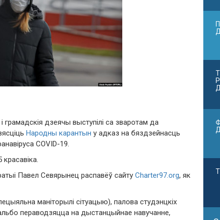
П
Т
Р
Д
 і грамадскія дзеячы выступілі са зваротам да
Ф
бвясціць
Народны карантын
у адказ на бяздзейнасць
ранавіруса COVID-19.
 красавіка.
Т
ратыі Павел Севярынец распавёў сайту
Charter97.org
, як
пецыяльна маніторылі сітуацыю), палова студэнцкіх
альбо пераводзяцца на дыстанцыйнае навучанне,