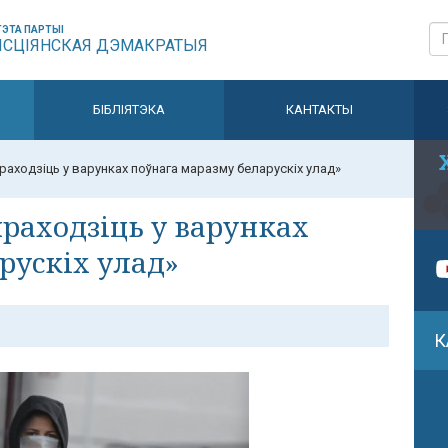
ЭТА ПАРТЫІ
ЫСЦІЯНСКАЯ ДЭМАКРАТЫЯ
БІБЛІЯТЭКА
КАНТАКТЫ
аходзіць у варунках поўнага маразму беларускіх улад»
раходзіць у варунках
рускіх улад»
К