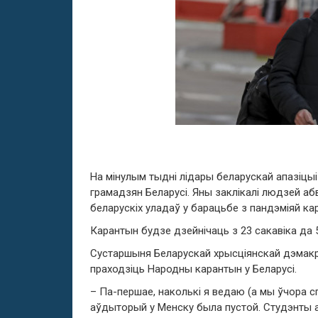
На мінулым тыдні лідары беларускай апазіцыі
грамадзян Беларусі. Яны заклікалі людзей а
беларускіх уладаў у барацьбе з пандэміяй ка
Карантын будзе дзейнічаць з 23 сакавіка да 5
Сустаршыня Беларускай хрысціянскай дэмак
праходзіць Народны карантын у Беларусі.
– Па-першае, наколькі я ведаю (а мы ўчора с
аўдыторый у Менску была пустой. Студэнты 