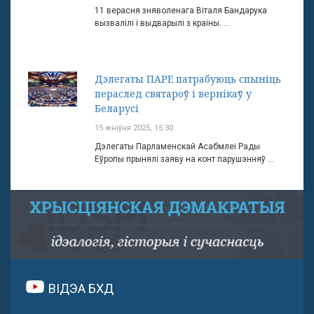
11 верасня зняволенага Віталя Бандарука
вызвалілі і выдварылі з краіны. ...
Дэлегаты ПАРЕ патрабуюць спыніць
пераслед святароў і вернікаў у
Беларусі
15 жніўня 2025, 15:30
Дэлегаты Парламенскай Асабмлеі Рады
Еўропы прынялі заяву на конт парушэнняў ...
ВІДЭА БХД