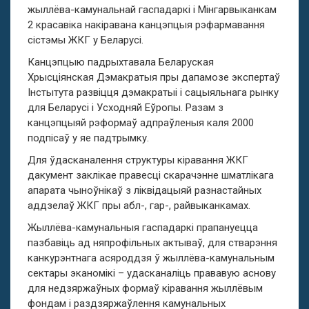
жыллёва-камунальнай гаспадаркі і Мінгарвыканкам
2 красавіка накіравана канцэпцыя рэфармавання
сістэмы ЖКГ у Беларусі.
Канцэпцыю падрыхтавала Беларуская
Хрысціянская Дэмакратыя пры дапамозе экспертаў
Інстытута развіцця дэмакратыі і сацыяльнага рынку
для Беларусі і Усходняй Еўропы. Разам з
канцэпцыяй рэформаў адпраўленыя каля 2000
подпісаў у яе падтрымку.
Для ўдасканалення структуры кіравання ЖКГ
дакумент заклікае правесці скарачэнне шматлікага
апарата чыноўнікаў з ліквідацыяй разнастайных
аддзелаў ЖКГ пры абл-, гар-, райвыканкамах.
Жыллёва-камунальныя гаспадаркі прапануецца
пазбавіць ад няпрофільных актываў, для стварэння
канкурэнтнага асяроддзя ў жыллёва-камунальным
сектары эканомікі – удасканаліць прававую аснову
для недзяржаўных формаў кіравання жыллёвым
фондам і раздзяржаўлення камунальных