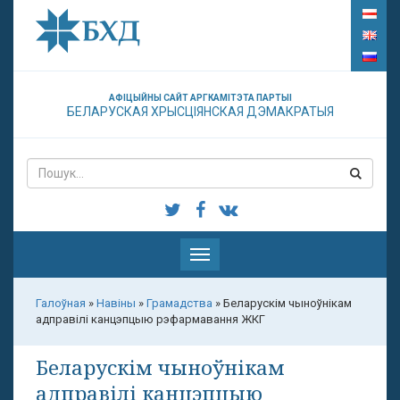
АФІЦЫЙНЫ САЙТ АРГКАМІТЭТА ПАРТЫІ
БЕЛАРУСКАЯ ХРЫСЦІЯНСКАЯ ДЭМАКРАТЫЯ
Паказаць
меню
Галоўная
»
Навіны
»
Грамадства
»
Беларускім чыноўнікам
адправілі канцэпцыю рэфармавання ЖКГ
Беларускім чыноўнікам
адправілі канцэпцыю