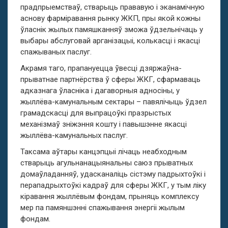
прадпрыемстваў, стварыць прававую і эканамічную
аснову фарміравання рынку ЖКП, пры якой кожны
ўласнік жылых памяшканняў зможа ўдзельнічаць у
выбары абслуговай арганізацыі, колькасці і якасці
спажываных паслуг.
Акрамя таго, прапануецца ўвесці дзяржаўна-
прыватнае партнёрства ў сферы ЖКГ, сфармаваць
адказнага ўласніка і дагаворныя адносіны, у
жыллёва-камунальным сектары – павялічыць ўдзел
грамадскасці для выпрацоўкі празрыстых
механізмаў зніжэння кошту і павышэнне якасці
жыллёва-камунальных паслуг.
Таксама аўтары канцэпцыі лічаць неабходным
стварыць агульнанацыянальны саюз прыватных
домаўладанняў, удасканаліць сістэму падрыхтоўкі і
перападрыхтоўкі кадраў для сферы ЖКГ, у тым ліку
кіравання жыллёвым фондам, прыняць комплексу
мер па памяншэнні спажывання энергіі жылым
фондам.