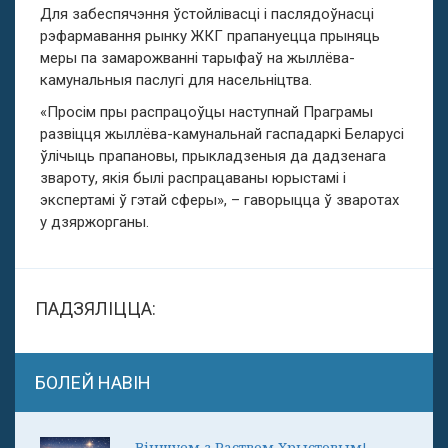
Для забеспячэння ўстойлівасці і паслядоўнасці
рэфармавання рынку ЖКГ прапануецца прыняць
меры па замарожванні тарыфаў на жыллёва-
камунальныя паслугі для насельніцтва.
«Просім пры распрацоўцы наступнай Праграмы
развіцця жыллёва-камунальнай гаспадаркі Беларусі
ўлічыць прапановы, прыкладзеныя да дадзенага
звароту, якія былі распрацаваны юрыстамі і
экспертамі ў гэтай сферы», – гаворыцца ў зваротах
у дзяржорганы.
ПАДЗЯЛІЦЦА:
БОЛЕЙ НАВІН
Віншуем з Раством Хрыстовым!