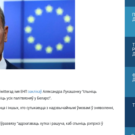
П
Т
Р
Д
Ф
Twitter
ад імя ЕНП
заклікаў
Аляксандра Лукашэнку “спыніць
ць усіх палітвязняў у Беларсі”.
Т
ца і іншых, хто сутыкаецца з надзвычайнымі ўмовамі ў зняволенні,
Еўразвязу “адрэагаваць хутка і рашуча, каб спыніць рэпрэсіі ў