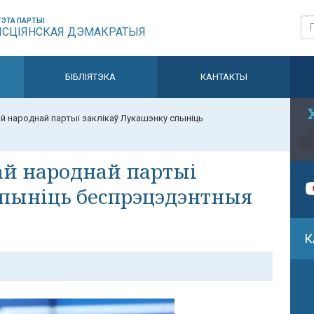
ЭТА ПАРТЫІ
ЫСЦІЯНСКАЯ ДЭМАКРАТЫЯ
БІБЛІЯТЭКА
КАНТАКТЫ
 народнай партыі заклікаў Лукашэнку спыніць
й народнай партыі
спыніць беспрэцэдэнтныя
К