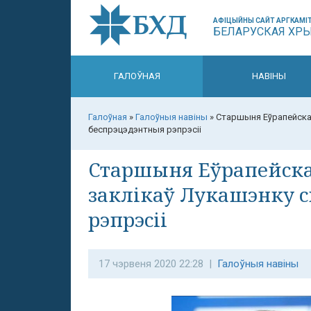
АФІЦЫЙНЫ САЙТ АРГКАМІТ
БЕЛАРУСКАЯ ХР
ГАЛОЎНАЯ
НАВІНЫ
Галоўная
»
Галоўныя навіны
»
Старшыня Еўрапейскай
беспрэцэдэнтныя рэпрэсіі
Старшыня Еўрапейска
заклікаў Лукашэнку 
рэпрэсіі
17 чэрвеня 2020 22:28 |
Галоўныя навіны