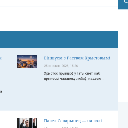
С
м
Віншуем з Раством Хрыстовым!
25 снежня 2025, 15:26
Хрыстос прыйшоў у гэты свет, каб
прынесці чалавеку любоў, надзею ...
ча
Павел Севярынец — на волі