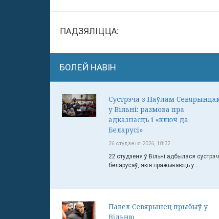
ПАДЗЯЛІЦЦА:
БОЛЕЙ НАВІН
Сустрэча з Паўлам Севярынца
у Вільні: размова пра
адказнасць і «ключ да
Беларусі»
26 студзеня 2026, 18:32
22 студзеня ў Вільні адбылася сустрэ
беларусаў, якія пражываюць у ...
Павел Севярынец прыбыў у
Вільню