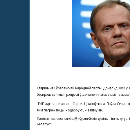
Старшыня Еўрапейскай народнай партыі Дональд Туск у
беспрэцэдэнтныя рэпрэсіі ў дачыненні апаззіцыі і вызвалі
“ЕНП адсочвае арышт Сяргея Ціханоўскага, Паўла Севярын
якія пагражаюць іх здароўю”, – заявіў ён.
Палітык таксама заклікаў еўрапейскія краіны і інстытуцыі 
Беларусі”.