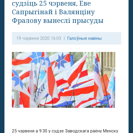
судзіць 25 чэрвеня, Еве
Сапрыгінай і Валянціну
Фралову вынеслі прысуды
19 чэрвеня 2020 16:03 |
Галоўныя навіны
25 чэрвеня а 9:30 у судзе Заводскага раёну Менску