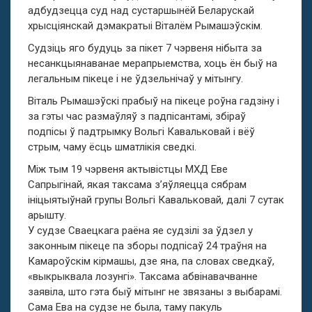
адбудзецца суд над сустаршынёй Беларускай
хрысціянскай дэмакратыі Віталём Рымашэўскім.
Судзіць яго будуць за пікет 7 чэрвеня нібыта за
несанкцыянаванае мерапрыемства, хоць ён быў на
легальным пікеце і не ўдзельнічаў у мітынгу.
Віталь Рымашэўскі прабыў на пікеце роўна гадзіну і
за гэты час размаўляў з падпісантамі, збіраў
подпісы ў падтрымку Вольгі Кавальковай і вёў
стрым, чаму ёсць шматлікія сведкі.
Між тым 19 чэрвеня актывістцы МХД Еве
Сапрыгінай, якая таксама з’яўляецца сябрам
ініцыятыўнай групы Вольгі Кавальковай, далі 7 сутак
арышту.
У судзе Сваецкага раёна яе судзілі за ўдзел у
законным пікеце па зборы подпісаў 24 траўня на
Камароўскім кірмашы, дзе яна, па словах сведкаў,
«выкрыквала лозунгі». Таксама абвінавачванне
заявіла, што гэта быў мітынг не звязаны з выбарамі.
Сама Ева на судзе не была, таму пакуль