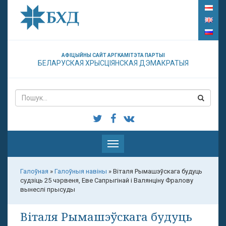
АФІЦЫЙНЫ САЙТ АРГКАМІТЭТА ПАРТЫІ
БЕЛАРУСКАЯ ХРЫСЦІЯНСКАЯ ДЭМАКРАТЫЯ
Паказаць
меню
Галоўная
»
Галоўныя навіны
»
Віталя Рымашэўскага будуць
судзіць 25 чэрвеня, Еве Сапрыгінай і Валянціну Фралову
вынеслі прысуды
Віталя Рымашэўскага будуць