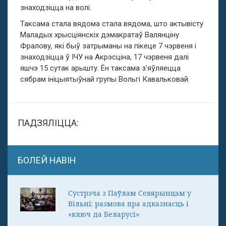
знаходзіцца на волі.
Таксама стала вядома стала вядома, што актывісту
Маладых хрысціянскіх дэмакратаў Валянціну
Фралову, які быў затрыманы
на пікеце
7 чэрвеня і
знаходзіцца ў ІЧУ на Акрэсціна,
17 чэрвеня
далі
яшчэ 15 сутак арышту.
Ён таксама з’яўляецца
сябрам ініцыятыўнай групы Вольгі Кавальковай.
ПАДЗЯЛІЦЦА:
БОЛЕЙ НАВІН
Сустрэча з Паўлам Севярынцам у
Вільні: размова пра адказнасць і
«ключ да Беларусі»