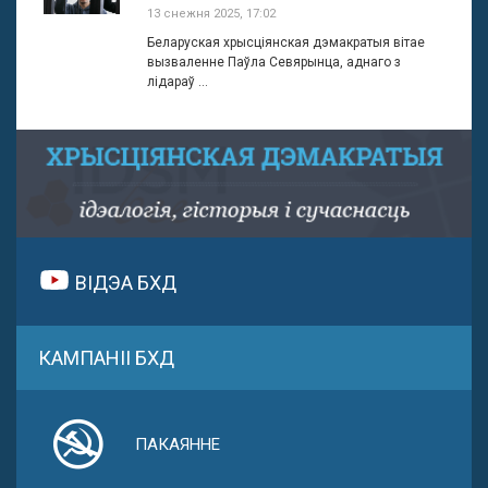
13 снежня 2025, 17:02
Беларуская хрысціянская дэмакратыя вітае
вызваленне Паўла Севярынца, аднаго з
лідараў ...
ВІДЭА БХД
КАМПАНІІ БХД
ПАКАЯННЕ