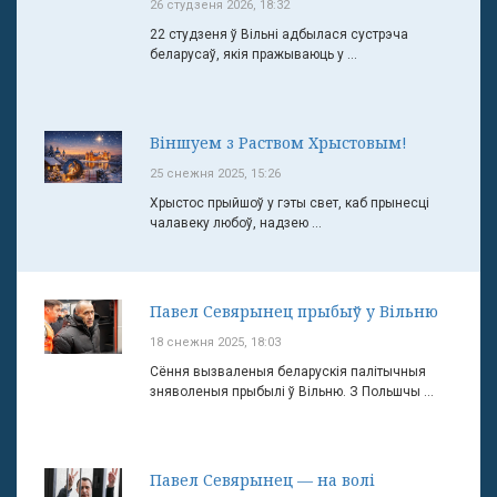
26 студзеня 2026, 18:32
22 студзеня ў Вільні адбылася сустрэча
беларусаў, якія пражываюць у ...
Віншуем з Раством Хрыстовым!
25 снежня 2025, 15:26
Хрыстос прыйшоў у гэты свет, каб прынесці
чалавеку любоў, надзею ...
Павел Севярынец прыбыў у Вільню
18 снежня 2025, 18:03
Сёння вызваленыя беларускія палітычныя
зняволеныя прыбылі ў Вільню. З Польшчы ...
Павел Севярынец — на волі