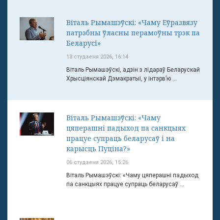
Віталь Рымашэўскі: «Чаму Еўразвязу
патрэбны ўласны перамоўны трэк па
Беларусі»
13 студзеня 2026, 16:14
Віталь Рымашэўскі, адзін з лідараў Беларускай
Хрысціянскай Дэмакратыі, у інтэрв’ю ...
Віталь Рымашэўскі: «Чаму
цяперашні падыход па санкцыях
працуе супраць беларусаў і на
карысць Пуціна?»
06 студзеня 2026, 15:26
Віталь Рымашэўскі: «Чаму цяперашні падыход
па санкцыях працуе супраць беларусаў ...