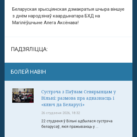
Беларуская хрысціянская дэмакратыя шчыра віншуе
з днём народзінаў каардынатара БХД на
Магілёўшчыне Алега Аксёнава!
ПАДЗЯЛІЦЦА:
БОЛЕЙ НАВІН
Сустрэча з Паўлам Севярынцам у
Вільні: размова пра адказнасць і
«ключ да Беларусі»
26 студзеня 2026, 18:32
22 студзеня ў Вільні адбылася сустрэча
беларусаў, якія пражываюць у ...