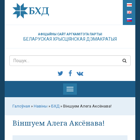
АФІЦЫЙНЫ САЙТ АРГКАМІТЭТА ПАРТЫІ
БЕЛАРУСКАЯ ХРЫСЦІЯНСКАЯ ДЭМАКРАТЫЯ
Паказаць
меню
Галоўная
»
Навіны
»
БХД
»
Віншуем Алега Аксёнава!
Віншуем Алега Аксёнава!