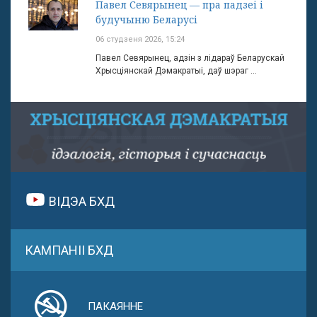
Павел Севярынец — пра падзеі і
будучыню Беларусі
06 студзеня 2026, 15:24
Павел Севярынец, адзін з лідараў Беларускай
Хрысціянскай Дэмакратыі, даў шэраг ...
ВІДЭА БХД
КАМПАНІІ БХД
ПАКАЯННЕ