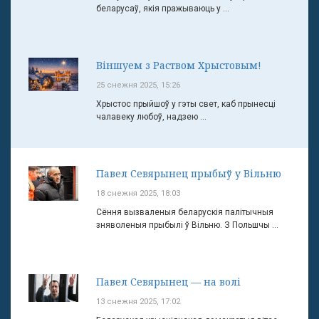
беларусаў, якія пражываюць у ...
Віншуем з Раством Хрыстовым!
25 снежня 2025, 15:26
Хрыстос прыйшоў у гэты свет, каб прынесці
чалавеку любоў, надзею ...
Павел Севярынец прыбыў у Вільню
18 снежня 2025, 18:03
Сёння вызваленыя беларускія палітычныя
зняволеныя прыбылі ў Вільню. З Польшчы ...
Павел Севярынец — на волі
13 снежня 2025, 17:02