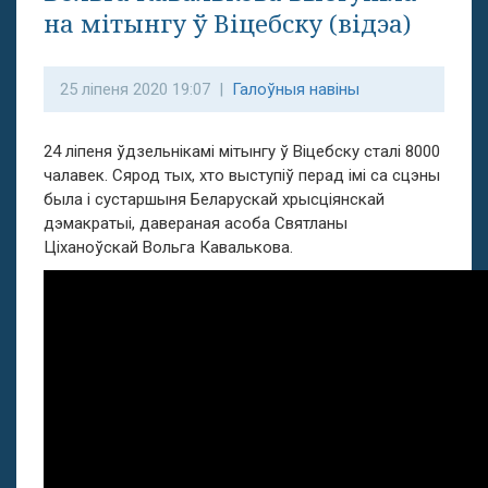
на мітынгу ў Віцебску (відэа)
25 ліпеня 2020 19:07 |
Галоўныя навіны
24 ліпеня ўдзельнікамі мітынгу ў Віцебску сталі 8000
чалавек. Сярод тых, хто выступіў перад імі са сцэны
была і сустаршыня Беларускай хрысціянскай
дэмакратыі, давераная асоба Святланы
Ціханоўскай Вольга Кавалькова.