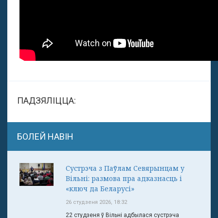
ПАДЗЯЛІЦЦА:
БОЛЕЙ НАВІН
Сустрэча з Паўлам Севярынцам у
Вільні: размова пра адказнасць і
«ключ да Беларусі»
26 студзеня 2026, 18:32
22 студзеня ў Вільні адбылася сустрэча