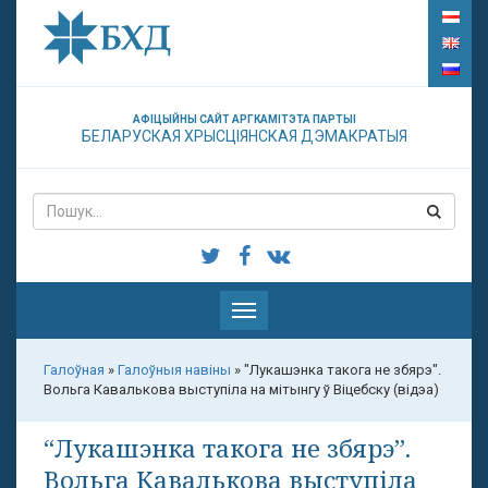
АФІЦЫЙНЫ САЙТ АРГКАМІТЭТА ПАРТЫІ
БЕЛАРУСКАЯ ХРЫСЦІЯНСКАЯ ДЭМАКРАТЫЯ
Паказаць
меню
Галоўная
»
Галоўныя навіны
»
"Лукашэнка такога не збярэ".
Вольга Кавалькова выступіла на мітынгу ў Віцебску (відэа)
“Лукашэнка такога не збярэ”.
Вольга Кавалькова выступіла