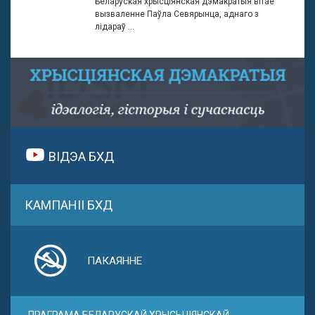
Беларуская хрысціянская дэмакратыя вітае
вызваленне Паўла Севярынца, аднаго з
лідараў ...
ВІДЭА БХД
КАМПАНІІ БХД
ПАКАЯННЕ