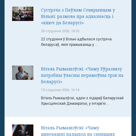
Сустрэча з Паўлам Севярынцам у
Вільні: размова пра адказнасць і
«ключ да Беларусі»
26 студзеня 2026, 18:32
22 студзеня ў Вільні адбылася сустрэча
беларусаў, якія пражываюць у ...
Віталь Рымашэўскі: «Чаму Еўразвязу
патрэбны ўласны перамоўны трэк па
Беларусі»
13 студзеня 2026, 16:14
Віталь Рымашэўскі, адзін з лідараў Беларускай
Хрысціянскай Дэмакратыі, у інтэрв’ю ...
Віталь Рымашэўскі: «Чаму
цяперашні падыход па санкцыях