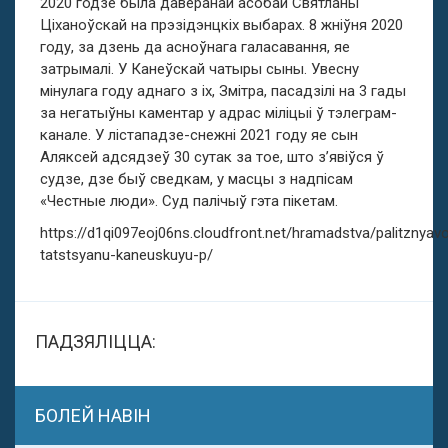
2020 годзе была даверанай асобай Святланы
Ціханоўскай на прэзідэнцкіх выбарах. 8 жніўня 2020
году, за дзень да асноўнага галасавання, яе
затрымалі. У Канеўскай чатыры сыны. Увесну
мінулага году аднаго з іх, Змітра, пасадзілі на 3 гады
за негатыўны каментар у адрас міліцыі ў тэлеграм-
канале. У лістападзе-снежні 2021 году яе сын
Аляксей адсядзеў 30 сутак за тое, што з’явіўся ў
судзе, дзе быў сведкам, у масцы з надпісам
«Честные люди». Суд палічыў гэта пікетам.
https://d1qi097eoj06ns.cloudfront.net/hramadstva/palitznyav
tatstsyanu-kaneuskuyu-p/
ПАДЗЯЛІЦЦА:
БОЛЕЙ НАВІН