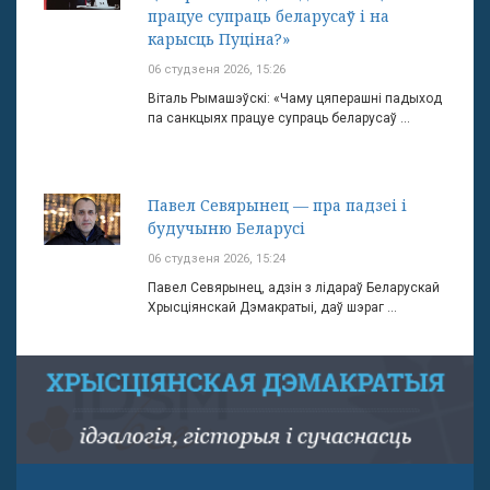
працуе супраць беларусаў і на
карысць Пуціна?»
06 студзеня 2026, 15:26
Віталь Рымашэўскі: «Чаму цяперашні падыход
па санкцыях працуе супраць беларусаў ...
Павел Севярынец — пра падзеі і
будучыню Беларусі
06 студзеня 2026, 15:24
Павел Севярынец, адзін з лідараў Беларускай
Хрысціянскай Дэмакратыі, даў шэраг ...