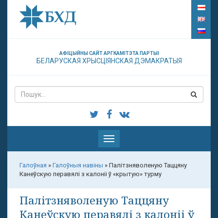
АФІЦЫЙНЫ САЙТ АРГКАМІТЭТА ПАРТЫІ
БЕЛАРУСКАЯ ХРЫСЦІЯНСКАЯ ДЭМАКРАТЫЯ
Паказаць
меню
Галоўная
»
Галоўныя навіны
»
Палітзняволеную Таццяну
Канеўскую перавялі з калоніі ў «крытую» турму
Палітзняволеную Таццяну
Канеўскую перавялі з калоніі ў