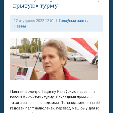
«крытую» турму
12 студзеня 2022 12:51 |
Галоўныя навіны
,
Навіны
Палітзняволеную Таццяну Канеўскую перавялі з
калоніі ў «крытую» турму. Дакладныя прычыны
такога рашэння невядомыя. Як паведамілі сыны 55-
гадовай палітзняволенай, перавод маці быў для іх