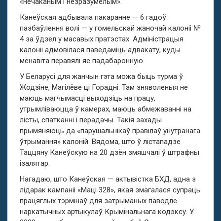
«нечаканым і незразумелым».
Канеўская адбывала пакаранне — 6 гадоў
пазбаўлення волі — у гомельскай жаночай калоніі №
4 за ўдзел у масавых пратэстах. Адміністрацыя
калоніі адмовілася паведаміць адвакату, куды
менавіта перавялі яе падабаронную.
У Беларусі для жанчын гэта можа быць турма ў
Жодзіне, Магілёве ці Горадні. Там зняволеныя не
маюць магчымасці выходзіць на працу,
утрымліваюцца ў камерах, маюць абмежаванні на
лісты, спатканні і перадачы. Такія захады
прымяняюць да «парушальнікаў правілаў унутранага
ўтрымання» калоній. Вядома, што ў лістападзе
Таццяну Канеўскую на 20 дзён змяшчалі ў штрафны
ізалятар.
Нагадаю, што Канеўская — актывістка БХД, адна з
лідарак кампаніі «Маці 328», якая змагалася супраць
працяглых тэрмінаў для затрыманых паводле
наркатычных артыкулаў Крымінальнага кодэксу. У